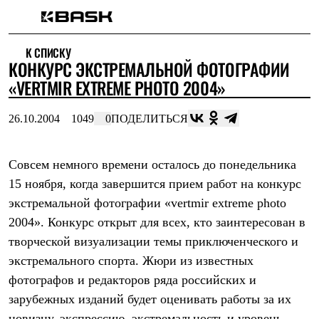
Каталог
К СПИСКУ
Интернет-магазин
КОНКУРС ЭКСТРЕМАЛЬНОЙ ФОТОГРАФИИ
Мужская одежда
Утепленная пухом
«VERTMIR EXTREME PHOTO 2004»
Куртки
Брюки
26.10.2004
1049
0
ПОДЕЛИТЬСЯ
Жилеты
Комбинезоны
Утепленная синтетикой
Куртки
Совсем немного времени осталось до понедельника
Брюки
15 ноября, когда завершится прием работ на конкурс
Штормовая одежда
экстремальной фотографии «vertmir extreme photo
Куртки
Брюки
2004». Конкурс открыт для всех, кто заинтересован в
Софтшелл одежда
творческой визуализации темы приключенческого и
Куртки
Брюки
экстремального спорта. Жюри из известных
Флисовая одежда
фотографов и редакторов ряда российских и
Куртки
Брюки
зарубежных изданий будет оценивать работы за их
Жилеты
новизну, экспрессию, экстремальность и уровень