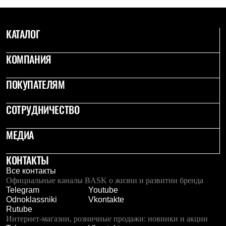
Рубашки
Футболки
Толстовки
КАТАЛОГ
Брюки
Термобелье
Теплое термобелье
КОМПАНИЯ
Среднее термобелье
Легкое термобелье
ПОКУПАТЕЛЯМ
Флисовая одежда
Куртки
Брюки
СОТРУДНИЧЕСТВО
Детская одежда
Утепленная пухом
МЕДИА
Комбинезоны
Куртки
Брюки
КОНТАКТЫ
Утепленная синтетикой
Комбинезоны
Все контакты
Куртки
Официальные каналы BASK о жизни и развитии бренда
Брюки
Telegram
Youtube
Лёгкая одежда
Odnoklassniki
Vkontakte
Футболки
Rutube
Толстовки
Интернет-магазин, розничные продажи: новинки и акции