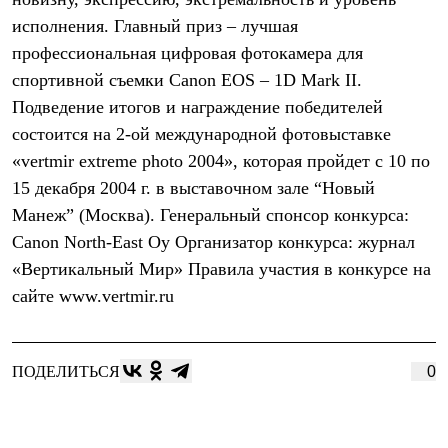
Термобелье
исполнения. Главный приз – лучшая
Теплое термобелье
Среднее термобелье
профессиональная цифровая фотокамера для
Легкое термобелье
спортивной съемки Canon EOS – 1D Mark II.
Лёгкая одежда
Футболки
Подведение итогов и награждение победителей
Рубашки
состоится на 2-ой международной фотовыставке
Толстовки
Брюки
«vertmir extreme photo 2004», которая пройдет с 10 по
Шорты
15 декабря 2004 г. в выставочном зале “Новый
Женская одежда
Манеж” (Москва). Генеральный спонсор конкурса:
Утепленная пухом
Куртки
Canon North-East Oy Организатор конкурса: журнал
Брюки
«Вертикальный Мир» Правила участия в конкурсе на
Жилеты
Утепленная синтетикой
сайте www.vertmir.ru
Куртки
Брюки
Штормовая одежда
Куртки
ПОДЕЛИТЬСЯ
0
Софтшелл одежда
Куртки
Брюки
Лёгкая одежда