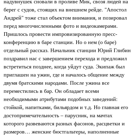
надувнушек сновали в проливе Мик, свозя людей на
С синтетическим утеплителем
берег с судов, стоящих на внешнем рейде. "Апостол
Аксессуары для спальников
Сумки и баулы
Андрей" тоже стал объектом внимания, и позировал
Баулы
перед многочисленными фото и видеокамерами.
Кошельки
Сумки
Пришлось провести импровизированную пресс-
Гермомешки
конференцию в баре станции. Но о нем (о баре)
Полезные аксессуары
Книги
отдельный рассказ. Начальник станции Юрий Глибин
Еда
поздравил нас с завершением перехода и предложил
Коврики
встретиться позднее, когда уйдут суда. Экипаж был
Обувь
Женская обувь
приглашен на ужин, где и началось общение между
Сапоги
двумя братскими народами. После ужина все
Ботинки
Мужская обувь
переместились в бар. Он обладает всеми
Ботинки
необходимыми атрибутами подобных заведений:
Кроссовки
Сапоги
стойкой, напитками, бильярдом и т.д. Но главная его
Гамаши и бахилы
достопримечательность – парусник, на мачтах
Гамаши
которого развеваются разных фасонов, расцветки и
Бахилы
Тапочки и чуни
размеров… женские бюстгальтеры, наполненные