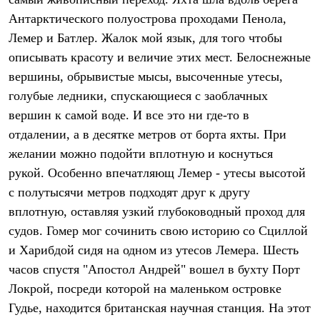
Термобелье
Антарктического полуострова проходами Пенола,
Теплое термобелье
Среднее термобелье
Лемер и Батлер. Жалок мой язык, для того чтобы
Легкое термобелье
описывать красоту и величие этих мест. Белоснежные
Лёгкая одежда
Футболки
вершины, обрывистые мысы, высоченные утесы,
Рубашки
голубые ледники, спускающиеся с заоблачных
Толстовки
Брюки
вершин к самой воде. И все это ни где-то в
Шорты
отдалении, а в десятке метров от борта яхты. При
Женская одежда
желании можно подойти вплотную и коснуться
Утепленная пухом
Куртки
рукой. Особенно впечатляющ Лемер - утесы высотой
Брюки
с полутысячи метров подходят друг к другу
Жилеты
Утепленная синтетикой
вплотную, оставляя узкий глубоководный проход для
Куртки
судов. Гомер мог сочинить свою историю со Сциллой
Брюки
и Харибдой сидя на одном из утесов Лемера. Шесть
Штормовая одежда
Куртки
часов спустя "Апостол Андрей" вошел в бухту Порт
Софтшелл одежда
Локрой, посреди которой на маленьком островке
Куртки
Брюки
Гудье, находится британская научная станция. На этот
Лёгкая одежда