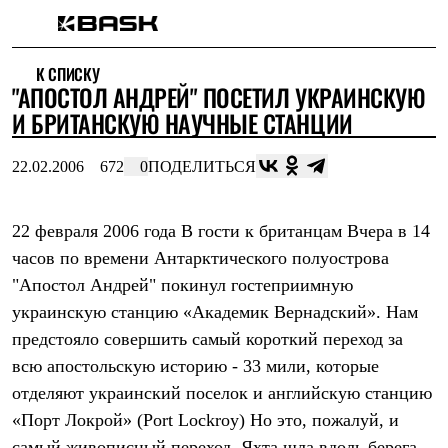
Каталог
К СПИСКУ
Интернет-магазин
"АПОСТОЛ АНДРЕЙ" ПОСЕТИЛ УКРАИНСКУЮ
Мужская одежда
Утепленная пухом
И БРИТАНСКУЮ НАУЧНЫЕ СТАНЦИИ
Куртки
Брюки
22.02.2006
672
0
ПОДЕЛИТЬСЯ
Жилеты
Комбинезоны
Утепленная синтетикой
Куртки
22 февраля 2006 года В гости к британцам Вчера в 14
Брюки
часов по времени Антарктического полуострова
Штормовая одежда
"Апостол Андрей" покинул гостеприимную
Куртки
Брюки
украинскую станцию «Академик Вернадский». Нам
Софтшелл одежда
предстояло совершить самый короткий переход за
Куртки
Брюки
всю апостольскую историю - 33 мили, которые
Флисовая одежда
отделяют украинский поселок и английскую станцию
Куртки
Брюки
«Порт Локрой» (Port Lockroy) Но это, пожалуй, и
Жилеты
самый живописный переход. Яхта шла вдоль берега