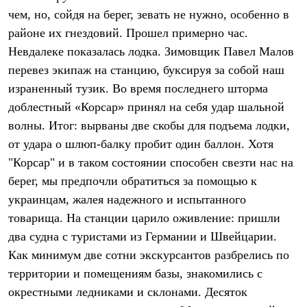
Брюки
чем, но, сойдя на берег, зевать не нужно, особенно в
Софтшелл одежда
Куртки
районе их гнездовий. Прошел примерно час.
Флисовая одежда
Невдалеке показалась лодка. Зимовщик Павел Малов
Куртки
Брюки
перевез экипаж на станцию, буксируя за собой наш
Жилеты
израненный тузик. Во время последнего шторма
Комбинезоны
доблестный «Корсар» принял на себя удар шальной
Термобелье
Комплект термобелья
волны. Итог: вырваны две скобы для подъема лодки,
Снаряжение
от удара о шлюп-балку пробит один баллон. Хотя
Палатки и тенты
Палатки
"Корсар" и в таком состоянии способен свезти нас на
Тенты
берег, мы предпочли обратиться за помощью к
Аксессуары для палаток
Рюкзаки
украинцам, жалея надежного и испытанного
Экспедиционные
товарища. На станции царило оживление: пришли
Легкоходные
два судна с туристами из Германии и Швейцарии.
Альпинистские
Городские
Как минимум две сотни экскурсантов разбрелись по
Аксессуары для рюкзаков
территории и помещениям базы, знакомились с
Спальные мешки
Пуховые
окрестными ледниками и склонами. Десяток
Комбинированные