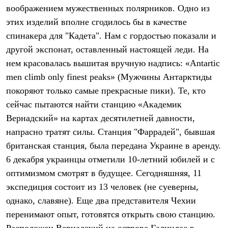
Тапочки
воображением мужественных полярников. Одно из
Чуни
Уход за обувью
этих изделий вполне сгодилось бы в качестве
Аксессуары
спинакера для "Кадета". Нам с гордостью показали и
Головные уборы
другой экспонат, оставленный настоящей леди. На
Шапки
Балаклавы и маски
нем красовалась вышитая вручную надпись: «Antartic
Кепки и бейсболки
men climb only finest peaks» (Мужчины Антарктиды
Повязки
Шарфы
покоряют только самые прекрасные пики). Те, кто
Панамы
сейчас пытаются найти станцию «Академик
Перчатки и рукавицы
Перчатки
Вернадский» на картах десятилетней давности,
Рукавицы
напрасно тратят силы. Станция "Фаррадей", бывшая
Носки
британская станция, была передана Украине в аренду.
Полезные аксессуары
Брелки
6 декабря украинцы отметили 10-летний юбилей и с
Ремни
оптимизмом смотрят в будущее. Сегодняшняя, 11
Шевроны
Опушки
экспедиция состоит из 13 человек (не суеверны,
Термоковрики
однако, славяне). Еще два представителя Чехии
Уход за одеждой
В Арктику
перенимают опыт, готовятся открыть свою станцию.
Коллекции