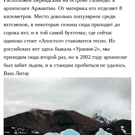
Расположен Вернадский на острове Галиндес в
PEAK
архипелаге Аржантин. От материка его отделяет 8
ЗА ПОЛЯРНЫМ КРУГОМ
TREK
километров. Место довольно популярное среди
BASK kids
яхтсменов, в некоторые сезоны сюда приходит до
CITY
BASK juno
сорока яхт, и в той самой бухточке, где сейчас
ИДЁМ В ПОХОД
одиноко стоит «Апостол» становится тесно. Из
Дневник капитана
российских яхт здесь бывала «Урания-2», мы
Каталог дилеров
Компания
приходим сюда второй раз, но в 2002 году архипелаг
Баск сегодня
был забит льдом, и к станции пробиться не удалось.
История
Отцы основатели
Ваш Литау
Производство
Баск в вашем городе
Контроль качества
Технологии
Команда Баск
Сотрудничество
Дилерам
Стать дилером
Корпоративным клиентам
Услуги
Медиа