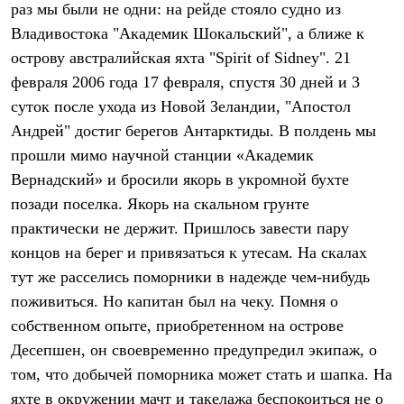
раз мы были не одни: на рейде стояло судно из
Рубашки
Футболки
Владивостока "Академик Шокальский", а ближе к
Толстовки
острову австралийская яхта "Spirit of Sidney". 21
Брюки
февраля 2006 года 17 февраля, спустя 30 дней и 3
Термобелье
Теплое термобелье
суток после ухода из Новой Зеландии, "Апостол
Среднее термобелье
Андрей" достиг берегов Антарктиды. В полдень мы
Легкое термобелье
Флисовая одежда
прошли мимо научной станции «Академик
Куртки
Вернадский» и бросили якорь в укромной бухте
Брюки
Детская одежда
позади поселка. Якорь на скальном грунте
Утепленная пухом
практически не держит. Пришлось завести пару
Комбинезоны
концов на берег и привязаться к утесам. На скалах
Куртки
Брюки
тут же расселись поморники в надежде чем-нибудь
Утепленная синтетикой
поживиться. Но капитан был на чеку. Помня о
Комбинезоны
Куртки
собственном опыте, приобретенном на острове
Брюки
Десепшен, он своевременно предупредил экипаж, о
Лёгкая одежда
том, что добычей поморника может стать и шапка. На
Футболки
Толстовки
яхте в окружении мачт и такелажа беспокоиться не о