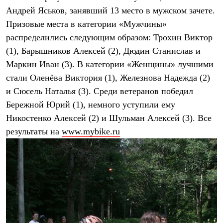
Брюки
Андрей Яськов, занявший 13 место в мужском зачете.
Софтшелл одежда
Куртки
Призовые места в категории «Мужчины»
Флисовая одежда
распределились следующим образом: Трохин Виктор
Куртки
Брюки
(1), Барышников Алексей (2), Дюдин Станислав и
Жилеты
Маркин Иван (3). В категории «Женщины» лучшими
Комбинезоны
стали Оленёва Виктория (1), Железнова Надежда (2)
Термобелье
Комплект термобелья
и Сюсель Наталья (3). Среди ветеранов победил
Снаряжение
Бережной Юрий (1), немного уступили ему
Палатки и тенты
Палатки
Никостенко Алексей (2) и Шульман Алексей (3). Все
Тенты
результаты на
www.mybike.ru
Аксессуары для палаток
Рюкзаки
Экспедиционные
Легкоходные
Альпинистские
Городские
Аксессуары для рюкзаков
Спальные мешки
Пуховые
Комбинированные