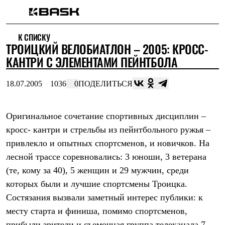
Каталог
К СПИСКУ
Интернет-магазин
ТРОИЦКИЙ ВЕЛОБИАТЛОН – 2005: КРОСС-
Мужская одежда
Утепленная пухом
КАНТРИ С ЭЛЕМЕНТАМИ ПЕЙНТБОЛА
Куртки
Брюки
18.07.2005
1036
0
ПОДЕЛИТЬСЯ
Жилеты
Комбинезоны
Утепленная синтетикой
Куртки
Оригинальное сочетание спортивных дисциплин –
Брюки
кросс- кантри и стрельбы из пейнтбольного ружья –
Штормовая одежда
привлекло и опытных спортсменов, и новичков. На
Куртки
Брюки
лесной трассе соревновались: 3 юноши, 3 ветерана
Софтшелл одежда
(те, кому за 40), 5 женщин и 29 мужчин, среди
Куртки
Брюки
которых были и лучшие спортсмены Троицка.
Флисовая одежда
Состязания вызвали заметный интерес публики: к
Куртки
Брюки
месту старта и финиша, помимо спортсменов,
Жилеты
прибыли зрители и съемочная группа телеканала 7