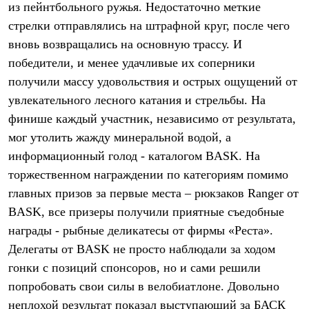
из пейнтбольного ружья. Недостаточно меткие
Рубашки
Футболки
стрелки отправлялись на штрафной круг, после чего
Толстовки
вновь возвращались на основную трассу. И
Брюки
победители, и менее удачливые их соперники
Термобелье
Теплое термобелье
получили массу удовольствия и острых ощущений от
Среднее термобелье
увлекательного лесного катания и стрельбы. На
Легкое термобелье
Флисовая одежда
финише каждый участник, независимо от результата,
Куртки
мог утолить жажду минеральной водой, а
Брюки
Детская одежда
информационный голод - каталогом BASK. На
Утепленная пухом
торжественном награждении по категориям помимо
Комбинезоны
главных призов за первые места – рюкзаков Ranger от
Куртки
Брюки
BASK, все призеры получили приятные съедобные
Утепленная синтетикой
награды - рыбные деликатесы от фирмы «Реста».
Комбинезоны
Куртки
Делегаты от BASK не просто наблюдали за ходом
Брюки
гонки с позиций спонсоров, но и сами решили
Лёгкая одежда
попробовать свои силы в велобиатлоне. Довольно
Футболки
Толстовки
неплохой результат показал выступающий за БАСК