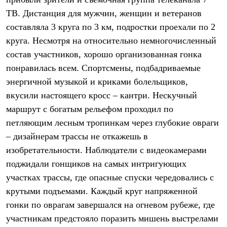
Термобелье
ТВ. Дистанция для мужчин, женщин и ветеранов
Теплое термобелье
Среднее термобелье
составляла 3 круга по 3 км, подростки проехали по 2
Легкое термобелье
круга. Несмотря на относительно немногочисленный
Лёгкая одежда
Футболки
состав участников, хорошо организованная гонка
Рубашки
понравилась всем. Спортсмены, подбадриваемые
Толстовки
Брюки
энергичной музыкой и криками болельщиков,
Шорты
вкусили настоящего кросс – кантри. Нескучный
Женская одежда
маршрут с богатым рельефом проходил по
Утепленная пухом
Куртки
петляющим лесным тропинкам через глубокие овраги
Брюки
– дизайнерам трассы не откажешь в
Жилеты
Утепленная синтетикой
изобретательности. Наблюдатели с видеокамерами
Куртки
поджидали гонщиков на самых интригующих
Брюки
участках трассы, где опасные спуски чередовались с
Штормовая одежда
Куртки
крутыми подъемами. Каждый круг напряженной
Софтшелл одежда
гонки по оврагам завершался на огневом рубеже, где
Куртки
Брюки
участникам предстояло поразить мишень выстрелами
Лёгкая одежда