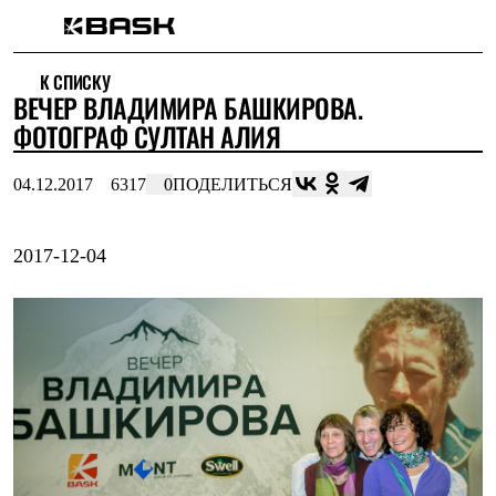
Каталог
К СПИСКУ
Интернет-магазин
ВЕЧЕР ВЛАДИМИРА БАШКИРОВА.
Мужская одежда
Утепленная пухом
ФОТОГРАФ СУЛТАН АЛИЯ
Куртки
Брюки
04.12.2017
6317
0
ПОДЕЛИТЬСЯ
Жилеты
Комбинезоны
Утепленная синтетикой
Куртки
2017-12-04
Брюки
Штормовая одежда
Куртки
Брюки
Софтшелл одежда
Куртки
Брюки
Флисовая одежда
Куртки
Брюки
Жилеты