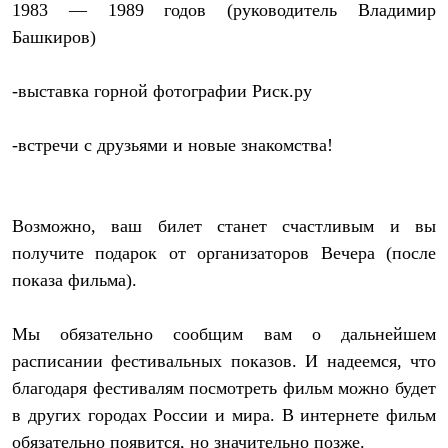
Тапочки
1983 — 1989 годов (руководитель Владимир
Чуни
Башкиров)
Уход за обувью
Аксессуары
Головные уборы
-выставка горной фотографии Риск.ру
Шапки
Балаклавы и маски
Кепки и бейсболки
-встречи с друзьями и новые знакомства!
Повязки
Шарфы
Панамы
Перчатки и рукавицы
Возможно, ваш билет станет счастливым и вы
Перчатки
Рукавицы
получите подарок от организаторов Вечера (после
Носки
показа фильма).
Полезные аксессуары
Брелки
Ремни
Мы обязательно сообщим вам о дальнейшем
Шевроны
расписании фестивальных показов. И надеемся, что
Опушки
Термоковрики
благодаря фестивалям посмотреть фильм можно будет
Уход за одеждой
в других городах России и мира. В интернете фильм
В Арктику
Коллекции
обязательно появится, но значительно позже.