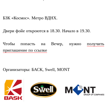
PEAK
ЗА ПОЛЯРНЫМ КРУГОМ
TREK
BASK kids
БЗК «Космос». Метро ВДНХ.
CITY
BASK juno
ИДЁМ В ПОХОД
Двери фойе откроются в 18.30. Начало в 19.30.
Дневник капитана
Каталог дилеров
Компания
Чтобы попасть на Вечер, нужно
получить
Баск сегодня
приглашение по ссылке
История
Отцы основатели
Производство
Баск в вашем городе
Организаторы:
БАСК, Swell, MONT
Контроль качества
Технологии
Команда Баск
Сотрудничество
Дилерам
Стать дилером
Корпоративным клиентам
Услуги
Медиа