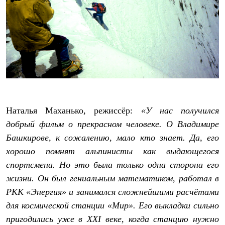
Рубашки
Футболки
Толстовки
Брюки
Термобелье
Теплое термобелье
Среднее термобелье
Легкое термобелье
Флисовая одежда
Куртки
Брюки
Наталья Маханько, режиссёр:
«У нас получился
Детская одежда
Утепленная пухом
добрый фильм о прекрасном человеке. О Владимире
Комбинезоны
Башкирове, к сожалению, мало кто знает. Да, его
Куртки
хорошо помнят альпинисты как выдающегося
Брюки
Утепленная синтетикой
спортсмена. Но это была только одна сторона его
Комбинезоны
жизни. Он был гениальным математиком, работал в
Куртки
Брюки
РКК «Энергия» и занимался сложнейшими расчётами
Лёгкая одежда
для космической станции «Мир». Его выкладки сильно
Футболки
Толстовки
пригодились уже в
XXI веке, когда станцию нужно