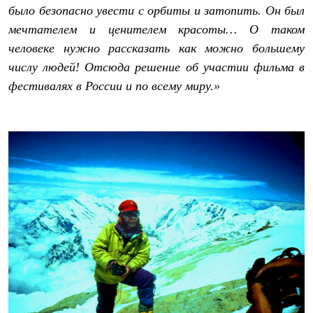
Брюки
было безопасно увести с орбиты и затопить. Он был
Софтшелл одежда
мечтателем и ценителем красоты… О таком
Куртки
Флисовая одежда
человеке нужно рассказать как можно большему
Куртки
числу людей! Отсюда решение об участии фильма в
Брюки
Жилеты
фестивалях в России и по всему миру.»
Комбинезоны
Термобелье
Комплект термобелья
Снаряжение
Палатки и тенты
Палатки
Тенты
Аксессуары для палаток
Рюкзаки
Экспедиционные
Легкоходные
Альпинистские
Городские
Аксессуары для рюкзаков
Спальные мешки
Пуховые
Комбинированные