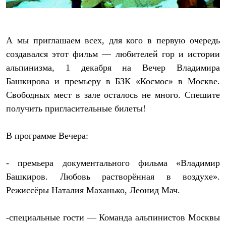
С синтетическим утеплителем
Аксессуары для спальников
Сумки и баулы
Баулы
А мы приглашаем всех, для кого в первую очередь
Кошельки
создавался этот фильм — любителей гор и истории
Сумки
Гермомешки
альпинизма,
1 декабря на Вечер Владимира
Полезные аксессуары
Башкирова и премьеру в БЗК «Космос» в Москве
.
Книги
Еда
Свободных мест в зале осталось не много. Спешите
Коврики
получить пригласительные билеты!
Обувь
Женская обувь
Сапоги
В программе Вечера:
Ботинки
Мужская обувь
Ботинки
- премьера документального фильма «Владимир
Кроссовки
Башкиров. Любовь растворённая в воздухе».
Сапоги
Гамаши и бахилы
Режиссёры Наталия Маханько, Леонид Мач.
Гамаши
Бахилы
-специальные гости — Команда альпинистов Москвы
Тапочки и чуни