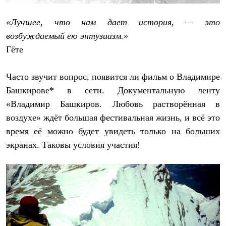
Термобелье
Теплое термобелье
«Лучшее, что нам дает история, — это
Среднее термобелье
Легкое термобелье
возбуждаемый ею энтузиазм.»
Лёгкая одежда
Гёте
Футболки
Рубашки
Толстовки
Часто звучит вопрос, появится ли фильм о Владимире
Брюки
Башкирове* в сети. Документальную ленту
Шорты
Женская одежда
«Владимир Башкиров. Любовь растворённая в
Утепленная пухом
воздухе» ждёт большая фестивальная жизнь, и всё это
Куртки
Брюки
время её можно будет увидеть только на больших
Жилеты
экранах. Таковы условия участия!
Утепленная синтетикой
Куртки
Брюки
Штормовая одежда
Куртки
Софтшелл одежда
Куртки
Брюки
Лёгкая одежда