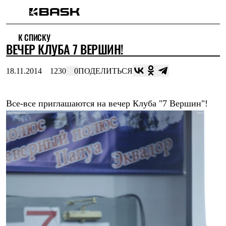
Каталог
К СПИСКУ
Интернет-магазин
ВЕЧЕР КЛУБА 7 ВЕРШИН!
Мужская одежда
Утепленная пухом
Куртки
18.11.2014
1230
0
ПОДЕЛИТЬСЯ
Брюки
Жилеты
Комбинезоны
Все-все приглашаются на вечер Клуба "7 Вершин"!
Утепленная синтетикой
Куртки
Брюки
Штормовая одежда
Куртки
Брюки
Софтшелл одежда
Куртки
Брюки
Флисовая одежда
Куртки
Брюки
Жилеты