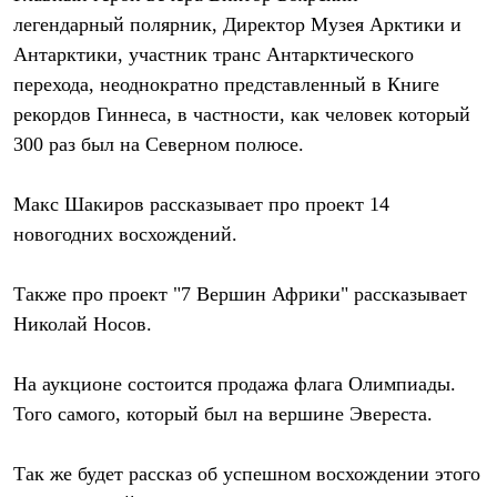
Брюки
легендарный полярник, Директор Музея Арктики и
Софтшелл одежда
Куртки
Антарктики, участник транс Антарктического
Флисовая одежда
перехода, неоднократно представленный в Книге
Куртки
Брюки
рекордов Гиннеса, в частности, как человек который
Жилеты
300 раз был на Северном полюсе.
Комбинезоны
Термобелье
Комплект термобелья
Макс Шакиров
рассказывает про проект 14
Снаряжение
новогодних восхождений.
Палатки и тенты
Палатки
Тенты
Также про проект "7 Вершин Африки" рассказывает
Аксессуары для палаток
Рюкзаки
Николай Носов
.
Экспедиционные
Легкоходные
На аукционе состоится
продажа флага Олимпиады
.
Альпинистские
Городские
Того самого, который был на вершине Эвереста.
Аксессуары для рюкзаков
Спальные мешки
Пуховые
Так же будет рассказ об успешном восхождении этого
Комбинированные