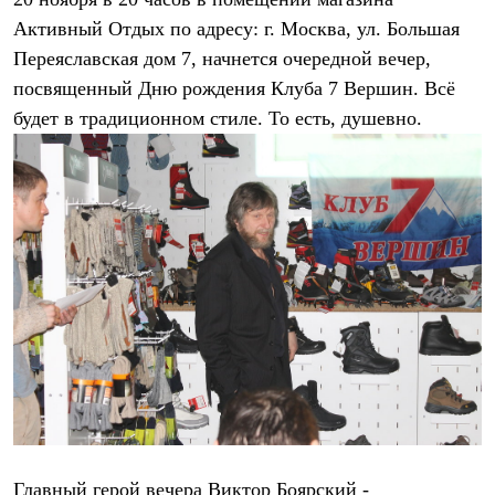
Рубашки
Активный Отдых по адресу:
г. Москва,
ул. Большая
Футболки
Переяславская дом 7,
начнется очередной вечер,
Толстовки
Брюки
посвященный Дню рождения Клуба 7 Вершин. Всё
Термобелье
будет в традиционном стиле. То есть, душевно.
Теплое термобелье
Среднее термобелье
Легкое термобелье
Флисовая одежда
Куртки
Брюки
Детская одежда
Утепленная пухом
Комбинезоны
Куртки
Брюки
Утепленная синтетикой
Комбинезоны
Куртки
Брюки
Лёгкая одежда
Футболки
Толстовки
Главный герой вечера
Виктор Боярский
-