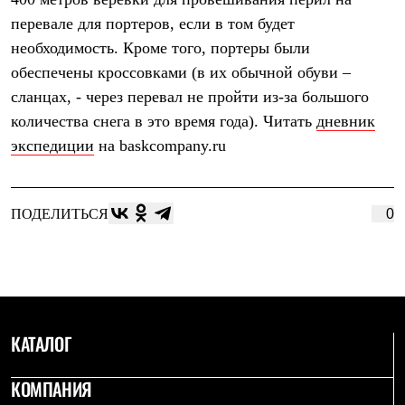
Термобелье
перевале для портеров, если в том будет
Теплое термобелье
Среднее термобелье
необходимость. Кроме того, портеры были
Легкое термобелье
обеспечены кроссовками (в их обычной обуви –
Лёгкая одежда
Футболки
сланцах, - через перевал не пройти из-за большого
Рубашки
количества снега в это время года). Читать
дневник
Толстовки
Брюки
экспедиции
на baskcompany.ru
Шорты
Женская одежда
Утепленная пухом
Куртки
ПОДЕЛИТЬСЯ
0
Брюки
Жилеты
Утепленная синтетикой
Куртки
Брюки
Штормовая одежда
Куртки
КАТАЛОГ
Софтшелл одежда
Куртки
КОМПАНИЯ
Брюки
Лёгкая одежда