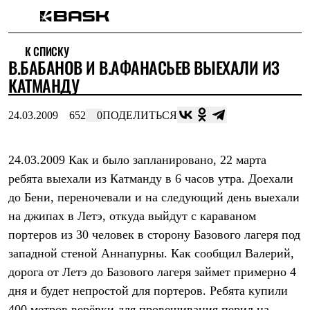
Каталог
К СПИСКУ
Интернет-магазин
В.БАБАНОВ И В.АФАНАСЬЕВ ВЫЕХАЛИ ИЗ
Мужская одежда
Утепленная пухом
КАТМАНДУ
Куртки
Брюки
24.03.2009
652
0
ПОДЕЛИТЬСЯ
Жилеты
Комбинезоны
Утепленная синтетикой
Куртки
24.03.2009 Как и было запланировано, 22 марта
Брюки
ребята выехали из Катманду в 6 часов утра. Доехали
Штормовая одежда
до Бени, переночевали и на следующий день выехали
Куртки
Брюки
на джипах в Летэ, откуда выйдут с караваном
Софтшелл одежда
портеров из 30 человек в сторону Базового лагеря под
Куртки
Брюки
западной стеной Аннапурны. Как сообщил Валерий,
Флисовая одежда
дорога от Летэ до Базового лагеря займет примерно 4
Куртки
Брюки
дня и будет непростой для портеров. Ребята купили
Жилеты
400 метров верёвки для провешивания перил на