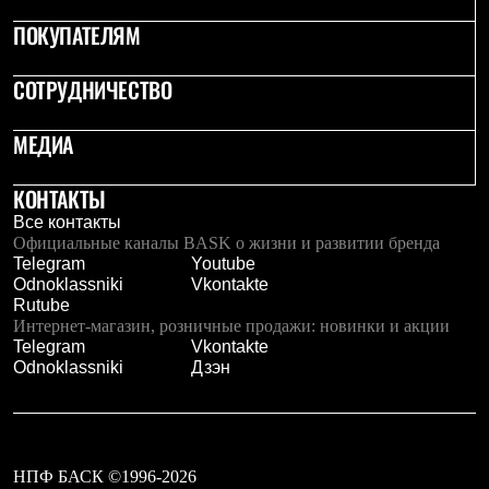
Рубашки
ПОКУПАТЕЛЯМ
Футболки
Толстовки
Брюки
СОТРУДНИЧЕСТВО
Термобелье
Теплое термобелье
МЕДИА
Среднее термобелье
Легкое термобелье
Флисовая одежда
КОНТАКТЫ
Куртки
Все контакты
Брюки
Официальные каналы BASK о жизни и развитии бренда
Детская одежда
Telegram
Youtube
Утепленная пухом
Odnoklassniki
Vkontakte
Комбинезоны
Rutube
Куртки
Интернет-магазин, розничные продажи: новинки и акции
Брюки
Telegram
Vkontakte
Утепленная синтетикой
Odnoklassniki
Дзэн
Комбинезоны
Куртки
Брюки
Лёгкая одежда
Футболки
Толстовки
НПФ БАСК ©1996-2026