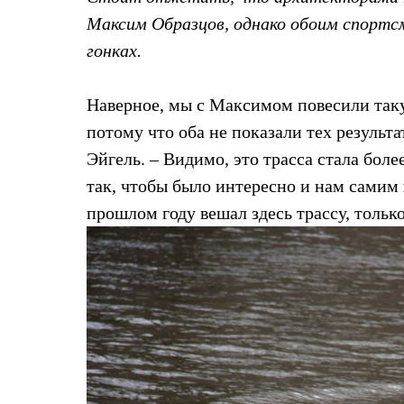
Толстовки
Максим Образцов, однако обоим спортсм
Брюки
Софтшелл одежда
гонках.
Куртки
Флисовая одежда
Куртки
Наверное, мы с Максимом повесили такую
Брюки
Жилеты
потому что оба не показали тех результа
Комбинезоны
Эйгель. – Видимо, это трасса стала бол
Термобелье
Комплект термобелья
так, чтобы было интересно и нам самим 
Снаряжение
прошлом году вешал здесь трассу, тольк
Палатки и тенты
Палатки
Тенты
Аксессуары для палаток
Рюкзаки
Экспедиционные
Легкоходные
Альпинистские
Городские
Аксессуары для рюкзаков
Спальные мешки
Пуховые