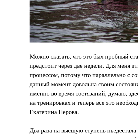
Коллекции
PEAK
ЗА ПОЛЯРНЫМ КРУГОМ
TREK
BASK kids
CITY
BASK juno
ИДЁМ В ПОХОД
Дневник капитана
Можно сказать, что это был пробный ст
Каталог дилеров
Компания
предстоит через две недели. Для меня 
Баск сегодня
процессом, потому что параллельно с с
История
Отцы основатели
данный момент довольна своим состояни
Производство
Баск в вашем городе
именно во время состязаний, думаю, зде
Контроль качества
на тренировках и теперь все это необхо
Технологии
Команда Баск
Екатерина Перова.
Сотрудничество
Дилерам
Стать дилером
Два раза на высшую ступень пьедестала 
Корпоративным клиентам