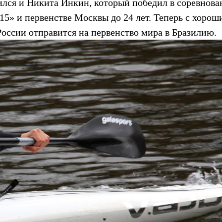
бился и Никита Инкин, который победил в соревнова
15» и первенстве Москвы до 24 лет. Теперь с хорош
России отправится на первенство мира в Бразилию.