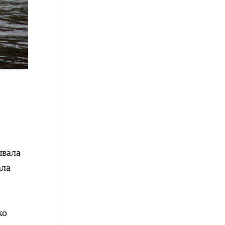
ывала
ала
ко