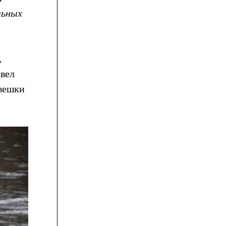
льных
,
авел
 вешки