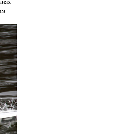
ниях
им