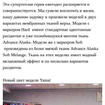
PEAK
Эта супертеплая серия ежегодно расширяется и
ЗА ПОЛЯРНЫМ КРУГОМ
совершенствуется. Мы сумели воплотить в жизнь
TREK
BASK kids
нашу давнюю задумку и произвели моделей в двух
CITY
вариантах мембранных тканей верха. Модели с
BASK juno
ИДЁМ В ПОХОД
маркером Hard имеют стандартные однотонные
Дневник капитана
расцветки и уже полюбившуюся многим ткань
Каталог дилеров
Advance Alaska. Модели же с маркером Soft
Компания
Баск сегодня
произведены из более мягкой ткани Advance Alaska
История
Soft Melange. Ткань на этих моделях имеет модный
Отцы основатели
Производство
меланжевый эффект и по несколько вариантов
Баск в вашем городе
расцветок.
Контроль качества
Технологии
Команда Баск
Новый цвет модели Yamal
Сотрудничество
Дилерам
Стать дилером
Корпоративным клиентам
Услуги
Медиа