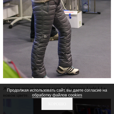
Женская легкая пуховая куртка Chamonix Light LJ в
Продолжая использовать сайт, вы даете согласие на
новом цвете.
обработку файлов cookies
ХОРОШО