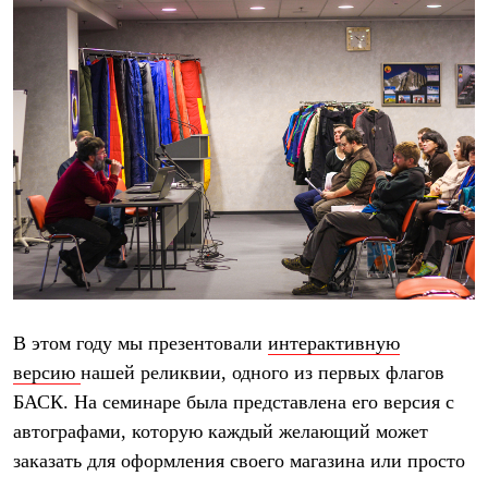
С синтетическим утеплителем
Аксессуары для спальников
Сумки и баулы
Баулы
Кошельки
Сумки
Гермомешки
Полезные аксессуары
Книги
Еда
Коврики
Обувь
Женская обувь
Сапоги
Ботинки
Мужская обувь
В этом году мы презентовали
интерактивную
Ботинки
Кроссовки
версию
нашей реликвии, одного из первых флагов
Сапоги
БАСК. На семинаре была представлена его версия с
Гамаши и бахилы
Гамаши
автографами, которую каждый желающий может
Бахилы
заказать для оформления своего магазина или просто
Тапочки и чуни