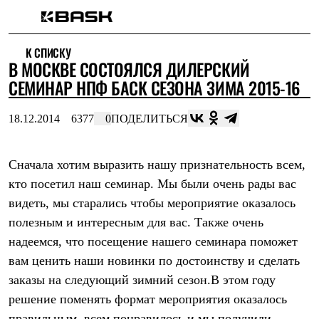
Каталог
К СПИСКУ
Интернет-магазин
В МОСКВЕ СОСТОЯЛСЯ ДИЛЕРСКИЙ
Мужская одежда
Утепленная пухом
СЕМИНАР НПФ БАСК СЕЗОНА ЗИМА 2015-16
Куртки
Брюки
18.12.2014
6377
0
ПОДЕЛИТЬСЯ
Жилеты
Комбинезоны
Утепленная синтетикой
Куртки
Сначала хотим выразить нашу признательность всем,
Брюки
кто посетил наш семинар. Мы были очень рады вас
Штормовая одежда
видеть, мы старались чтобы мероприятие оказалось
Куртки
Брюки
полезным и интересным для вас. Также очень
Софтшелл одежда
надеемся, что посещение нашего семинара поможет
Куртки
Брюки
вам ценить наши новинки по достоинству и сделать
Флисовая одежда
заказы на следующий зимний сезон.В этом году
Куртки
Брюки
решение поменять формат мероприятия оказалось
Жилеты
правильным, всем понравилось и мы получили