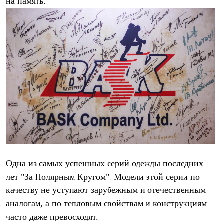
на память.
Тапочки
Чуни
Уход за обувью
Аксессуары
Головные уборы
Шапки
Балаклавы и маски
Кепки и бейсболки
Повязки
Шарфы
Панамы
Перчатки и рукавицы
Перчатки
Рукавицы
Носки
Полезные аксессуары
Брелки
Ремни
Одна из самых успешных серий одежды последних
Шевроны
лет
"За Полярным Кругом"
. Модели этой серии по
Опушки
Термоковрики
качеству не уступают зарубежным и отечественным
Уход за одеждой
аналогам, а по тепловым свойствам и конструкциям
В Арктику
часто даже превосходят.
Коллекции