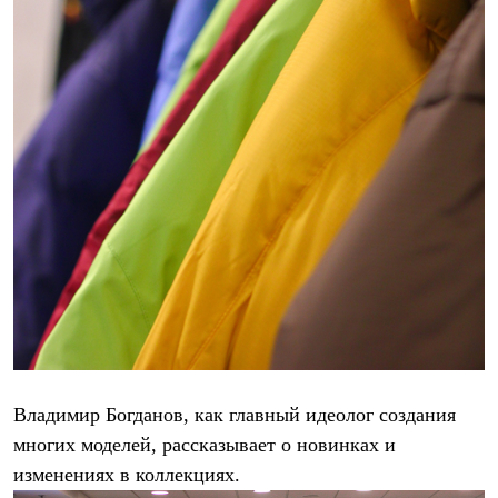
Брюки
Софтшелл одежда
Куртки
Флисовая одежда
Куртки
Брюки
Жилеты
Комбинезоны
Термобелье
Комплект термобелья
Снаряжение
Палатки и тенты
Палатки
Тенты
Аксессуары для палаток
Рюкзаки
Экспедиционные
Легкоходные
Альпинистские
Городские
Владимир Богданов, как главный идеолог создания
Аксессуары для рюкзаков
многих моделей, рассказывает о новинках и
Спальные мешки
Пуховые
изменениях в коллекциях.
Комбинированные