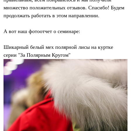
Термобелье
множество положительных отзывов. Спасибо! Будем
Теплое термобелье
Среднее термобелье
продолжать работать в этом направлении.
Легкое термобелье
Лёгкая одежда
Футболки
А вот наш фотоотчет о семинаре:
Рубашки
Толстовки
Брюки
Шикарный белый мех полярной лисы на куртке
Шорты
серии "За Полярным Кругом"
Женская одежда
Утепленная пухом
Куртки
Брюки
Жилеты
Утепленная синтетикой
Куртки
Брюки
Штормовая одежда
Куртки
Софтшелл одежда
Куртки
Брюки
Лёгкая одежда