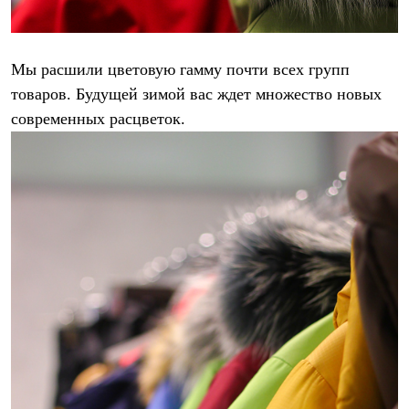
Рубашки
Футболки
Толстовки
Брюки
Мы расшили цветовую гамму почти всех групп
Термобелье
товаров. Будущей зимой вас ждет множество новых
Теплое термобелье
современных расцветок.
Среднее термобелье
Легкое термобелье
Флисовая одежда
Куртки
Брюки
Детская одежда
Утепленная пухом
Комбинезоны
Куртки
Брюки
Утепленная синтетикой
Комбинезоны
Куртки
Брюки
Лёгкая одежда
Футболки
Толстовки