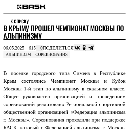
Каталог
К СПИСКУ
Интернет-магазин
В КРЫМУ ПРОШЕЛ ЧЕМПИОНАТ МОСКВЫ ПО
Мужская одежда
Утепленная пухом
АЛЬПИНИЗМУ
Куртки
Брюки
06.05.2025
615
0
ПОДЕЛИТЬСЯ
Жилеты
Комбинезоны
АЛЬПИНИЗМ
СОРЕВНОВАНИЯ
Утепленная синтетикой
Куртки
Брюки
В поселке городского типа Симеиз в Республике
Штормовая одежда
Крым состоялись Чемпионат Москвы и Кубок
Куртки
Брюки
Москвы 1-й этап по альпинизму в скальном классе.
Софтшелл одежда
Общее руководство организацией и проведением
Куртки
Брюки
соревнований реализовано Региональной спортивной
Флисовая одежда
общественной организацией «Федерация альпинизма
Куртки
г. Москвы». Соревнования проходили при поддержке
Брюки
Жилеты
БАСК, который с Федерацией альпинизма г. Москвы