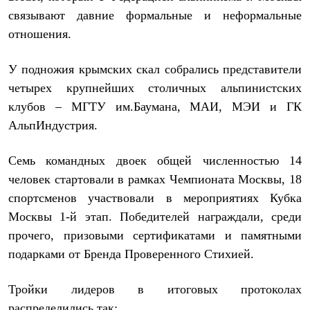
Термобелье
связывают давние формальные и неформальные
Теплое термобелье
Среднее термобелье
отношения.
Легкое термобелье
Лёгкая одежда
У подножия крымских скал собрались представители
Футболки
Рубашки
четырех крупнейших столичных альпинистских
Толстовки
клубов – МГТУ им.Баумана, МАИ, МЭИ и ГК
Брюки
Шорты
АльпИндустрия.
Женская одежда
Утепленная пухом
Семь командных двоек общей численностью 14
Куртки
Брюки
человек стартовали в рамках Чемпионата Москвы, 18
Жилеты
спортсменов участвовали в мероприятиях Кубка
Утепленная синтетикой
Куртки
Москвы 1-й этап. Победителей награждали, среди
Брюки
прочего, призовыми сертификатами и памятными
Штормовая одежда
подарками от Бренда Проверенного Стихией.
Куртки
Софтшелл одежда
Куртки
Тройки лидеров в итоговых протоколах
Брюки
распределились так:
Лёгкая одежда