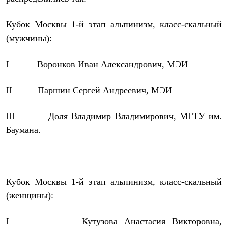
Рубашки
Футболки
Кубок Москвы 1-й этап альпинизм, класс-скальный
Толстовки
Брюки
(мужчины):
Термобелье
Теплое термобелье
I
Воронков Иван Александрович, МЭИ
Среднее термобелье
Легкое термобелье
Флисовая одежда
II
Паршин Сергей Андреевич, МЭИ
Куртки
Брюки
Детская одежда
III
Доля Владимир Владимирович, МГТУ им.
Утепленная пухом
Баумана.
Комбинезоны
Куртки
Брюки
Утепленная синтетикой
Комбинезоны
Кубок Москвы 1-й этап альпинизм, класс-скальный
Куртки
Брюки
(женщины):
Лёгкая одежда
Футболки
Толстовки
I
Кутузова Анастасия Викторовна,