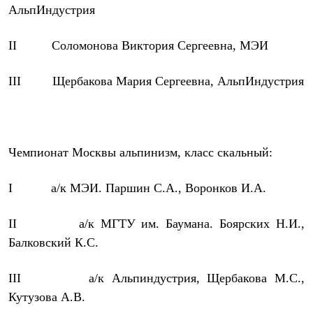
Брюки
АльпИндустрия
Софтшелл одежда
Куртки
Флисовая одежда
II
Соломонова Виктория Сергеевна, МЭИ
Куртки
Брюки
III
Щербакова Мария Сергеевна, АльпИндустрия
Жилеты
Комбинезоны
Термобелье
Комплект термобелья
Снаряжение
Палатки и тенты
Чемпионат Москвы альпинизм, класс скальный:
Палатки
Тенты
I
а/к МЭИ. Паршин С.А., Воронков И.А.
Аксессуары для палаток
Рюкзаки
Экспедиционные
II
а/к МГТУ им. Баумана. Боярских Н.И.,
Легкоходные
Балковский К.С.
Альпинистские
Городские
Аксессуары для рюкзаков
III
а/к Альпиндустрия, Щербакова М.С.,
Спальные мешки
Пуховые
Кутузова А.В.
Комбинированные