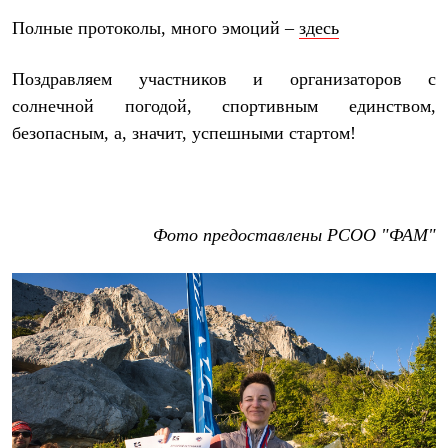
С синтетическим утеплителем
Полные протоколы, много эмоций –
здесь
Аксессуары для спальников
Сумки и баулы
Баулы
Поздравляем участников и организаторов с
Кошельки
солнечной погодой, спортивным единством,
Сумки
Гермомешки
безопасным, а, значит, успешными стартом!
Полезные аксессуары
Книги
Еда
Коврики
Обувь
Фото предоставлены РСОО "ФАМ"
Женская обувь
Сапоги
Ботинки
Мужская обувь
Ботинки
Кроссовки
Сапоги
Гамаши и бахилы
Гамаши
Бахилы
Тапочки и чуни