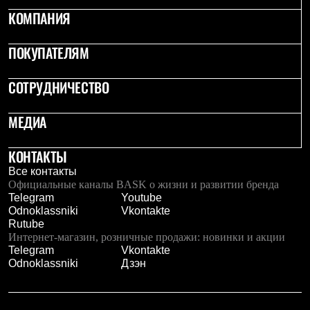
Термобелье
КОМПАНИЯ
Теплое термобелье
Среднее термобелье
Легкое термобелье
ПОКУПАТЕЛЯМ
Лёгкая одежда
Футболки
СОТРУДНИЧЕСТВО
Рубашки
Толстовки
Брюки
МЕДИА
Шорты
Женская одежда
Утепленная пухом
КОНТАКТЫ
Куртки
Все контакты
Брюки
Официальные каналы BASK о жизни и развитии бренда
Жилеты
Telegram
Youtube
Утепленная синтетикой
Odnoklassniki
Vkontakte
Куртки
Rutube
Брюки
Интернет-магазин, розничные продажи: новинки и акции
Штормовая одежда
Telegram
Vkontakte
Куртки
Odnoklassniki
Дзэн
Софтшелл одежда
Куртки
Брюки
Лёгкая одежда