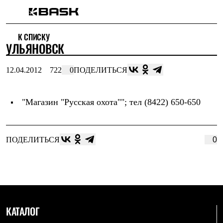
Каталог
К СПИСКУ
Интернет-магазин
УЛЬЯНОВСК
Мужская одежда
Утепленная пухом
Куртки
12.04.2012
722
0
ПОДЕЛИТЬСЯ
Брюки
Жилеты
Комбинезоны
"Магазин "Русская охота""
; тел (8422) 650-650
Утепленная синтетикой
Куртки
Брюки
Штормовая одежда
ПОДЕЛИТЬСЯ
0
Куртки
Брюки
Софтшелл одежда
Куртки
Брюки
Флисовая одежда
Куртки
Брюки
КАТАЛОГ
Жилеты