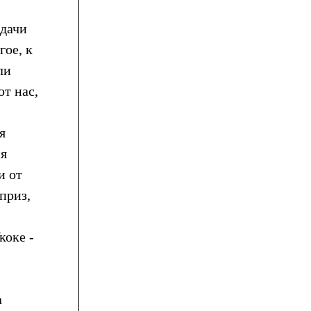
адачи
гое, к
ли
от нас,
я
ня
и от
приз,
коке -
а