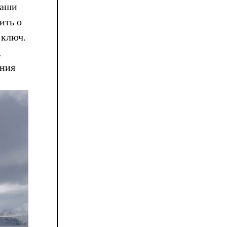
наши
ить о
 ключ.
,
ения