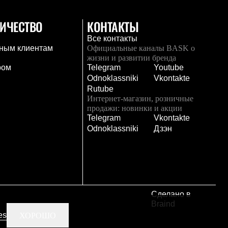
ИЧЕСТВО
КОНТАКТЫ
Все контакты
ным клиентам
Официальные каналы BASK о
жизни и развитии бренда
ром
Telegram
Youtube
Odnoklassniki
Vkontakte
Rutube
Интернет-магазин, розничные
продажи: новинки и акции
Telegram
Vkontakte
и
Odnoklassniki
Дзэн
Сделано в
Braind
es
ХОРОШО