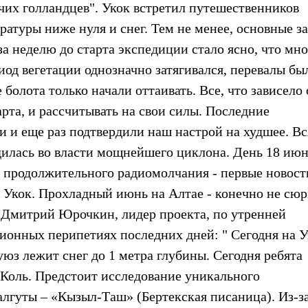
их голландцев". Укок встретил путешественников
атуры ниже нуля и снег. Тем не менее, основные з
 неделю до старта экспедиции стало ясно, что мно
иод вегетации однозначно затягивался, перевалы бы
олота только начали оттаивать. Все, что зависело 
арта, и рассчитывать на свои силы. Последние
 и еще раз подтвердили наш настрой на худшее. Вс
илась во власти мощнейшего циклона. День 18 ию
 продолжительного радиомолчания - первые новост
 Укок. Прохладный июнь на Алтае - конечно не сюр
. Дмитрий Юрочкин, лидер проекта, по утренней
ионных перипетиях последних дней: " Сегодня на У
уюз лежит снег до 1 метра глубины. Сегодня ребята
Коль. Предстоит исследование уникального
алгуты – «Кызыл-Таш» (Бертекская писаница). Из-з