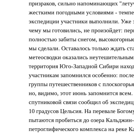
призраков, сильно напоминающих "летуч
Жилеты
Термобелье
жесткими погодными условиями - темпер
Теплое термобелье
экспедиции участники выполнили. Уже за
Среднее термобелье
Легкое термобелье
чему мы готовились, не произойдет: пер
Лёгкая одежда
Футболки
полностью забиты снегом, высокогорные б
Рубашки
мы сделали. Оставалось только ждать ст
Толстовки
Брюки
метеосводки оказались неутешительными
Шорты
территория Юго-Западной Сибири наход
Женская одежда
Утепленная пухом
участникам запомнился особенно: после
Куртки
Брюки
группы путешественников с плоскогорья
Жилеты
но, видимо, этот июнь запомнится всем
Утепленная синтетикой
Куртки
спутниковой связи сообщил об экспедиц
Брюки
10 градусов Цельсия. На перевале Богом
Штормовая одежда
Куртки
пытаются пробиться до озера Кальджин-
Софтшелл одежда
петроглифического комплекса на реке К
Куртки