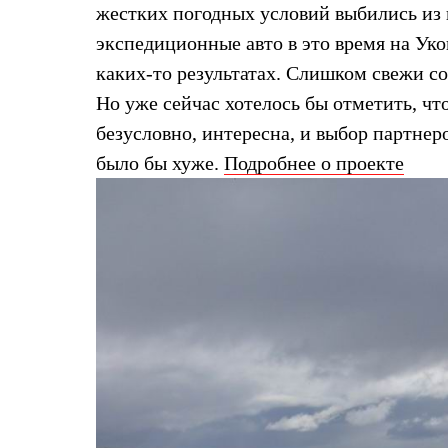
Брюки
жестких погодных условий выбились из 
Лёгкая одежда
Рубашки
экспедиционные авто в это время на Ук
Футболки
каких-то результатах. Слишком свежи со
Толстовки
Брюки
Но уже сейчас хотелось бы отметить, чт
Термобелье
безусловно, интересна, и выбор партнер
Теплое термобелье
Среднее термобелье
было бы хуже.
Подробнее о проекте
Легкое термобелье
Флисовая одежда
Куртки
Брюки
Детская одежда
Утепленная пухом
Комбинезоны
Куртки
Брюки
Утепленная синтетикой
Комбинезоны
Куртки
Брюки
Лёгкая одежда
Футболки