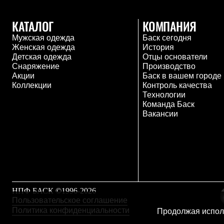
Тапочки и чуни
Тапочки
КАТАЛОГ
КОМПАНИЯ
Чуни
Уход за обувью
Мужская одежда
Баск сегодня
Аксессуары
Женская одежда
История
Головные уборы
Детская одежда
Отцы основатели
Шапки
Снаряжение
Производство
Балаклавы и маски
Акции
Баск в вашем городе
Кепки и бейсболки
Коллекции
Контроль качества
Повязки
Технологии
Шарфы
Команда Баск
Панамы
Вакансии
Перчатки и рукавицы
Перчатки
Рукавицы
Носки
Полезные аксессуары
Брелки
Ремни
Шевроны
НПФ БАСК ©1996-2026
Опушки
Пользовательское соглашение
Термоковрики
Политика конфиденциальности
Продолжая исполь
Уход за одеждой
В Арктику