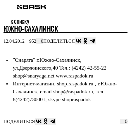
Каталог
К СПИСКУ
Интернет-магазин
ЮЖНО-САХАЛИНСК
Мужская одежда
Утепленная пухом
Куртки
12.04.2012
952
0
ПОДЕЛИТЬСЯ
Брюки
Жилеты
Комбинезоны
"Снаряга" г.Южно-Сахалинск,
Утепленная синтетикой
Куртки
ул.Дзержинского,40 Тел.: (4242) 42-55-22
Брюки
shop@snaryaga.net www.raspadok.ru
Штормовая одежда
Куртки
Интернет-магазин, shop.raspadok.ru , г.Южно-
Брюки
Сахалинск, email shop@raspadok.ru, тел.
Софтшелл одежда
8(4242)730001, skype shopraspadok
Куртки
Брюки
Флисовая одежда
Куртки
ПОДЕЛИТЬСЯ
0
Брюки
Жилеты