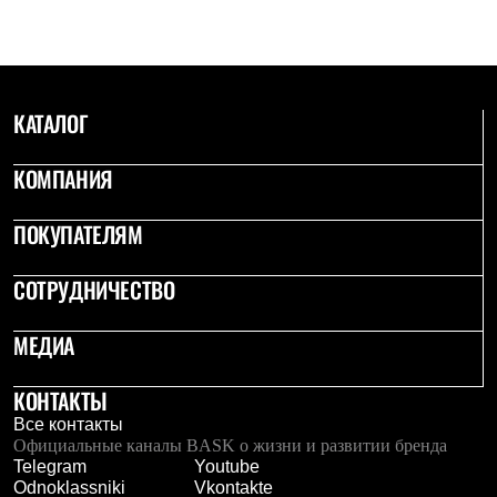
Термобелье
Теплое термобелье
Среднее термобелье
Легкое термобелье
Лёгкая одежда
Футболки
КАТАЛОГ
Рубашки
Толстовки
КОМПАНИЯ
Брюки
Шорты
Женская одежда
ПОКУПАТЕЛЯМ
Утепленная пухом
Куртки
Брюки
СОТРУДНИЧЕСТВО
Жилеты
Утепленная синтетикой
МЕДИА
Куртки
Брюки
Штормовая одежда
КОНТАКТЫ
Куртки
Все контакты
Софтшелл одежда
Официальные каналы BASK о жизни и развитии бренда
Куртки
Telegram
Youtube
Брюки
Odnoklassniki
Vkontakte
Лёгкая одежда