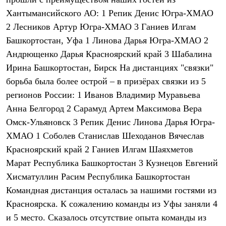
Термобелье
Хантымансийского АО: 1 Репик Денис Югра-ХМАО
Теплое термобелье
Среднее термобелье
2 Лесников Артур Югра-ХМАО 3 Ганиев Илгам
Легкое термобелье
Башкортостан, Уфа 1 Линова Дарья Югра-ХМАО 2
Лёгкая одежда
Футболки
Андрющенко Дарья Красноярский край 3 Шабалина
Рубашки
Ирина Башкортостан, Бирск На дистанциях "связки"
Толстовки
Брюки
борьба была более острой – в призёрах связки из 5
Шорты
регионов России: 1 Иванов Владимир Муравьева
Женская одежда
Анна Белгород 2 Сарамуд Артем Максимова Вера
Утепленная пухом
Куртки
Омск-Ульяновск 3 Репик Денис Линова Дарья Югра-
Брюки
ХМАО 1 Соболев Станислав Шеходанов Вячеслав
Жилеты
Утепленная синтетикой
Красноярский край 2 Ганиев Илгам Шаяхметов
Куртки
Марат Республика Башкортостан 3 Кузнецов Евгений
Брюки
Хисматуллин Расим Республика Башкортостан
Штормовая одежда
Куртки
Командная дистанция осталась за нашими гостями из
Софтшелл одежда
Красноярска. К сожалению команды из Уфы заняли 4
Куртки
Брюки
и 5 место. Сказалось отсутствие опыта команды из
Лёгкая одежда