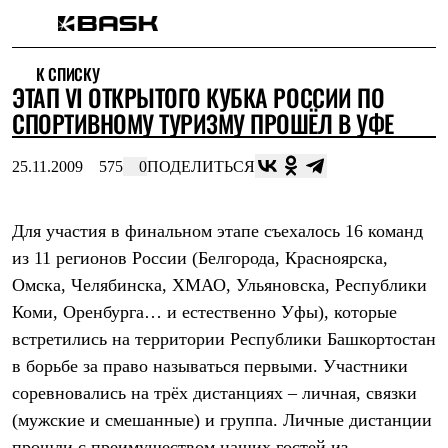
Каталог
К СПИСКУ
Интернет-магазин
ЭТАП VI ОТКРЫТОГО КУБКА РОССИИ ПО
Мужская одежда
Утепленная пухом
СПОРТИВНОМУ ТУРИЗМУ ПРОШЁЛ В УФЕ
Куртки
Брюки
25.11.2009
575
0
ПОДЕЛИТЬСЯ
Жилеты
Комбинезоны
Утепленная синтетикой
Куртки
Для участия в финальном этапе съехалось 16 команд
Брюки
из 11 регионов России (Белгорода, Красноярска,
Штормовая одежда
Омска, Челябинска, ХМАО, Ульяновска, Республики
Куртки
Брюки
Коми, Оренбурга… и естественно Уфы), которые
Софтшелл одежда
встретились на территории Республики Башкортостан
Куртки
Брюки
в борьбе за право называться первыми. Участники
Флисовая одежда
соревновались на трёх дистанциях – личная, связки
Куртки
Брюки
(мужские и смешанные) и группа. Личные дистанции
Жилеты
прошли с преимуществом наших гостей из