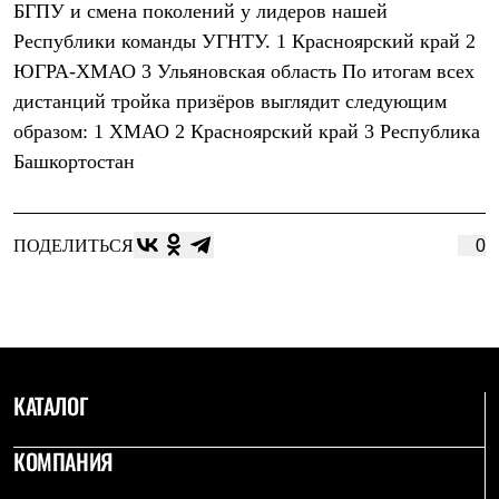
БГПУ и смена поколений у лидеров нашей
Рубашки
Футболки
Республики команды УГНТУ. 1 Красноярский край 2
Толстовки
ЮГРА-ХМАО 3 Ульяновская область По итогам всех
Брюки
дистанций тройка призёров выглядит следующим
Термобелье
Теплое термобелье
образом: 1 ХМАО 2 Красноярский край 3 Республика
Среднее термобелье
Башкортостан
Легкое термобелье
Флисовая одежда
Куртки
Брюки
ПОДЕЛИТЬСЯ
0
Детская одежда
Утепленная пухом
Комбинезоны
Куртки
Брюки
Утепленная синтетикой
Комбинезоны
Куртки
КАТАЛОГ
Брюки
Лёгкая одежда
КОМПАНИЯ
Футболки
Толстовки