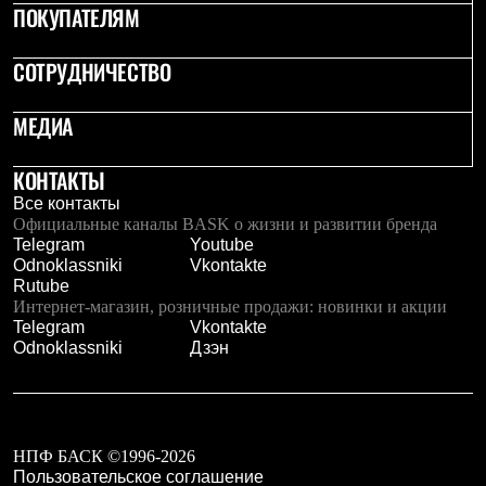
Брюки
ПОКУПАТЕЛЯМ
Софтшелл одежда
Куртки
СОТРУДНИЧЕСТВО
Флисовая одежда
Куртки
Брюки
МЕДИА
Жилеты
Комбинезоны
Термобелье
КОНТАКТЫ
Комплект термобелья
Все контакты
Снаряжение
Официальные каналы BASK о жизни и развитии бренда
Палатки и тенты
Telegram
Youtube
Палатки
Odnoklassniki
Vkontakte
Тенты
Rutube
Аксессуары для палаток
Интернет-магазин, розничные продажи: новинки и акции
Рюкзаки
Telegram
Vkontakte
Экспедиционные
Odnoklassniki
Дзэн
Легкоходные
Альпинистские
Городские
Аксессуары для рюкзаков
Спальные мешки
НПФ БАСК ©1996-2026
Пуховые
Пользовательское соглашение
Комбинированные