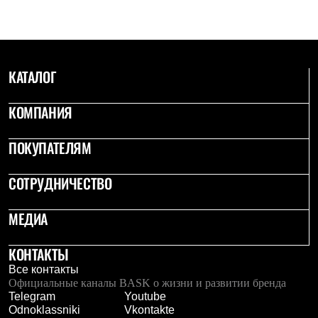
Термобелье
Теплое термобелье
Среднее термобелье
Легкое термобелье
Лёгкая одежда
КАТАЛОГ
Футболки
Рубашки
Толстовки
КОМПАНИЯ
Брюки
Шорты
Женская одежда
ПОКУПАТЕЛЯМ
Утепленная пухом
Куртки
СОТРУДНИЧЕСТВО
Брюки
Жилеты
Утепленная синтетикой
МЕДИА
Куртки
Брюки
Штормовая одежда
КОНТАКТЫ
Куртки
Все контакты
Софтшелл одежда
Официальные каналы BASK о жизни и развитии бренда
Куртки
Telegram
Youtube
Брюки
Odnoklassniki
Vkontakte
Лёгкая одежда