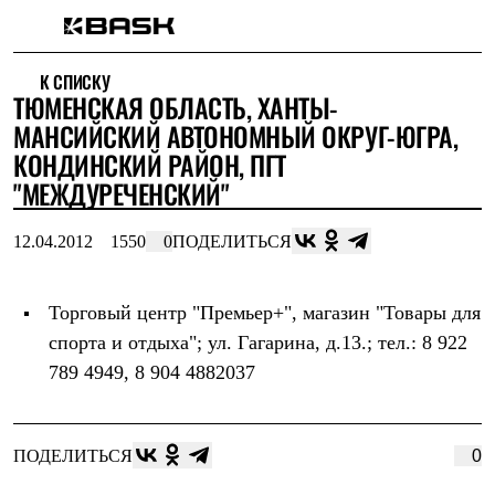
Каталог
К СПИСКУ
Интернет-магазин
ТЮМЕНСКАЯ ОБЛАСТЬ, ХАНТЫ-
Мужская одежда
Утепленная пухом
МАНСИЙСКИЙ АВТОНОМНЫЙ ОКРУГ-ЮГРА,
Куртки
КОНДИНСКИЙ РАЙОН, ПГТ
Брюки
"МЕЖДУРЕЧЕНСКИЙ"
Жилеты
Комбинезоны
Утепленная синтетикой
12.04.2012
1550
0
ПОДЕЛИТЬСЯ
Куртки
Брюки
Штормовая одежда
Торговый центр "Премьер+", магазин "Товары для
Куртки
Брюки
спорта и отдыха";
ул. Гагарина, д.13.; тел.: 8 922
Софтшелл одежда
789 4949, 8 904 4882037
Куртки
Брюки
Флисовая одежда
Куртки
ПОДЕЛИТЬСЯ
0
Брюки
Жилеты