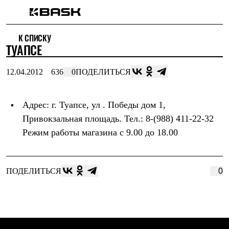
Каталог
К СПИСКУ
Интернет-магазин
ТУАПСЕ
Мужская одежда
Утепленная пухом
Куртки
12.04.2012
636
0
ПОДЕЛИТЬСЯ
Брюки
Жилеты
Комбинезоны
Адрес: г. Туапсе, ул . Победы дом 1,
Утепленная синтетикой
Куртки
Привокзальная площадь. Тел.: 8-(988) 411-22-32
Брюки
Режим работы магазина с 9.00 до 18.00
Штормовая одежда
Куртки
Брюки
Софтшелл одежда
ПОДЕЛИТЬСЯ
0
Куртки
Брюки
Флисовая одежда
Куртки
Брюки
Жилеты