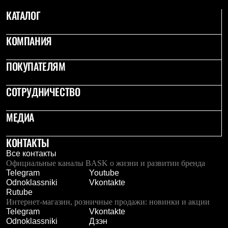
Термобелье
КАТАЛОГ
Теплое термобелье
Среднее термобелье
Легкое термобелье
КОМПАНИЯ
Лёгкая одежда
Футболки
Рубашки
ПОКУПАТЕЛЯМ
Толстовки
Брюки
СОТРУДНИЧЕСТВО
Шорты
Женская одежда
Утепленная пухом
МЕДИА
Куртки
Брюки
Жилеты
КОНТАКТЫ
Утепленная синтетикой
Все контакты
Куртки
Официальные каналы BASK о жизни и развитии бренда
Брюки
Telegram
Youtube
Штормовая одежда
Odnoklassniki
Vkontakte
Куртки
Rutube
Софтшелл одежда
Интернет-магазин, розничные продажи: новинки и акции
Куртки
Telegram
Vkontakte
Брюки
Odnoklassniki
Дзэн
Лёгкая одежда