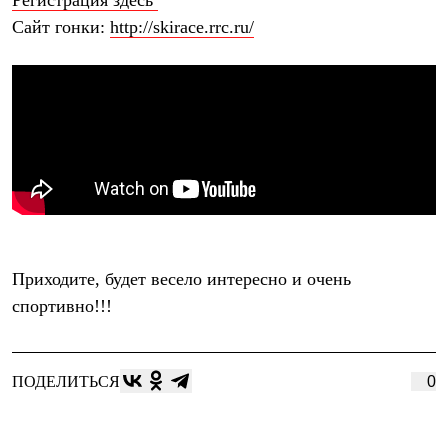
Регистрация здесь
Брюки
Софтшелл одежда
Сайт гонки:
http://skirace.rrc.ru/
Куртки
Флисовая одежда
Куртки
Брюки
Жилеты
Комбинезоны
Термобелье
Комплект термобелья
Снаряжение
Палатки и тенты
Палатки
Тенты
Аксессуары для палаток
Приходите, будет весело интересно и очень
Рюкзаки
спортивно!!!
Экспедиционные
Легкоходные
Альпинистские
Городские
ПОДЕЛИТЬСЯ
0
Аксессуары для рюкзаков
Спальные мешки
Пуховые
Комбинированные