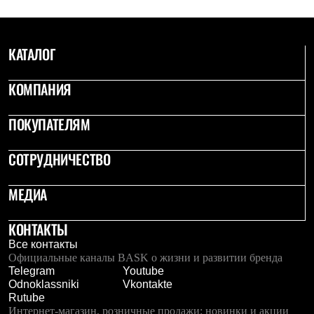
С синтетическим утеплителем
Аксессуары для спальников
Сумки и баулы
Баулы
КАТАЛОГ
Кошельки
Сумки
КОМПАНИЯ
Гермомешки
Полезные аксессуары
Книги
ПОКУПАТЕЛЯМ
Еда
Коврики
СОТРУДНИЧЕСТВО
Обувь
Женская обувь
Сапоги
МЕДИА
Ботинки
Мужская обувь
Ботинки
КОНТАКТЫ
Кроссовки
Все контакты
Сапоги
Официальные каналы BASK о жизни и развитии бренда
Гамаши и бахилы
Telegram
Youtube
Гамаши
Odnoklassniki
Vkontakte
Бахилы
Rutube
Тапочки и чуни
Интернет-магазин, розничные продажи: новинки и акции