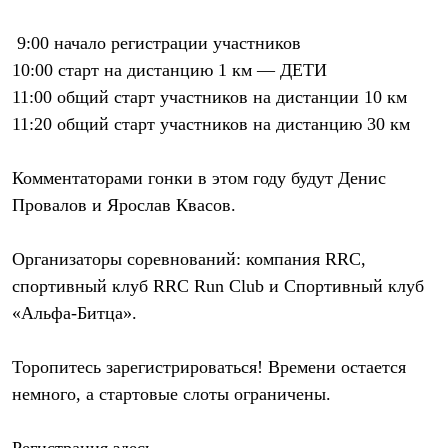
Рубашки
Футболки
9:00
начало
регистрации
участников
Толстовки
10:00
старт на дистанцию
1 км — ДЕТИ
Брюки
Термобелье
11:00
общий старт участников на
дистанции 10 км
Теплое термобелье
11:20
общий старт участников на
дистанцию 30 км
Среднее термобелье
Легкое термобелье
Флисовая одежда
Комментаторами гонки в этом году будут Денис
Куртки
Провалов и Ярослав Квасов.
Брюки
Детская одежда
Утепленная пухом
Организаторы соревнований:
компания RRC,
Комбинезоны
Куртки
спортивный клуб RRC Run Club и Спортивный клуб
Брюки
«Альфа-Битца».
Утепленная синтетикой
Комбинезоны
Куртки
Торопитесь зарегистрироваться! Времени остается
Брюки
немного, а стартовые слоты ограничены.
Лёгкая одежда
Футболки
Толстовки