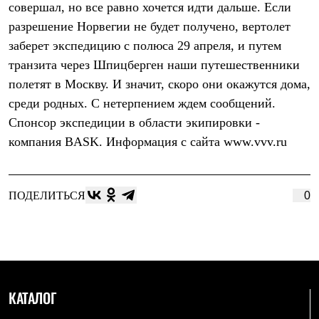
совершал, но все равно хочется идти дальше. Если
Рубашки
Футболки
разрешение Норвегии не будет получено, вертолет
Толстовки
заберет экспедицию с полюса 29 апреля, и путем
Брюки
транзита через Шпицберген наши путешественники
Термобелье
Теплое термобелье
полетят в Москву. И значит, скоро они окажутся дома,
Среднее термобелье
среди родных. С нетерпением ждем сообщений.
Легкое термобелье
Флисовая одежда
Спонсор экспедиции в области экипировки -
Куртки
компания BASK. Информация с сайта www.vvv.ru
Брюки
Детская одежда
Утепленная пухом
Комбинезоны
ПОДЕЛИТЬСЯ
0
Куртки
Брюки
Утепленная синтетикой
Комбинезоны
Куртки
Брюки
Лёгкая одежда
КАТАЛОГ
Футболки
Толстовки