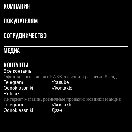
Брюки
КОМПАНИЯ
Софтшелл одежда
Куртки
Флисовая одежда
ПОКУПАТЕЛЯМ
Куртки
Брюки
СОТРУДНИЧЕСТВО
Жилеты
Комбинезоны
Термобелье
МЕДИА
Комплект термобелья
Снаряжение
Палатки и тенты
КОНТАКТЫ
Палатки
Все контакты
Тенты
Официальные каналы BASK о жизни и развитии бренда
Аксессуары для палаток
Telegram
Youtube
Рюкзаки
Odnoklassniki
Vkontakte
Экспедиционные
Rutube
Легкоходные
Интернет-магазин, розничные продажи: новинки и акции
Альпинистские
Telegram
Vkontakte
Городские
Odnoklassniki
Дзэн
Аксессуары для рюкзаков
Спальные мешки
Пуховые
Комбинированные