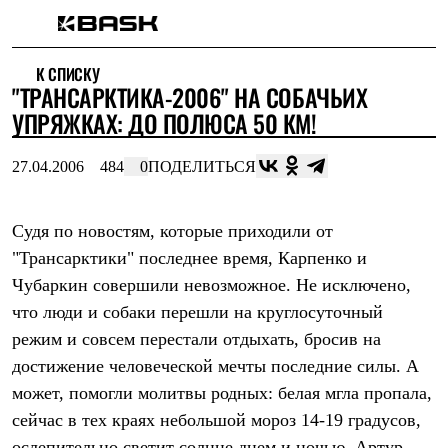
Каталог
К СПИСКУ
Интернет-магазин
"ТРАНСАРКТИКА-2006" НА СОБАЧЬИХ
Мужская одежда
Утепленная пухом
УПРЯЖКАХ: ДО ПОЛЮСА 50 КМ!
Куртки
Брюки
27.04.2006
484
0
ПОДЕЛИТЬСЯ
Жилеты
Комбинезоны
Утепленная синтетикой
Куртки
Судя по новостям, которые приходили от
Брюки
"Трансарктики" последнее время, Карпенко и
Штормовая одежда
Чубаркин совершили невозможное. Не исключено,
Куртки
Брюки
что люди и собаки перешли на круглосуточный
Софтшелл одежда
режим и совсем перестали отдыхать, бросив на
Куртки
Брюки
достижение человеческой мечты последние силы. А
Флисовая одежда
может, помогли молитвы родных: белая мгла пропала,
Куртки
Брюки
сейчас в тех краях небольшой мороз 14-19 градусов,
Жилеты
ослепительно светит солнце днем и ночью. Артур