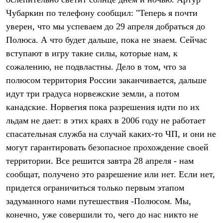
Термобелье
Чубаркин по телефону сообщил: "Теперь я почти
Теплое термобелье
Среднее термобелье
уверен, что мы успеваем до 29 апреля добраться до
Легкое термобелье
Полюса. А что будет дальше, пока не знаем. Сейчас
Лёгкая одежда
Футболки
вступают в игру такие силы, которые нам, к
Рубашки
сожалению, не подвластны. Дело в том, что за
Толстовки
Брюки
полюсом территория России заканчивается, дальше
Шорты
идут три градуса норвежские земли, а потом
Женская одежда
канадские. Норвегия пока разрешения идти по их
Утепленная пухом
Куртки
льдам не дает: в этих краях в 2006 году не работает
Брюки
спасательная служба на случай каких-то ЧП, и они не
Жилеты
Утепленная синтетикой
могут гарантировать безопасное прохождение своей
Куртки
территории. Все решится завтра 28 апреля - нам
Брюки
сообщат, получено это разрешение или нет. Если нет,
Штормовая одежда
Куртки
придется ограничиться только первым этапом
Софтшелл одежда
задуманного нами путешествия -Полюсом. Мы,
Куртки
Брюки
конечно, уже совершили то, чего до нас никто не
Лёгкая одежда