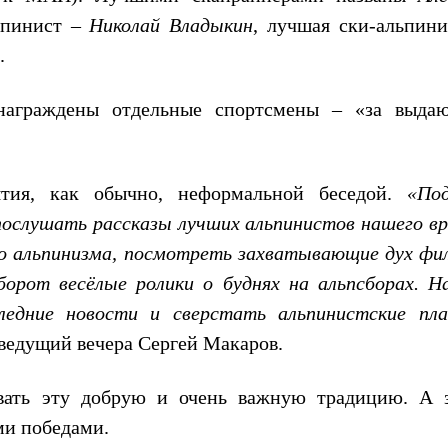
пинист –
Николай Владыкин
, лучшая ски-альпини
.
награждены отдельные спортсмены – «за выда
тия, как обычно, неформальной беседой.
«По
ослушать рассказы лучших альпинистов нашего вр
о альпинизма, посмотреть захватывающие дух фи
орот весёлые ролики о буднях на альпсборах. На
ледние новости и сверстать альпинистские пл
 ведущий вечера Сергей Макаров.
вать эту добрую и очень важную традицию. А з
ыми победами.