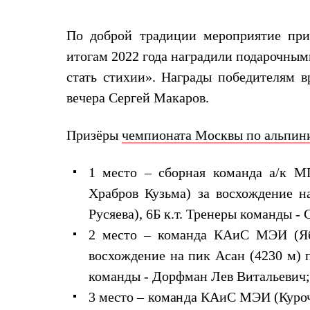
Жилеты
Термобелье
По доброй традиции мероприятие при
Теплое термобелье
Среднее термобелье
итогам 2022 года наградили подарочным
Легкое термобелье
Лёгкая одежда
стать стихии». Награды победителям
Футболки
вечера Сергей Макаров.
Рубашки
Толстовки
Брюки
Призёры
чемпионата Москвы по альпини
Шорты
Женская одежда
Утепленная пухом
1 место – сборная команда а/к 
Куртки
Храбров Кузьма) за восхождение н
Брюки
Жилеты
Русяева), 6Б к.т. Тренеры команды - 
Утепленная синтетикой
Куртки
2 место – команда КАиС МЭИ (Яб
Брюки
восхождение на пик Асан (4230 м) п
Штормовая одежда
Куртки
команды - Дорфман Лев Витальевич;
Софтшелл одежда
3 место – команда КАиС МЭИ (Куроч
Куртки