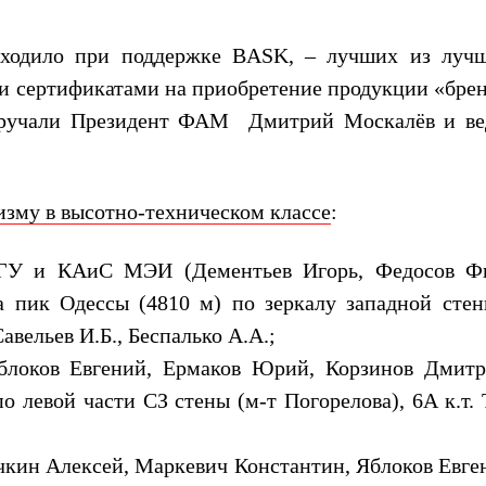
ходило при поддержке
BASK
, – лучших из луч
и сертификатами на приобретение продукции «брен
 вручали Президент ФАМ Дмитрий Москалёв и в
зму в высотно-техническом классе
:
МГУ и КАиС МЭИ (Дементьев Игорь, Федосов Ф
а пик Одессы (4810 м) по зеркалу западной стен
Савельев И.Б., Беспалько А.А.;
локов Евгений, Ермаков Юрий, Корзинов Дмитр
о левой части СЗ стены (м-т Погорелова), 6А к.т.
кин Алексей, Маркевич Константин, Яблоков Евген