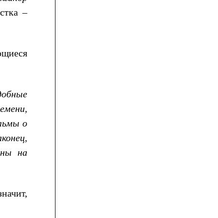
стка –
ющиеся
добные
емени,
льмы о
конец,
аны на
начит,