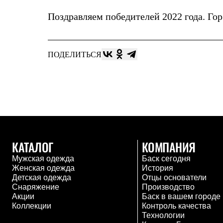
Комбинированные
Поздравляем победителей 2022 года. Гор 
С синтетическим утеплителем
Аксессуары для спальников
Сумки и баулы
Баулы
ПОДЕЛИТЬСЯ
Кошельки
Сумки
Гермомешки
Полезные аксессуары
Книги
Еда
Коврики
Обувь
Женская обувь
Сапоги
КАТАЛОГ
КОМПАНИЯ
Ботинки
Мужская одежда
Баск сегодня
Мужская обувь
Женская одежда
История
Ботинки
Детская одежда
Отцы основатели
Кроссовки
Снаряжение
Производство
Сапоги
Акции
Баск в вашем городе
Гамаши и бахилы
Коллекции
Контроль качества
Гамаши
Технологии
Бахилы