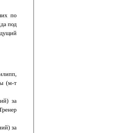
ших по
да под
едущий
илипп,
ы (м-т
ий) за
 Тренер
ий) за