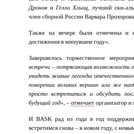
Толстовки
Дронов
и
Гелла Хлыщ,
лучший ски-аль
Брюки
Софтшелл одежда
член сборной России Варвара Прохорова
Куртки
Флисовая одежда
Куртки
Также на вечере были отмечены и 
Брюки
достижения в минувшем году».
Жилеты
Комбинезоны
Термобелье
Завершилось торжественное мероприя
Комплект термобелья
Снаряжение
встречи – потрясающая возможность п
Палатки и тенты
увидеть живые легенды отечественног
Палатки
Тенты
покорении великих вершин или же наоб
Аксессуары для палаток
просто встретиться и обсудить пос
Рюкзаки
Экспедиционные
будущий год»
, –
отмечает
организатор и
Легкоходные
Альпинистские
Городские
И
BASK
рад из года в год поддержи
Аксессуары для рюкзаков
встретимся снова – в новом году, с нов
Спальные мешки
Пуховые