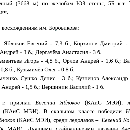
дный (3668 м) по желобам ЮЗ стены, 5Б к.т. 
ич.
 восхождениям им. Боровикова
:
Яблоков Евгений - 7,3 б.; Корзинов Дмитрий - 6
ндрей - 3 б.; Дергачёва Анастасия - 3 б.
ементьев Игорь - 4,5 б., Орлов Андрей - 1,6 б.; В
0,8 б.; Кузьмичёв Олег - 0,8 б.
ченко. Сушко Денис - 3 б.; Кузнецов Александр -
 Андрей - 1,5 б.; Вершинин Василий - 1 б.
г. признан
Евгений Яблоков
(КАиС МЭИ), л
(КАиС МЭИ). В скальном классе победили
Н
блоков
(КАиС МЭИ), среди ледолазов –
Евгений Ко
а/к МАИ). Лучшими скайраннерами названы
Але