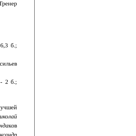
Тренер
,3 б.;
асильев
 2 б.;
учшей
иколай
нда
ков
ксандр