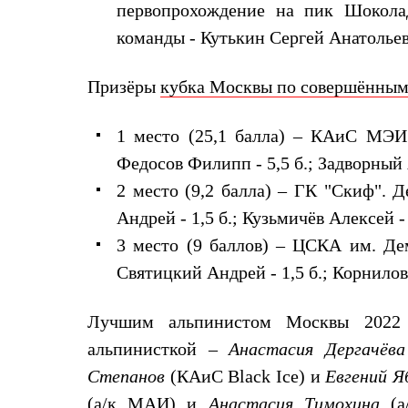
Брюки
первопрохождение на пик Шокола
Лёгкая одежда
команды - Кутькин Сергей Анатольев
Рубашки
Футболки
Толстовки
Призёры
кубка Москвы по совершённым
Брюки
Термобелье
Теплое термобелье
1 место (25,1 балла) – КАиС МЭИ. 
Среднее термобелье
Легкое термобелье
Федосов Филипп - 5,5 б.; Задворный А
Флисовая одежда
2 место (9,2 балла) – ГК "Скиф". Д
Куртки
Брюки
Андрей - 1,5 б.; Кузьмичёв Алексей - 
Детская одежда
3 место (9 баллов) – ЦСКА им. Дем
Утепленная пухом
Комбинезоны
Святицкий Андрей - 1,5 б.; Корнилов
Куртки
Брюки
Утепленная синтетикой
Лучшим альпинистом Москвы 2022 
Комбинезоны
альпинисткой –
Анастасия Дергачёва
Куртки
Брюки
Степанов
(КАиС Black Ice) и
Евгений Я
Лёгкая одежда
Футболки
(а/к МАИ) и
Анастасия Тимохина
(