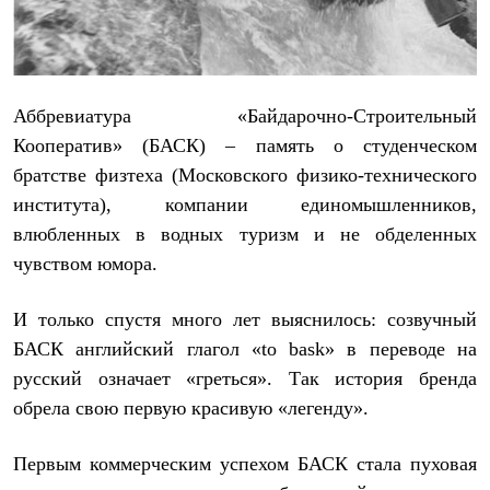
Рубашки
Футболки
Толстовки
Брюки
Термобелье
Аббревиатура «Байдарочно-Строительный
Теплое термобелье
Среднее термобелье
Кооператив» (БАСК) – память о студенческом
Легкое термобелье
братстве физтеха (Московского физико-технического
Флисовая одежда
института), компании единомышленников,
Куртки
Брюки
влюбленных в водных туризм и не обделенных
Детская одежда
чувством юмора.
Утепленная пухом
Комбинезоны
Куртки
И только спустя много лет выяснилось: созвучный
Брюки
БАСК английский глагол «
to
bask
» в переводе на
Утепленная синтетикой
Комбинезоны
русский означает «греться». Так история бренда
Куртки
обрела свою первую красивую «легенду».
Брюки
Лёгкая одежда
Футболки
Первым коммерческим успехом БАСК стала пуховая
Толстовки