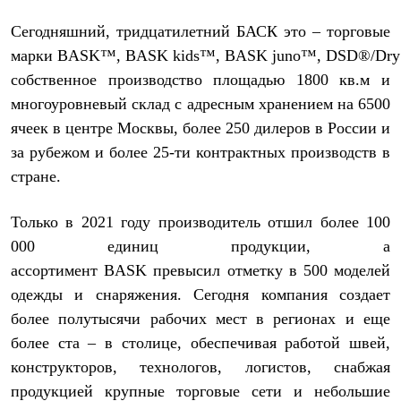
Где купить
Сегодняшний, тридцатилетний БАСК это – торговые
марки
BASK
™,
BASK
kids
™,
BASK
juno
™,
DSD
®/
Dry
собственное производство площадью 1800 кв.м и
многоуровневый склад с адресным хранением на 6500
ячеек в центре Москвы, более 250 дилеров в России и
за рубежом и более 25-ти контрактных производств в
стране.
Только в 2021 году производитель отшил более 100
000 единиц продукции, а
ассортимент
BASK
превысил отметку в 500 моделей
одежды и снаряжения. Сегодня компания создает
более полутысячи рабочих мест в регионах и еще
более ста – в столице, обеспечивая работой швей,
конструкторов, технологов, логистов, снабжая
продукцией крупные торговые сети и небольшие