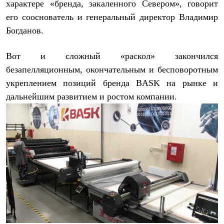
характере «бренда, закаленного Севером», говорит
PEAK
ЗА ПОЛЯРНЫМ КРУГОМ
его сооснователь и генеральный директор Владимир
TREK
Богданов.
BASK kids
CITY
BASK juno
Вот и сложный «раскол» закончился
ИДЁМ В ПОХОД
безапелляционным, окончательным и бесповоротным
Дневник капитана
Каталог дилеров
укреплением позиций бренда
BASK
на рынке и
Компания
дальнейшим развитием и ростом компании.
Баск сегодня
История
Отцы основатели
Производство
Баск в вашем городе
Контроль качества
Технологии
Команда Баск
Сотрудничество
Дилерам
Стать дилером
Корпоративным клиентам
Услуги
Медиа