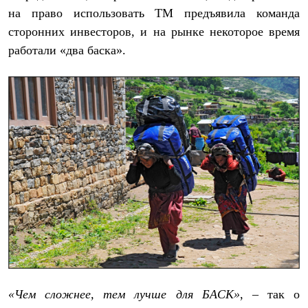
Тапочки
на право использовать ТМ предъявила команда
Чуни
Уход за обувью
сторонних инвесторов, и на рынке некоторое время
Аксессуары
работали «два баска».
Головные уборы
Шапки
Балаклавы и маски
Кепки и бейсболки
Повязки
Шарфы
Панамы
Перчатки и рукавицы
Перчатки
Рукавицы
Носки
Полезные аксессуары
Брелки
Ремни
Шевроны
Опушки
Термоковрики
Уход за одеждой
В Арктику
«Чем сложнее, тем лучше для БАСК»
, – так о
Коллекции