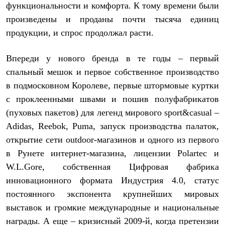
функциональности и комфорта. К тому времени были
С синтетическим утеплителем
Аксессуары для спальников
произведены и проданы почти тысяча единиц
Сумки и баулы
продукции, и спрос продолжал расти.
Баулы
Кошельки
Сумки
Впереди у нового бренда в те годы – первый
Гермомешки
спальный мешок и первое собственное производство
Полезные аксессуары
Книги
в подмосковном Королеве, первые штормовые куртки
Еда
с проклеенными швами и пошив полуфабрикатов
Коврики
Обувь
(пуховых пакетов) для легенд мирового
sport
&
casual
–
Женская обувь
Adidas, Reebok, Puma, запуск производства палаток,
Сапоги
открытие сети outdoor-магазинов и одного из первого
Ботинки
Мужская обувь
в Рунете интернет-магазина, лицензии
Polartec
и
Ботинки
W.L.Gore, собственная Цифровая фабрика
Кроссовки
Сапоги
инновационного формата Индустрия 4.0, статус
Гамаши и бахилы
постоянного экспонента крупнейших мировых
Гамаши
выставок и громкие международные и национальные
Бахилы
Тапочки и чуни
награды. А еще – кризисный 2009-й, когда претензии