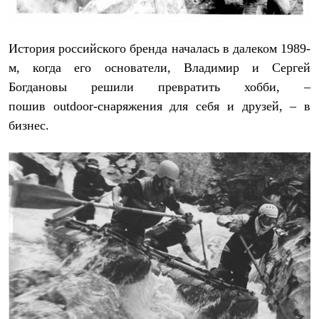
Термобелье
Теплое термобелье
Среднее термобелье
Легкое термобелье
История российского бренда началась в далеком 1989-
Лёгкая одежда
м, когда его основатели, Владимир и Сергей
Футболки
Богдановы решили превратить хобби, –
Рубашки
Толстовки
пошив
outdoor
-снаряжения для себя и друзей, – в
Брюки
бизнес.
Шорты
Женская одежда
Утепленная пухом
Куртки
Брюки
Жилеты
Утепленная синтетикой
Куртки
Брюки
Штормовая одежда
Куртки
Софтшелл одежда
Куртки
Брюки
Лёгкая одежда