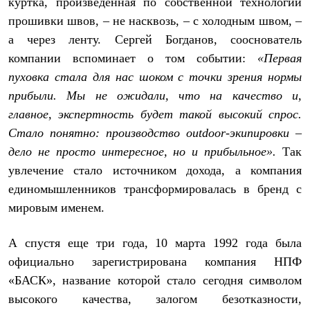
куртка, произведенная по собственной технологии
Брюки
Софтшелл одежда
прошивки швов, – не насквозь, – с холодным швом, –
Куртки
а через ленту. Сергей Богданов, сооснователь
Флисовая одежда
Куртки
компании вспоминает о том событии:
«Первая
Брюки
пуховка стала для нас шоком с точки зрения нормы
Жилеты
прибыли. Мы не ожидали, что на качество и,
Комбинезоны
Термобелье
главное, экспертность будет такой высокий спрос.
Комплект термобелья
Стало понятно: производство
outdoor
-экипировки –
Снаряжение
Палатки и тенты
дело не просто интересное, но и прибыльное».
Так
Палатки
увлечение стало источником дохода, а компания
Тенты
Аксессуары для палаток
единомышленников трансформировалась в бренд с
Рюкзаки
мировым именем.
Экспедиционные
Легкоходные
Альпинистские
А спустя еще три года, 10 марта 1992 года была
Городские
официально зарегистрирована компания НПФ
Аксессуары для рюкзаков
«БАСК», название которой стало сегодня символом
Спальные мешки
Пуховые
высокого качества, залогом безотказности,
Комбинированные