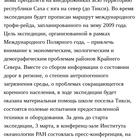
зимы преодолеть на внедорожниках всю территорию
Термобелье
республики Саха с юга на север (до Тикси). Во время
Теплое термобелье
Среднее термобелье
экспедиции будет прописан маршрут международного
Легкое термобелье
трофи-рейда, запланированного на зиму 2009 года.
Лёгкая одежда
Футболки
Цель экспедиции, организованной в рамках
Рубашки
Международного Полярного года, – привлечь
Толстовки
Брюки
внимание к экономическим, экологическим и
Шорты
демографическим проблемам районов Крайнего
Женская одежда
Севера. Вместе со сбором информации о состоянии
Утепленная пухом
Куртки
дорог в регионе, о степени антропогенного
Брюки
загрязнения среды, о проблемах сокращающегося
Жилеты
Утепленная синтетикой
коренного населения, в ходе экспедиции будет
Куртки
оказана материальная помощь школе поселка Тикси,
Брюки
Штормовая одежда
состоятся полевые испытания предоставленной
Куртки
техники и оборудования. За день до старта
Софтшелл одежда
экспедиции, 3 марта, в конференц-зале Института
Куртки
Брюки
океанологии РАН состоялась пресс-конференция, на
Лёгкая одежда