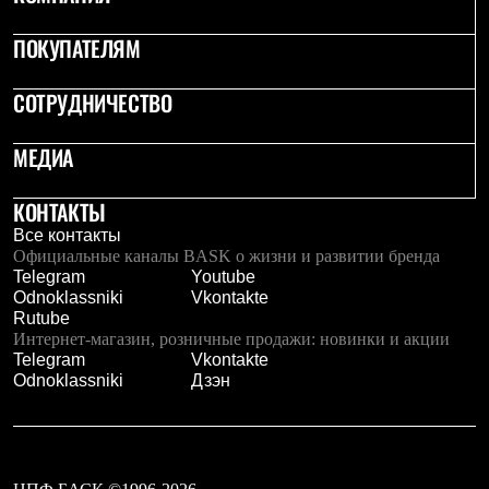
Брюки
Софтшелл одежда
ПОКУПАТЕЛЯМ
Куртки
Флисовая одежда
Куртки
СОТРУДНИЧЕСТВО
Брюки
Жилеты
Комбинезоны
МЕДИА
Термобелье
Комплект термобелья
КОНТАКТЫ
Снаряжение
Палатки и тенты
Все контакты
Палатки
Официальные каналы BASK о жизни и развитии бренда
Тенты
Telegram
Youtube
Аксессуары для палаток
Odnoklassniki
Vkontakte
Рюкзаки
Rutube
Экспедиционные
Интернет-магазин, розничные продажи: новинки и акции
Легкоходные
Telegram
Vkontakte
Альпинистские
Odnoklassniki
Дзэн
Городские
Аксессуары для рюкзаков
Спальные мешки
Пуховые
Комбинированные