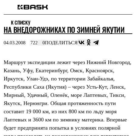
Каталог
К СПИСКУ
Интернет-магазин
НА ВНЕДОРОЖНИКАХ ПО ЗИМНЕЙ ЯКУТИИ
Мужская одежда
Утепленная пухом
Куртки
04.03.2008
722
0
ПОДЕЛИТЬСЯ
Брюки
Жилеты
Комбинезоны
Маршрут экспедиции лежит через Нижний Новгород,
Утепленная синтетикой
Куртки
Казань, Уфу, Екатеринбург, Омск, Красноярск,
Брюки
Иркутск, Улан-Удэ, по территории Забайкалья,
Штормовая одежда
Куртки
Республики Саха (Якутия) – через Усть-Кут, Ленск,
Брюки
Мирный, Удачный, Оленёк, море Лаптевых, Тикси,
Софтшелл одежда
Якутск, Нерюнгри. Общая протяженность пути
Куртки
Брюки
составит 19 000 км, из них 800 км по льду моря
Флисовая одежда
Лаптевых и 3600 км по зимнику материка. Впервые
Куртки
Брюки
будет предпринята попытка в условиях полярной
Жилеты