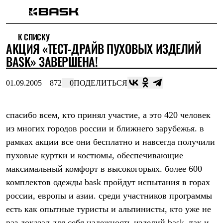
Каталог
К СПИСКУ
Интернет-магазин
АКЦИЯ «ТЕСТ-ДРАЙВ ПУХОВЫХ ИЗДЕЛИЙ
Мужская одежда
Утепленная пухом
BASK» ЗАВЕРШЕНА!
Куртки
Брюки
01.09.2005
872
0
ПОДЕЛИТЬСЯ
Жилеты
Комбинезоны
Утепленная синтетикой
Куртки
спасибо всем, кто принял участие, а это 420 человек
Брюки
из многих городов россии и ближнего зарубежья. в
Штормовая одежда
рамках акции все они бесплатно и навсегда получили
Куртки
Брюки
пуховые куртки и костюмы, обеспечивающие
Софтшелл одежда
максимальный комфорт в высокогорьях. более 600
Куртки
Брюки
комплектов одежды bask пройдут испытания в горах
Флисовая одежда
россии, европы и азии. среди участников программы
Куртки
Брюки
есть как опытные туристы и альпинисты, кто уже не
Жилеты
раз доказал для себя надежность изделий bask, так и