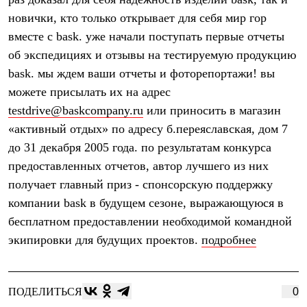
Термобелье
новички, кто только открывает для себя мир гор
Теплое термобелье
Среднее термобелье
вместе с bask. уже начали поступать первые отчеты
Легкое термобелье
об экспедициях и отзывы на тестируемую продукцию
Лёгкая одежда
Футболки
bask. мы ждем ваши отчеты и фоторепортажи! вы
Рубашки
можете присылать их на адрес
Толстовки
Брюки
testdrive@baskcompany.ru
или приносить в магазин
Шорты
«активный отдых» по адресу б.переяславская, дом 7
Женская одежда
до 31 декабря 2005 года. по результатам конкурса
Утепленная пухом
Куртки
предоставленных отчетов, автор лучшего из них
Брюки
получает главный приз - спонсорскую поддержку
Жилеты
Утепленная синтетикой
компании bask в будущем сезоне, выражающуюся в
Куртки
бесплатном предоставлении необходимой командной
Брюки
экипировки для будущих проектов.
подробнее
Штормовая одежда
Куртки
Софтшелл одежда
Куртки
ПОДЕЛИТЬСЯ
0
Брюки
Лёгкая одежда