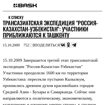
Каталог
К СПИСКУ
Интернет-магазин
ТРАНСАЗИАТСКАЯ ЭКСПЕДИЦИЯ "РОССИЯ-
Мужская одежда
Утепленная пухом
КАЗАХСТАН-УЗБЕКИСТАН": УЧАСТНИКИ
Куртки
ПРИБЛИЖАЮТСЯ К ТАШКЕНТУ
Брюки
Жилеты
Комбинезоны
15.10.2009
752
0
ПОДЕЛИТЬСЯ
Утепленная синтетикой
Куртки
Брюки
15.10.2009 Завершается третий этап трансазиатской
Штормовая одежда
экспедиции "Россия-Казахстан-Узбекистан"
Куртки
Брюки
Участники преодолели 1600 км по территории
Софтшелл одежда
Узбекистана: пересекли пустыню Кызылкум,
Куртки
Брюки
прониклись древним духом красивейших городов
Флисовая одежда
Средней Азии - Бухары и Самарканда. Cейчас они
Куртки
Брюки
направляются к политическому, экономическому,
Жилеты
культурному и научному центру страны, к столице