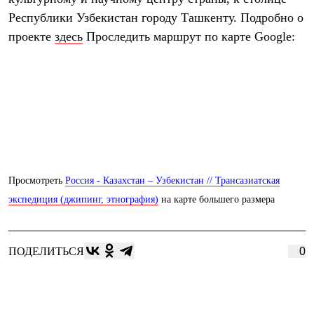
Термобелье
Республики Узбекистан городу Ташкенту. Подробно о
Теплое термобелье
Среднее термобелье
проекте
здесь
Проследить маршрут по карте Google:
Легкое термобелье
Лёгкая одежда
Футболки
Рубашки
Толстовки
Брюки
Шорты
Женская одежда
Утепленная пухом
Куртки
Брюки
Просмотреть
Россия - Казахстан – Узбекистан // Трансазиатская
Жилеты
экспедиция (джипинг, этнография)
на карте большего размера
Утепленная синтетикой
Куртки
Брюки
Штормовая одежда
ПОДЕЛИТЬСЯ
0
Куртки
Софтшелл одежда
Куртки
Брюки
Лёгкая одежда