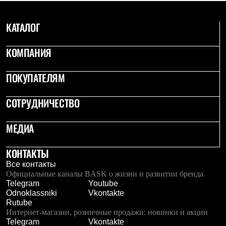
Рубашки
Футболки
КАТАЛОГ
Толстовки
Брюки
Термобелье
КОМПАНИЯ
Теплое термобелье
Среднее термобелье
ПОКУПАТЕЛЯМ
Легкое термобелье
Флисовая одежда
Куртки
СОТРУДНИЧЕСТВО
Брюки
Детская одежда
Утепленная пухом
МЕДИА
Комбинезоны
Куртки
КОНТАКТЫ
Брюки
Утепленная синтетикой
Все контакты
Комбинезоны
Официальные каналы BASK о жизни и развитии бренда
Куртки
Telegram
Youtube
Брюки
Odnoklassniki
Vkontakte
Лёгкая одежда
Rutube
Футболки
Интернет-магазин, розничные продажи: новинки и акции
Толстовки
Telegram
Vkontakte