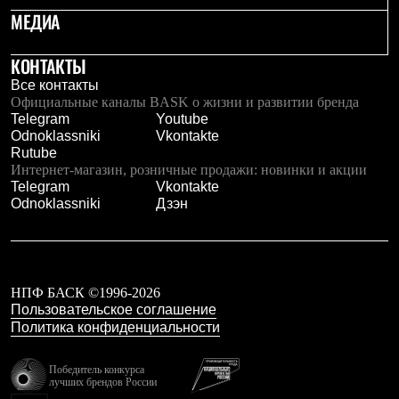
Рубашки
МЕДИА
Футболки
Толстовки
КОНТАКТЫ
Брюки
Термобелье
Все контакты
Теплое термобелье
Официальные каналы BASK о жизни и развитии бренда
Среднее термобелье
Telegram
Youtube
Легкое термобелье
Odnoklassniki
Vkontakte
Флисовая одежда
Rutube
Куртки
Интернет-магазин, розничные продажи: новинки и акции
Брюки
Telegram
Vkontakte
Детская одежда
Odnoklassniki
Дзэн
Утепленная пухом
Комбинезоны
Куртки
Брюки
Утепленная синтетикой
НПФ БАСК ©1996-2026
Комбинезоны
Пользовательское соглашение
Куртки
Политика конфиденциальности
Брюки
Лёгкая одежда
Футболки
Победитель конкурса
лучших брендов России
Толстовки