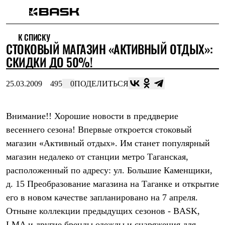
Каталог
К СПИСКУ
Интернет-магазин
СТОКОВЫЙ МАГАЗИН «АКТИВНЫЙ ОТДЫХ»:
Мужская одежда
Утепленная пухом
СКИДКИ ДО 50%!
Куртки
Брюки
25.03.2009
495
0
ПОДЕЛИТЬСЯ
Жилеты
Комбинезоны
Утепленная синтетикой
Куртки
Внимание!! Хорошие новости в преддверие
Брюки
весеннего сезона! Впервые откроется стоковый
Штормовая одежда
магазин «Активный отдых». Им станет популярный
Куртки
Брюки
магазин недалеко от станции метро Таганская,
Софтшелл одежда
расположенный по адресу: ул. Большие Каменщики,
Куртки
Брюки
д. 15 Преобразование магазина на Таганке и открытие
Флисовая одежда
его в новом качестве запланировано на 7 апреля.
Куртки
Брюки
Отныне коллекции предыдущих сезонов - BASK,
Жилеты
LMA и другие бренды одежды и снаряжения для