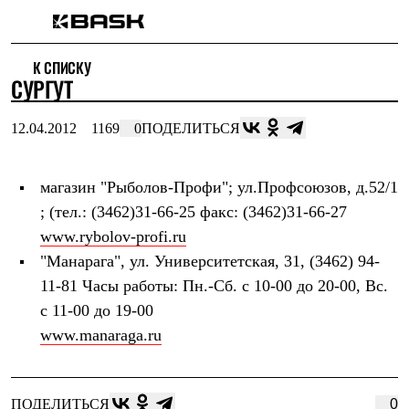
Каталог
К СПИСКУ
Интернет-магазин
СУРГУТ
Мужская одежда
Утепленная пухом
Куртки
12.04.2012
1169
0
ПОДЕЛИТЬСЯ
Брюки
Жилеты
Комбинезоны
магазин "Рыболов-Профи"
; ул.Профсоюзов, д.52/1
Утепленная синтетикой
Куртки
; (тел.: (3462)31-66-25 факс: (3462)31-66-27
Брюки
www.rybolov-profi.ru
Штормовая одежда
Куртки
"Манарага"
, ул. Университетская, 31, (3462) 94-
Брюки
11-81 Часы работы: Пн.-Сб. с 10-00 до 20-00, Вс.
Софтшелл одежда
с 11-00 до 19-00
Куртки
Брюки
www.manaraga.ru
Флисовая одежда
Куртки
Брюки
Жилеты
ПОДЕЛИТЬСЯ
0