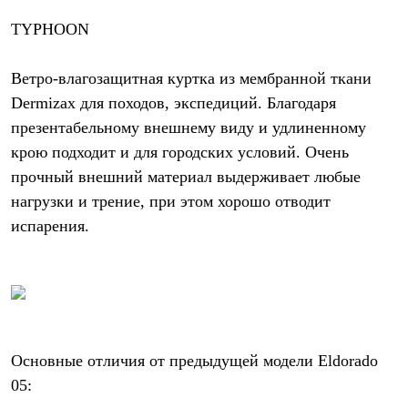
С синтетическим утеплителем
TYPHOON
Аксессуары для спальников
Сумки и баулы
Баулы
Ветро-влагозащитная куртка из мембранной ткани
Кошельки
Сумки
Dermizax для походов, экспедиций. Благодаря
Гермомешки
презентабельному внешнему виду и удлиненному
Полезные аксессуары
Книги
крою подходит и для городских условий. Очень
Еда
прочный внешний материал выдерживает любые
Коврики
нагрузки и трение, при этом хорошо отводит
Обувь
Женская обувь
испарения.
Сапоги
Ботинки
Мужская обувь
Ботинки
Кроссовки
Сапоги
Гамаши и бахилы
Гамаши
Основные отличия от предыдущей модели Eldorado
Бахилы
05:
Тапочки и чуни