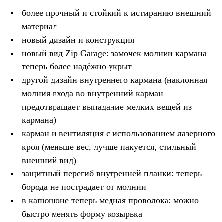
Тапочки
Чуни
более прочный и стойкий к истиранию внешний
Уход за обувью
материал
Аксессуары
Головные уборы
новый дизайн и конструкция
Шапки
новый вид Zip Garage: замочек молнии кармана
Балаклавы и маски
теперь более надёжно укрыт
Кепки и бейсболки
Повязки
другой дизайн внутреннего кармана (наклонная
Шарфы
молния входа во внутренний карман
Панамы
Перчатки и рукавицы
предотвращает выпадание мелких вещей из
Перчатки
кармана)
Рукавицы
Носки
карман и вентиляция с использованием лазерного
Полезные аксессуары
кроя (меньше вес, лучше пакуется, стильный
Брелки
внешний вид)
Ремни
Шевроны
защитный перегиб внутренней планки: теперь
Опушки
борода не пострадает от молнии
Термоковрики
Уход за одеждой
в капюшоне теперь медная проволока: можно
В Арктику
быстро менять форму козырька
Коллекции