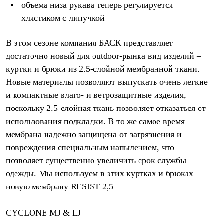
объема низа рукава теперь регулируется
PEAK
ЗА ПОЛЯРНЫМ КРУГОМ
хлястиком с липучкой
TREK
BASK kids
CITY
В этом сезоне компания БАСК представляет
BASK juno
достаточно новый для outdoor-рынка вид изделий –
ИДЁМ В ПОХОД
куртки и брюки из 2.5-слойной мембранной ткани.
Дневник капитана
Каталог дилеров
Новые материалы позволяют выпускать очень легкие
Компания
и компактные влаго- и ветрозащитные изделия,
Баск сегодня
История
поскольку 2.5-слойная ткань позволяет отказаться от
Отцы основатели
использования подкладки. В то же самое время
Производство
Баск в вашем городе
мембрана надежно защищена от загрязнения и
Контроль качества
повреждения специальным напылением, что
Технологии
позволяет существенно увеличить срок службы
Команда Баск
Сотрудничество
одежды. Мы используем в этих куртках и брюках
Дилерам
новую мембрану RESIST 2,5
Стать дилером
Корпоративным клиентам
Услуги
CYCLONE MJ & LJ
Медиа