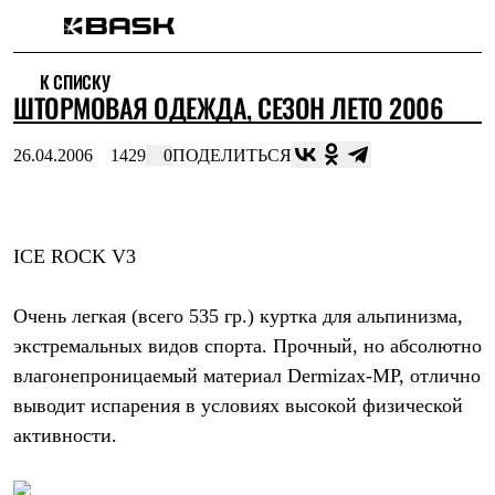
Каталог
К СПИСКУ
Интернет-магазин
ШТОРМОВАЯ ОДЕЖДА, СЕЗОН ЛЕТО 2006
Мужская одежда
Утепленная пухом
Куртки
26.04.2006
1429
0
ПОДЕЛИТЬСЯ
Брюки
Жилеты
Комбинезоны
Утепленная синтетикой
Куртки
ICE ROCK V3
Брюки
Штормовая одежда
Куртки
Очень легкая (всего 535 гр.) куртка для альпинизма,
Брюки
экстремальных видов спорта. Прочный, но абсолютно
Софтшелл одежда
влагонепроницаемый материал Dermizax-MP, отлично
Куртки
Брюки
выводит испарения в условиях высокой физической
Флисовая одежда
активности.
Куртки
Брюки
Жилеты