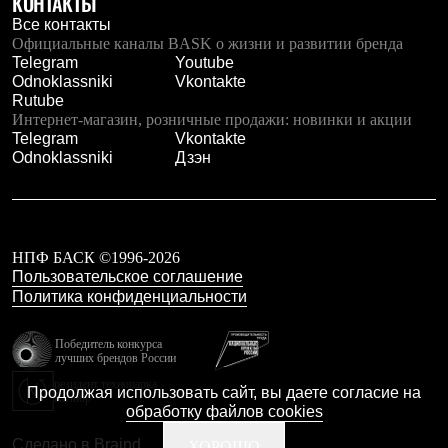
КОНТАКТЫ
Все контакты
Официальные каналы BASK о жизни и развитии бренда
Telegram
Youtube
Odnoklassniki
Vkontakte
Rutube
Интернет-магазин, розничные продажи: новинки и акции
Telegram
Vkontakte
Odnoklassniki
Дзэн
НПФ БАСК ©1996-2026
Пользовательское соглашение
Политика конфиденциальности
Победитель конкурса
лучших брендов России
резидент технопарка
Продолжая использовать сайт, вы даете согласие на
Калибр
обработку файлов cookies
Сделано в Braind
ХОРОШО