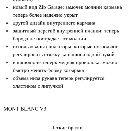
Рубашки
новый вид Zip Garage: замочек молнии кармана
Футболки
теперь более надёжно укрыт
Толстовки
Брюки
другой дизайн внутреннего кармана
Термобелье
защитный перегиб внутренней планки: теперь
Теплое термобелье
Среднее термобелье
борода не пострадает от молнии
Легкое термобелье
использованы фиксаторы, которые позволяют
Флисовая одежда
регулировать стяжку капюшона одной рукой
Куртки
Брюки
в капюшоне теперь медная проволока: можно
Детская одежда
быстро менять форму козырька
Утепленная пухом
Комбинезоны
объема низа рукава теперь регулируется
Куртки
хлястиком с липучкой
Брюки
Утепленная синтетикой
Комбинезоны
Куртки
MONT BLANC V3
Брюки
Лёгкая одежда
Футболки
Толстовки
Легкие брюки-