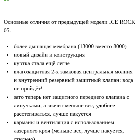
Термобелье
Теплое термобелье
Среднее термобелье
Легкое термобелье
Основные отличия от предыдущей модели ICE ROCK
Лёгкая одежда
05:
Футболки
Рубашки
Толстовки
более дышащая мембрана (13000 вместо 8000)
Брюки
новый дизайн и конструкция
Шорты
Женская одежда
куртка стала ещё легче
Утепленная пухом
влагозащитная 2-х замковая центральная молния
Куртки
Брюки
и внутренний резервный защитный клапан: вода
Жилеты
не пройдёт!
Утепленная синтетикой
зато теперь нет защитного переднего клапана с
Куртки
Брюки
липучками, а значит меньше вес, удобнее
Штормовая одежда
расстегиваться, лучше пакуется
Куртки
Софтшелл одежда
карманы и вентиляция с использованием
Куртки
лазерного кроя (меньше вес, лучше пакуется,
Брюки
стильно)
Лёгкая одежда