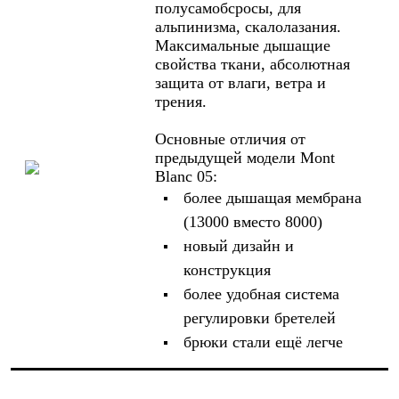
Брюки
полусамобсросы, для
Софтшелл одежда
альпинизма, скалолазания.
Куртки
Максимальные дышащие
Флисовая одежда
свойства ткани, абсолютная
Куртки
защита от влаги, ветра и
Брюки
трения.
Жилеты
Комбинезоны
Основные отличия от
Термобелье
Комплект термобелья
предыдущей модели Mont
Снаряжение
Blanc 05:
Палатки и тенты
более дышащая мембрана
Палатки
(13000 вместо 8000)
Тенты
Аксессуары для палаток
новый дизайн и
Рюкзаки
конструкция
Экспедиционные
Легкоходные
более удобная система
Альпинистские
регулировки бретелей
Городские
брюки стали ещё легче
Аксессуары для рюкзаков
Спальные мешки
Пуховые
Комбинированные