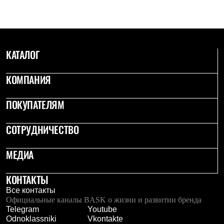
Рубашки
Футболки
Толстовки
Брюки
Термобелье
КАТАЛОГ
Теплое термобелье
Среднее термобелье
Легкое термобелье
КОМПАНИЯ
Флисовая одежда
Куртки
ПОКУПАТЕЛЯМ
Брюки
Детская одежда
Утепленная пухом
СОТРУДНИЧЕСТВО
Комбинезоны
Куртки
Брюки
МЕДИА
Утепленная синтетикой
Комбинезоны
КОНТАКТЫ
Куртки
Брюки
Все контакты
Лёгкая одежда
Официальные каналы BASK о жизни и развитии бренда
Футболки
Telegram
Youtube
Толстовки
Odnoklassniki
Vkontakte