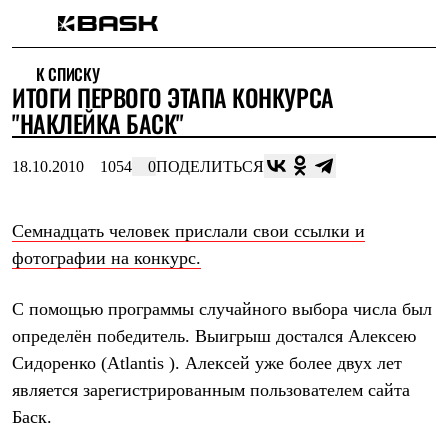
Каталог
К СПИСКУ
Интернет-магазин
ИТОГИ ПЕРВОГО ЭТАПА КОНКУРСА
Мужская одежда
Утепленная пухом
"НАКЛЕЙКА БАСК"
Куртки
Брюки
18.10.2010
1054
0
ПОДЕЛИТЬСЯ
Жилеты
Комбинезоны
Утепленная синтетикой
Куртки
Семнадцать человек прислали свои ссылки и
Брюки
фотографии на конкурс.
Штормовая одежда
Куртки
Брюки
С помощью программы случайного выбора числа был
Софтшелл одежда
определён победитель. Выигрыш достался Алексею
Куртки
Брюки
Сидоренко (
Atlantis ). Алексей уже более двух лет
Флисовая одежда
является зарегистрированным пользователем сайта
Куртки
Баск.
Брюки
Жилеты