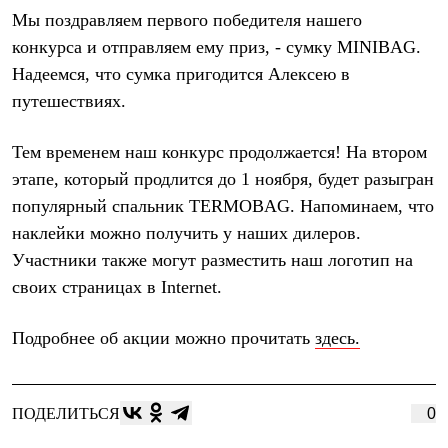
Термобелье
Мы поздравляем первого победителя нашего
Теплое термобелье
Среднее термобелье
конкурса и отправляем ему приз, - сумку
MINIBAG.
Легкое термобелье
Надеемся, что сумка пригодится Алексею в
Лёгкая одежда
путешествиях.
Футболки
Рубашки
Толстовки
Тем временем наш конкурс продолжается! На втором
Брюки
этапе, который продлится до 1 ноября, будет разыгран
Шорты
Женская одежда
популярный спальник
TERMOBAG. Напоминаем, что
Утепленная пухом
наклейки можно получить у наших дилеров.
Куртки
Брюки
Участники также могут разместить наш логотип на
Жилеты
своих страницах в Internet.
Утепленная синтетикой
Куртки
Брюки
Подробнее об акции можно прочитать
здесь.
Штормовая одежда
Куртки
Софтшелл одежда
Куртки
ПОДЕЛИТЬСЯ
0
Брюки
Лёгкая одежда