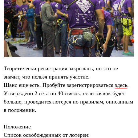
Термобелье
Теплое термобелье
Среднее термобелье
Легкое термобелье
Лёгкая одежда
Футболки
Рубашки
Толстовки
Брюки
Шорты
Женская одежда
Утепленная пухом
Теоретически регистрация закрылась, но это не
Куртки
значит, что нельзя принять участие.
Брюки
Жилеты
Шанс еще есть. Пробуйте зарегистрироваться
здесь
.
Утепленная синтетикой
Утверждено 2 сета по 40 связок, если заявок будет
Куртки
больше, проводится лотерея по правилам, описанным
Брюки
Штормовая одежда
в положении.
Куртки
Софтшелл одежда
Куртки
Положение
Брюки
Список освобожденных от лотереи:
Лёгкая одежда