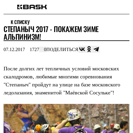
Каталог
К СПИСКУ
Интернет-магазин
СТЕПАНЫЧ 2017 - ПОКАЖЕМ ЗИМЕ
Мужская одежда
Утепленная пухом
АЛЬПИНИЗМ!
Куртки
Брюки
07.12.2017
1727
0
ПОДЕЛИТЬСЯ
Жилеты
Комбинезоны
Утепленная синтетикой
Куртки
После долгих лет тепличных условий московских
Брюки
скалодромов, любимые многими соревнования
Штормовая одежда
"Степаныч" пройдут на улице на базе московского
Куртки
Брюки
ледолазания, знаменитой "Маёвской Сосульке"!
Софтшелл одежда
Куртки
Брюки
Флисовая одежда
Куртки
Брюки
Жилеты