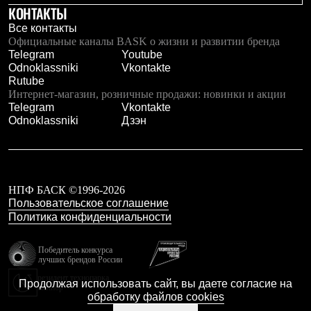
Тапочки
КОНТАКТЫ
Чуни
Уход за обувью
Все контакты
Аксессуары
Официальные каналы BASK о жизни и развитии бренда
Головные уборы
Telegram
Youtube
Шапки
Odnoklassniki
Vkontakte
Балаклавы и маски
Rutube
Кепки и бейсболки
Интернет-магазин, розничные продажи: новинки и акции
Повязки
Telegram
Vkontakte
Шарфы
Odnoklassniki
Дзэн
Панамы
Перчатки и рукавицы
Перчатки
Рукавицы
Носки
НПФ БАСК ©1996-2026
Полезные аксессуары
Пользовательское соглашение
Брелки
Политика конфиденциальности
Ремни
Шевроны
Победитель конкурса
Опушки
лучших брендов России
Термоковрики
Уход за одеждой
резидент технопарка
Продолжая использовать сайт, вы даете согласие на
Калибр
В Арктику
обработку файлов cookies
Коллекции