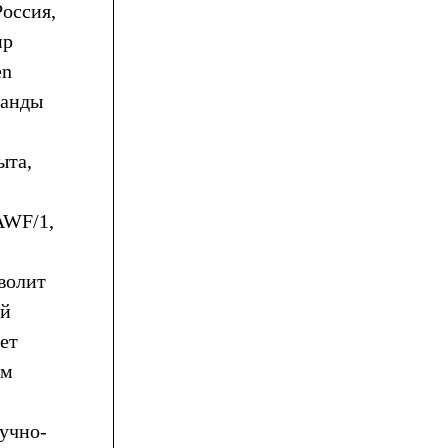
Россия,
ир
en
манды
ыта,
AWF/1,
волит
ый
ет
ым
учно-