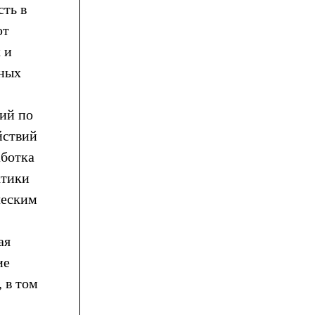
сть в
ют
 и
чных
ий по
йствий
аботка
ктики
ческим
ая
ие
 в том