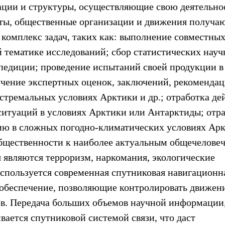
ации и структуры, осуществляющие свою деятельно
ты, общественные организации и движения получа
омплекс задач, таких как: выполнение совместных
 тематике исследований; сбор статистических нау
педиции; проведение испытаний своей продукции в
учение экспертных оценок, заключений, рекомендац
кстремальных условиях Арктики и др.; отработка де
ситуаций в условиях Арктики или Антарктиды; отр
ию в сложных погодно-климатических условиях Ар
бщественности к наиболее актуальным общечелове
 являются терроризм, наркомания, экологические
используется современная спутниковая навигационн
 обеспечение, позволяющие контролировать движен
в. Передача больших объемов научной информации,
вается спутниковой системой связи, что даст