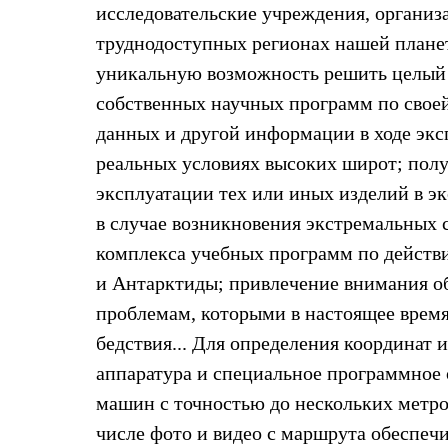
Брюки
исследовательские учреждения, организ
Лёгкая одежда
Рубашки
труднодоступных регионах нашей плане
Футболки
уникальную возможность решить целый к
Толстовки
Брюки
собственных научных программ по своей
Термобелье
данных и другой информации в ходе экс
Теплое термобелье
Среднее термобелье
реальных условиях высоких широт; пол
Легкое термобелье
эксплуатации тех или иных изделий в э
Флисовая одежда
Куртки
в случае возникновения экстремальных 
Брюки
Детская одежда
комплекса учебных программ по действ
Утепленная пухом
и Антарктиды; привлечение внимания о
Комбинезоны
Куртки
проблемам, которыми в настоящее время
Брюки
бедствия... Для определения координат 
Утепленная синтетикой
Комбинезоны
аппаратура и специальное программное
Куртки
Брюки
машин с точностью до нескольких метро
Лёгкая одежда
числе фото и видео с маршрута обеспечи
Футболки