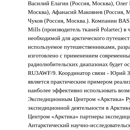
Василий Елагин (Россия, Москва), Олег
Жилеты
Термобелье
Москва), Афанасий Маковнев (Россия, М
Теплое термобелье
Чуков (Россия, Москва.). Компании BASK
Среднее термобелье
Легкое термобелье
Mills (производитель тканей Polartec) 
Лёгкая одежда
Футболки
необходимой для арктического путешест
Рубашки
используемое путешественниками, разра
Толстовки
Брюки
изготовлено с применением современных
Шорты
радиолюбительских диапазонах будет о
Женская одежда
Утепленная пухом
RU3AWF/9. Координатор связи - Юрий 
Куртки
Брюки
является практическим примером реализ
Жилеты
наиболее эффективно использовать воз
Утепленная синтетикой
Куртки
Экспедиционным Центром «Арктика» Русс
Брюки
экспедиционной деятельности в Арктик
Штормовая одежда
Куртки
Центром «Арктика» партнеры экспедици
Софтшелл одежда
Антарктический научно-исследовательск
Куртки