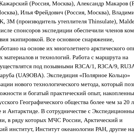
 Кажарский (Россия, Москва), Александр Макаров (
осква), Илья Фрейдович (Россия, Москва), Владим
, 3M (производитель утеплителя Thinsulate), Mald
в числе спонсоров экспедиции обеспечили членов ко
вия экипировкой. Все основное снаряжение,
ботано на основе их многолетнего арктического оп
 материалов и технологий. Работа с маршрута на
существлятся под позывными R3CA/1, R3CA/9, RU3
Заруба (UA9OBA). Экспедиция «Полярное Кольцо»
ации нового технологического метода, который поз
можности и богатый практический опыт, накопленн
кого Географического общества более чем за 20 л
е и Антарктиде. В сотрудничестве с Экспедиционн
и, в ряду которых МЧС России, Арктический и
ий институт, Институт океанологии РАН, другие на