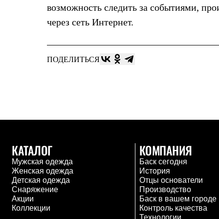
Толстовки
возможность следить за событиями, пр
Брюки
через сеть Интернет.
Софтшелл одежда
Куртки
Флисовая одежда
Куртки
ПОДЕЛИТЬСЯ
Брюки
Жилеты
Комбинезоны
Термобелье
Комплект термобелья
Снаряжение
Палатки и тенты
Палатки
Тенты
Аксессуары для палаток
КАТАЛОГ
КОМПАНИЯ
Рюкзаки
Мужская одежда
Баск сегодня
Экспедиционные
Женская одежда
История
Легкоходные
Детская одежда
Отцы основатели
Альпинистские
Снаряжение
Производство
Городские
Акции
Баск в вашем городе
Аксессуары для рюкзаков
Коллекции
Контроль качества
Спальные мешки
Технологии
Пуховые