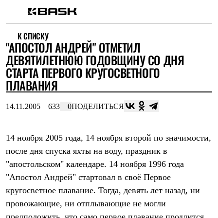
Каталог
К СПИСКУ
Интернет-магазин
"АПОСТОЛ АНДРЕЙ" ОТМЕТИЛ
Мужская одежда
Утепленная пухом
ДЕВЯТИЛЕТНЮЮ ГОДОВЩИНУ СО ДНЯ
Куртки
СТАРТА ПЕРВОГО КРУГОСВЕТНОГО
Брюки
ПЛАВАНИЯ
Жилеты
Комбинезоны
Утепленная синтетикой
14.11.2005
633
0
ПОДЕЛИТЬСЯ
Куртки
Брюки
Штормовая одежда
14 ноября 2005 года, 14 ноября второй по значимости,
Куртки
Брюки
после дня спуска яхты на воду, праздник в
Софтшелл одежда
"апостольском" календаре. 14 ноября 1996 года
Куртки
Брюки
"Апостол Андрей" стартовал в своё Первое
Флисовая одежда
кругосветное плавание. Тогда, девять лет назад, ни
Куртки
провожающие, ни отплывающие не могли
Брюки
Жилеты
предположить, что само первое плавание продлится