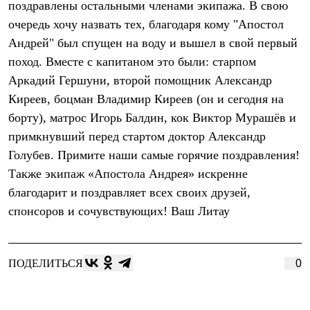
поздравлены остальными членами экипажа. В свою
Рубашки
очередь хочу назвать тех, благодаря кому "Апостол
Футболки
Толстовки
Андрей" был спущен на воду и вышел в свой первый
Брюки
поход. Вместе с капитаном это были: старпом
Термобелье
Теплое термобелье
Аркадий Гершуни, второй помощник Александр
Среднее термобелье
Киреев, боцман Владимир Киреев (он и сегодня на
Легкое термобелье
Флисовая одежда
борту), матрос Игорь Балдин, кок Виктор Мурашёв и
Куртки
примкнувший перед стартом доктор Александр
Брюки
Голубев. Примите наши самые горячие поздравления!
Детская одежда
Утепленная пухом
Также экипаж «Апостола Андрея» искренне
Комбинезоны
благодарит и поздравляет всех своих друзей,
Куртки
Брюки
спонсоров и сочувствующих! Ваш Литау
Утепленная синтетикой
Комбинезоны
Куртки
Брюки
ПОДЕЛИТЬСЯ
0
Лёгкая одежда
Футболки
Толстовки