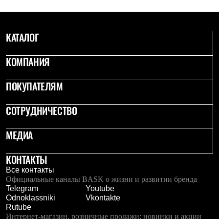
Брюки
Софтшелл одежда
Куртки
Флисовая одежда
КАТАЛОГ
Куртки
Брюки
Жилеты
КОМПАНИЯ
Комбинезоны
Термобелье
ПОКУПАТЕЛЯМ
Комплект термобелья
Снаряжение
Палатки и тенты
СОТРУДНИЧЕСТВО
Палатки
Тенты
МЕДИА
Аксессуары для палаток
Рюкзаки
Экспедиционные
КОНТАКТЫ
Легкоходные
Альпинистские
Все контакты
Городские
Официальные каналы BASK о жизни и развитии бренда
Аксессуары для рюкзаков
Telegram
Youtube
Спальные мешки
Odnoklassniki
Vkontakte
Пуховые
Rutube
Комбинированные
Интернет-магазин, розничные продажи: новинки и акции