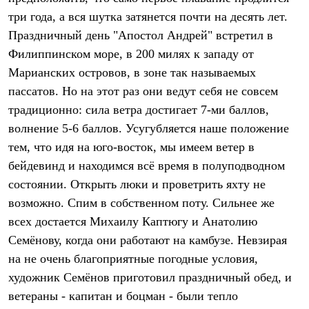
Термобелье
три года, а вся шутка затянется почти на десять лет.
Теплое термобелье
Среднее термобелье
Праздничный день "Апостол Андрей" встретил в
Легкое термобелье
Филиппинском море, в 200 милях к западу от
Лёгкая одежда
Футболки
Марианских островов, в зоне так называемых
Рубашки
пассатов. Но на этот раз они ведут себя не совсем
Толстовки
традиционно: сила ветра достигает 7-ми баллов,
Брюки
Шорты
волнение 5-6 баллов. Усугубляется наше положение
Женская одежда
тем, что идя на юго-восток, мы имеем ветер в
Утепленная пухом
Куртки
бейдевинд и находимся всё время в полуподводном
Брюки
состоянии. Открыть люки и проветрить яхту не
Жилеты
Утепленная синтетикой
возможно. Спим в собственном поту. Сильнее же
Куртки
всех достается Михаилу Каптюгу и Анатолию
Брюки
Семёнову, когда они работают на камбузе. Невзирая
Штормовая одежда
Куртки
на не очень благоприятные погодные условия,
Софтшелл одежда
художник Семёнов приготовил праздничный обед, и
Куртки
Брюки
ветераны - капитан и боцман - были тепло
Лёгкая одежда