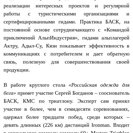
Термобелье
реализации интересных проектов и регулярной
Теплое термобелье
работы с туристическими организациями и
Среднее термобелье
Легкое термобелье
сертифицированными гидами. Практика БАСК, на
Лёгкая одежда
постоянной основе сотрудничающего с «Командой
Футболки
Рубашки
приключений АльпИндустрия», гидами альплагерей
Толстовки
Актру, Адыл-Су, Кязи показывает эффективность в
Брюки
Шорты
коммуникациях с потребителем и дает обратную
Женская одежда
связь, полезную для совершенствования своей
Утепленная пухом
продукции.
Куртки
Брюки
Жилеты
В работе круглого стола
«Российская одежда для
Утепленная синтетикой
Куртки
бега»
примет участие Сергей Богданов – сооснователь
Брюки
БАСК, КМС по триатлону. Эксперт сам принял
Штормовая одежда
участие в более, чем в семидесяти соревнованиях,
Куртки
Софтшелл одежда
одержал более тридцати побед, среди которых –
Куртки
девять длинных (226 км) дистанций Ironman. Входит
Брюки
Лёгкая одежда