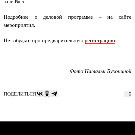
зале № 5.
Брюки
Софтшелл одежда
Куртки
Подробнее
о деловой
программе – на сайте
Флисовая одежда
Куртки
мероприятия.
Брюки
Жилеты
Не забудьте про предварительную
регистрацию
.
Комбинезоны
Термобелье
Комплект термобелья
Снаряжение
Палатки и тенты
Палатки
Фото Натальи Бухониной
Тенты
Аксессуары для палаток
Рюкзаки
Экспедиционные
ПОДЕЛИТЬСЯ
0
Легкоходные
Альпинистские
Городские
Аксессуары для рюкзаков
Спальные мешки
Пуховые
Комбинированные