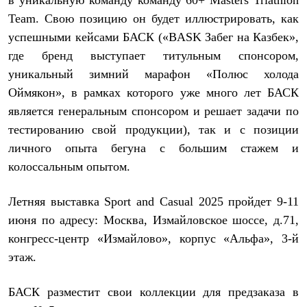
в уникальную команду команду 60+ Masters Triathlon
Рубашки
Team. Свою позицию он будет иллюстрировать, как
Футболки
успешными кейсами БАСК («
BASK
Забег на Казбек»,
Толстовки
Брюки
где бренд выступает титульным спонсором,
Термобелье
уникальный зимний марафон «Полюс холода
Теплое термобелье
Среднее термобелье
Оймякон», в рамках которого уже много лет БАСК
Легкое термобелье
является генеральным спонсором и решает задачи по
Флисовая одежда
Куртки
тестированию свой продукции), так и с позиции
Брюки
личного опыта бегуна с большим стажем и
Детская одежда
колоссальным опытом.
Утепленная пухом
Комбинезоны
Куртки
Летняя выставка
Sport
and
Casual
2025 пройдет 9-11
Брюки
Утепленная синтетикой
июня по адресу: Москва, Измайловское шоссе, д.71,
Комбинезоны
конгресс-центр «Измайлово», корпус «Альфа», 3-й
Куртки
этаж.
Брюки
Лёгкая одежда
Футболки
БАСК разместит свои коллекции для предзаказа в
Толстовки