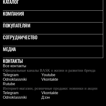
КАТАЛОГ
С синтетическим утеплителем
Аксессуары для спальников
Сумки и баулы
КОМПАНИЯ
Баулы
Кошельки
ПОКУПАТЕЛЯМ
Сумки
Гермомешки
Полезные аксессуары
СОТРУДНИЧЕСТВО
Книги
Еда
МЕДИА
Коврики
Обувь
Женская обувь
КОНТАКТЫ
Сапоги
Ботинки
Все контакты
Мужская обувь
Официальные каналы BASK о жизни и развитии бренда
Ботинки
Telegram
Youtube
Кроссовки
Odnoklassniki
Vkontakte
Сапоги
Rutube
Гамаши и бахилы
Интернет-магазин, розничные продажи: новинки и акции
Гамаши
Telegram
Vkontakte
Бахилы
Odnoklassniki
Дзэн
Тапочки и чуни