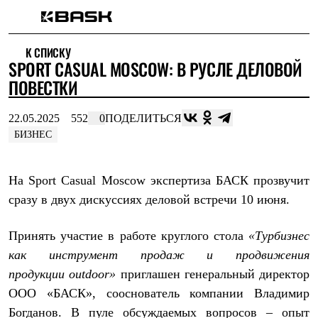
Каталог
К СПИСКУ
Интернет-магазин
SPORT CASUAL MOSCOW: В РУСЛЕ ДЕЛОВОЙ
Мужская одежда
Утепленная пухом
ПОВЕСТКИ
Куртки
Брюки
22.05.2025
552
0
ПОДЕЛИТЬСЯ
Жилеты
Комбинезоны
БИЗНЕС
Утепленная синтетикой
Куртки
Брюки
На Sport Casual Moscow экспертиза БАСК прозвучит
Штормовая одежда
сразу в двух дискуссиях деловой встречи 10 июня.
Куртки
Брюки
Софтшелл одежда
Принять участие в работе круглого стола
«Турбизнес
Куртки
как инструмент продаж и продвижения
Брюки
Флисовая одежда
продукции
outdoor
»
приглашен генеральный директор
Куртки
ООО «БАСК», сооснователь компании Владимир
Брюки
Жилеты
Богданов. В пуле обсуждаемых вопросов – опыт