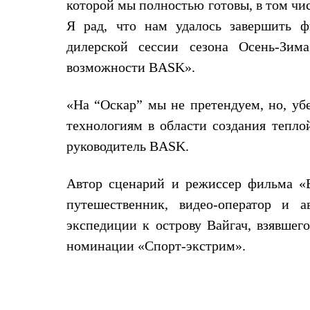
Брюки
которой мы полностью готовы, в том чи
Лёгкая одежда
Я рад, что нам удалось завершить 
Рубашки
Футболки
дилерской сессии сезона Осень-Зим
Толстовки
возможности
BASK
».
Брюки
Термобелье
Теплое термобелье
«На “Оскар” мы не претендуем, но, уб
Среднее термобелье
Легкое термобелье
технологиям в области создания теплой
Флисовая одежда
руководитель
BASK
.
Куртки
Брюки
Детская одежда
Автор сценарий и режиссер фильма «
Утепленная пухом
Комбинезоны
путешественник, видео-оператор и 
Куртки
экспедиции к острову Вайгач, взявшег
Брюки
Утепленная синтетикой
номинации «Спорт-экстрим».
Комбинезоны
Куртки
Брюки
Лёгкая одежда
Футболки