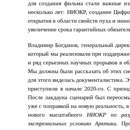
для создания фильма стали важные из
Жилеты
Термобелье
несколько лет: НИОКР, создание Цифро
Теплое термобелье
открытия в области свойств пуха и инн
Среднее термобелье
Легкое термобелье
увеличение срока гарантийных обязатель
Лёгкая одежда
Футболки
Рубашки
Владимир Богданов, генеральный дирек
Толстовки
который мы реализовали при поддержке
Брюки
Шорты
и ряд серьезных научных прорывов в о
Женская одежда
Утепленная пухом
Мы должны были рассказать об этих с
Куртки
для этого виделась документалистика. 
Брюки
Жилеты
приступили в начале 2020-го. С прих
Утепленная синтетикой
После лакдауна сценарий был переосмы
Куртки
Брюки
уже с поправкой на новую реальность, в
Штормовая одежда
Куртки
нового масштабного
НИОКР по разр
Софтшелл одежда
экстремальных условиях Арктики
. Пр
Куртки