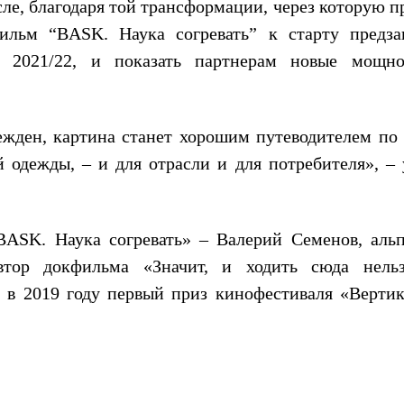
сле, благодаря той трансформации, через которую 
фильм “
BASK
. Наука согревать” к старту предза
а 2021/22, и показать партнерам новые мощн
ежден, картина станет хорошим путеводителем по
 одежды, – и для отрасли и для потребителя», – 
BASK
. Наука согревать» – Валерий Семенов, альп
автор докфильма «Значит, и ходить сюда нель
о в 2019 году первый приз кинофестиваля «Вертик