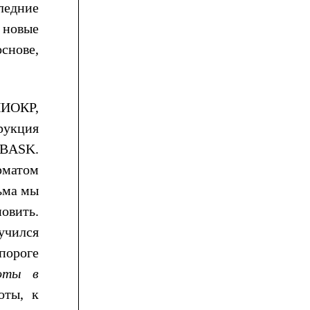
ледние
 новые
основе,
НИОКР,
рукция
BASK
.
рматом
ьма мы
овить.
учился
 пороге
оты в
оты, к