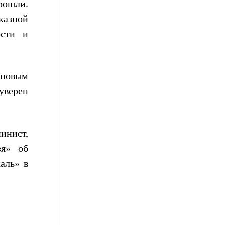
прошли.
казной
ости и
 новым
уверен
инист,
зя» об
аль» в