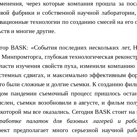
менения, через которые компания прошла за пос
вой фабрики и собственной научной лаборатории,
овационные технологии по созданию смесей на его 
ств и многие другие.
тор
BASK
: «События последних нескольких лет, 
 Минпромторга, глубокая технологическая реконст
бласти изучения свойств пуха, изменили компанию
истемных сдвигах, и максимально эффективным фо
Это были сложные и долгие съемки. К созданию фил
одом пандемии съемочный процесс пришлось остан
слен, съемки возобновили в августе, и фильм пол
 которой мы все оказались. Сегодня
BASK
стоит на
аботке палаток для базовых лагерей и раб
оект предполагает много серьезной научной раб