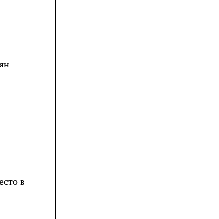
нян
есто в