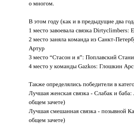
о многом.
Жилеты
Термобелье
Теплое термобелье
В этом году (как и в предыдущие два год
Среднее термобелье
Легкое термобелье
1 место завоевала связка Dirtyclimbers
Лёгкая одежда
Футболки
2 место заняла команда из Санкт-Петер
Рубашки
Артур
Толстовки
Брюки
3 место “Стасон и я”: Поплавский Стан
Шорты
4 место у команды Gazkos: Глошкин Ар
Женская одежда
Утепленная пухом
Куртки
Брюки
Также определялись победители в катего
Жилеты
Лучшая женская связка - Слабак и баба
Утепленная синтетикой
Куртки
общем зачете)
Брюки
Лучшая смешанная связка - позывной Ка
Штормовая одежда
Куртки
общем зачете)
Софтшелл одежда
Куртки