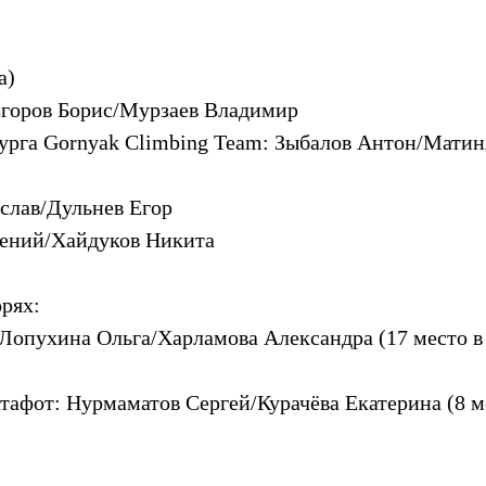
а)
: Егоров Борис/Мурзаев Владимир
бурга Gornyak Climbing Team: Зыбалов Антон/Мати
ислав/Дульнев Егор
сений/Хайдуков Никита
рях:
: Лопухина Ольга/Харламова Александра (17 место в
тафот: Нурмаматов Сергей/Курачёва Екатерина (8 м