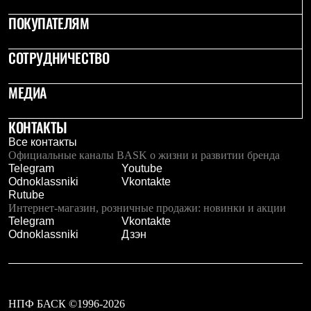
С синтетическим утеплителем
ПОКУПАТЕЛЯМ
Аксессуары для спальников
Сумки и баулы
Баулы
СОТРУДНИЧЕСТВО
Кошельки
Сумки
Гермомешки
МЕДИА
Полезные аксессуары
Книги
КОНТАКТЫ
Еда
Коврики
Все контакты
Обувь
Официальные каналы BASK о жизни и развитии бренда
Женская обувь
Telegram
Youtube
Сапоги
Odnoklassniki
Vkontakte
Ботинки
Rutube
Мужская обувь
Интернет-магазин, розничные продажи: новинки и акции
Ботинки
Telegram
Vkontakte
Кроссовки
Odnoklassniki
Дзэн
Сапоги
Гамаши и бахилы
Гамаши
Бахилы
Тапочки и чуни
НПФ БАСК ©1996-2026