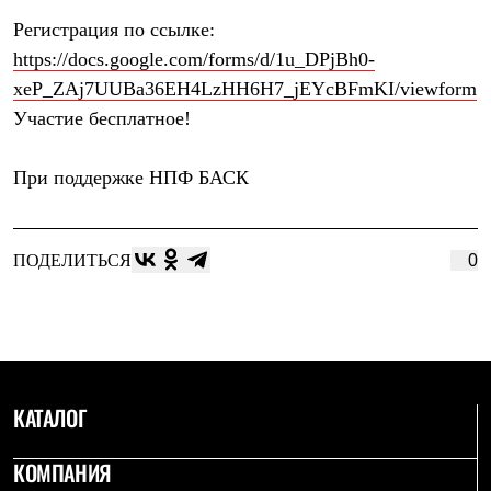
Брюки
Софтшелл одежда
Регистрация по ссылке:
Куртки
https://docs.google.com/forms/d/1u_DPjBh0-
Флисовая одежда
xeP_ZAj7UUBa36EH4LzHH6H7_jEYcBFmKI/viewform
Куртки
Брюки
Участие бесплатное!
Жилеты
Комбинезоны
Термобелье
При поддержке
НПФ БАСК
Комплект термобелья
Снаряжение
Палатки и тенты
Палатки
ПОДЕЛИТЬСЯ
0
Тенты
Аксессуары для палаток
Рюкзаки
Экспедиционные
Легкоходные
Альпинистские
Городские
КАТАЛОГ
Аксессуары для рюкзаков
Спальные мешки
Пуховые
КОМПАНИЯ
Комбинированные