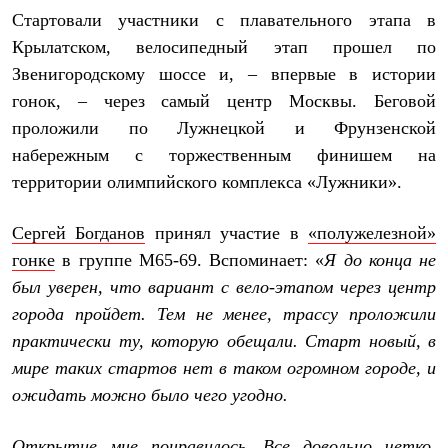
Термобелье
Стартовали участники с плавательного этапа в
Теплое термобелье
Среднее термобелье
Крылатском, велосипедный этап прошел по
Легкое термобелье
Звенигородскому шоссе и, – впервые в истории
Лёгкая одежда
гонок, – через самый центр Москвы. Беговой
Футболки
Рубашки
проложили по Лужнецкой и Фрунзенской
Толстовки
набережным с торжественным финишем на
Брюки
Шорты
территории олимпийского комплекса «Лужники».
Женская одежда
Утепленная пухом
Сергей Богданов
принял участие в
«полужелезной»
Куртки
Брюки
гонке
в группе М65-69. Вспоминает: «
Я до конца не
Жилеты
был уверен, что вариант с вело-этапом через центр
Утепленная синтетикой
Куртки
города пройдет. Тем не менее, трассу проложили
Брюки
практически ту, которую обещали. Старт новый, в
Штормовая одежда
мире таких стартов нет в таком огромном городе, и
Куртки
Софтшелл одежда
ожидать можно было чего угодно.
Куртки
Брюки
Лёгкая одежда
Открытие мне понравилось. Все довольно четко,