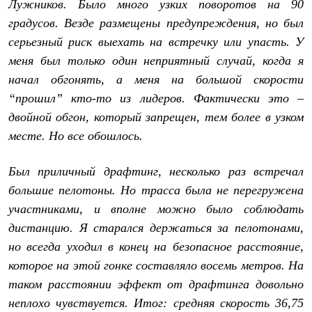
Брюки
Лужников. Было много узких поворотов на 90
Софтшелл одежда
градусов. Везде размещены предупреждения, но был
Куртки
серьезный риск выехать на встречку или упасть. У
Флисовая одежда
Куртки
меня был только один неприятный случай, когда я
Брюки
начал обгонять, а меня на большой скорости
Жилеты
Комбинезоны
“прошил” кто-то из лидеров. Фактически это –
Термобелье
двойной обгон, который запрещен, тем более в узком
Комплект термобелья
месте. Но все обошлось.
Снаряжение
Палатки и тенты
Палатки
Был приличный драфтинг, несколько раз встречал
Тенты
Аксессуары для палаток
большие пелотоны. Но трасса была не перегружена
Рюкзаки
участниками, и вполне можно было соблюдать
Экспедиционные
дистанцию. Я старался держаться за пелотонами,
Легкоходные
Альпинистские
но всегда уходил в конец на безопасное расстояние,
Городские
которое на этой гонке составляло восемь метров. На
Аксессуары для рюкзаков
Спальные мешки
таком расстоянии эффект от драфтинга довольно
Пуховые
неплохо чувствуется. Итог: средняя скорость 36,75
Комбинированные