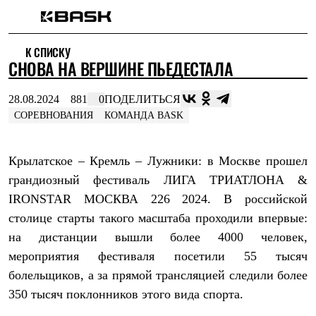
Каталог
К СПИСКУ
Интернет-магазин
СНОВА НА ВЕРШИНЕ ПЬЕДЕСТАЛА
Мужская одежда
Утепленная пухом
Куртки
28.08.2024
881
0
ПОДЕЛИТЬСЯ
Брюки
СОРЕВНОВАНИЯ
КОМАНДА BASK
Жилеты
Комбинезоны
Утепленная синтетикой
Крылатское – Кремль – Лужники: в Москве прошел
Куртки
Брюки
грандиозный фестиваль ЛИГА ТРИАТЛОНА &
Штормовая одежда
IRONSTAR МОСКВА 226 2024. В российской
Куртки
Брюки
столице старты такого масштаба проходили впервые:
Софтшелл одежда
на дистанции вышли более 4000 человек,
Куртки
Брюки
мероприятия фестиваля посетили 55 тысяч
Флисовая одежда
болельщиков, а за прямой трансляцией следили более
Куртки
350 тысяч поклонников этого вида спорта.
Брюки
Жилеты