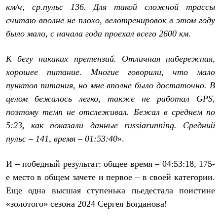
С синтетическим утеплителем
км/ч, ср.пульс 136. Для такой сложной трассы
Аксессуары для спальников
считаю вполне не плохо, велотренировок в этом году
Сумки и баулы
было мало, с начала года проехал всего 2600 км.
Баулы
Кошельки
Сумки
К бегу никаких претензий. Отличная набережная,
Гермомешки
хорошее питание. Многие говорили, что мало
Полезные аксессуары
Книги
пунктов питания, но мне вполне было достаточно. В
Еда
целом бежалось легко, также не работал GPS,
Коврики
Обувь
поэтому темп не отслеживал. Бежал в среднем по
Женская обувь
5:23, как показали данные russiarunning. Средний
Сапоги
Ботинки
пульс – 141, время – 01:53:40
».
Мужская обувь
Ботинки
И – победный
результат
: общее время – 04:53:18, 175-
Кроссовки
Сапоги
е место в общем зачете и первое – в своей категории.
Гамаши и бахилы
Еще одна высшая ступенька пьедестала поистине
Гамаши
Бахилы
«золотого» сезона 2024 Сергея Богданова!
Тапочки и чуни