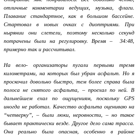
Рубашки
отличные комментарии ведущих, музыка, флаги.
Футболки
Плавание стандартное, как в большом бассейне.
Толстовки
Брюки
Стартовал в новых очках с диоптриями. При
Термобелье
нырянии они слетели, поэтому несколько секунд
Теплое термобелье
Среднее термобелье
потрачены были на регулировку. Время – 34:48,
Легкое термобелье
примерно так и рассчитывал.
Флисовая одежда
Куртки
Брюки
На вело- организаторы пугали первыми тремя
Детская одежда
километрами, на которых был убран асфальт. Но я
Утепленная пухом
Комбинезоны
проскочил довольно быстро, тем более справа была
Куртки
полоса не снятого асфальта, – проехал по ней. В
Брюки
дальнейшем ехал по ощущениям, поскольку GPS
Утепленная синтетикой
Комбинезоны
иногда не работал. Качество асфальта оцениваю на
Куртки
“четверку”, – были люки, неровности, – но такое
Брюки
Лёгкая одежда
бывает практически везде. Другое дело сама трасса.
Футболки
Она реально была опасная, особенно в районе
Толстовки