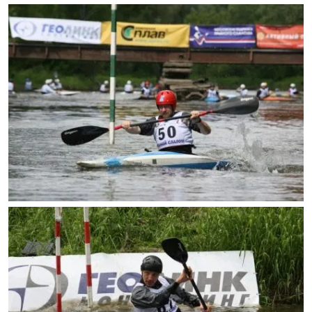
Брюки
Софтшелл одежда
Куртки
Флисовая одежда
Куртки
Брюки
Жилеты
Комбинезоны
Термобелье
Комплект термобелья
Снаряжение
Палатки и тенты
Палатки
Тенты
Аксессуары для палаток
Рюкзаки
Экспедиционные
Легкоходные
Альпинистские
Городские
Аксессуары для рюкзаков
Спальные мешки
Пуховые
Комбинированные