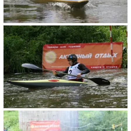
Термобелье
Теплое термобелье
Среднее термобелье
Легкое термобелье
Лёгкая одежда
Футболки
Рубашки
Толстовки
Брюки
Шорты
Женская одежда
Утепленная пухом
Куртки
Брюки
Жилеты
Утепленная синтетикой
Куртки
Брюки
Штормовая одежда
Куртки
Софтшелл одежда
Куртки
Брюки
Лёгкая одежда