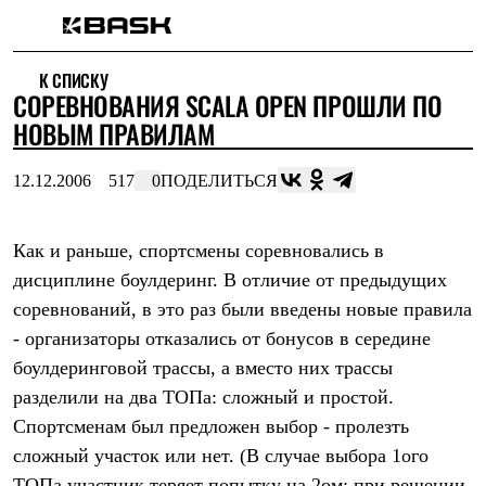
Каталог
К СПИСКУ
Интернет-магазин
СОРЕВНОВАНИЯ SCALA OPEN ПРОШЛИ ПО
Мужская одежда
Утепленная пухом
НОВЫМ ПРАВИЛАМ
Куртки
Брюки
12.12.2006
517
0
ПОДЕЛИТЬСЯ
Жилеты
Комбинезоны
Утепленная синтетикой
Куртки
Как и раньше, спортсмены соревновались в
Брюки
дисциплине боулдеринг. В отличие от предыдущих
Штормовая одежда
соревнований, в это раз были введены новые правила
Куртки
Брюки
- организаторы отказались от бонусов в середине
Софтшелл одежда
боулдеринговой трассы, а вместо них трассы
Куртки
Брюки
разделили на два ТОПа: сложный и простой.
Флисовая одежда
Спортсменам был предложен выбор - пролезть
Куртки
Брюки
сложный участок или нет. (В случае выбора 1ого
Жилеты
ТОПа участник теряет попытку на 2ом; при решении