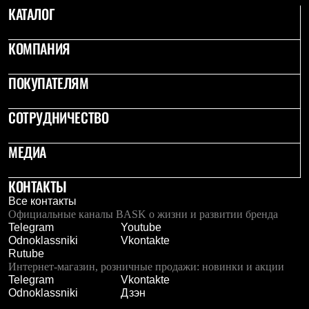
PEAK
КАТАЛОГ
ЗА ПОЛЯРНЫМ КРУГОМ
TREK
КОМПАНИЯ
BASK kids
CITY
BASK juno
ПОКУПАТЕЛЯМ
ИДЁМ В ПОХОД
Дневник капитана
Каталог дилеров
СОТРУДНИЧЕСТВО
Компания
Баск сегодня
МЕДИА
История
Отцы основатели
Производство
КОНТАКТЫ
Баск в вашем городе
Все контакты
Контроль качества
Официальные каналы BASK о жизни и развитии бренда
Технологии
Telegram
Youtube
Команда Баск
Odnoklassniki
Vkontakte
Сотрудничество
Rutube
Дилерам
Интернет-магазин, розничные продажи: новинки и акции
Стать дилером
Telegram
Vkontakte
Корпоративным клиентам
Odnoklassniki
Дзэн
Услуги
Медиа