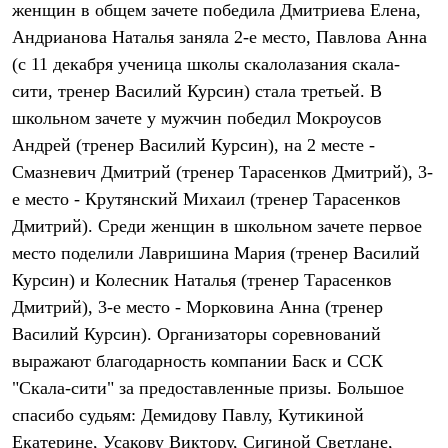
женщин в общем зачете победила Дмитриева Елена,
Рубашки
Футболки
Андрианова Наталья заняла 2-е место, Павлова Анна
Толстовки
(с 11 декабря ученица школы скалолазания скала-
Брюки
сити, тренер Василий Курсин) стала третьей. В
Термобелье
Теплое термобелье
школьном зачете у мужчин победил Мокроусов
Среднее термобелье
Андрей (тренер Василий Курсин), на 2 месте -
Легкое термобелье
Флисовая одежда
Смазневич Дмитрий (тренер Тарасенков Дмитрий), 3-
Куртки
е место - Крутянский Михаил (тренер Тарасенков
Брюки
Детская одежда
Дмитрий). Среди женщин в школьном зачете первое
Утепленная пухом
место поделили Лавришина Мария (тренер Василий
Комбинезоны
Курсин) и Колесник Наталья (тренер Тарасенков
Куртки
Брюки
Дмитрий), 3-е место - Морковина Анна (тренер
Утепленная синтетикой
Василий Курсин). Организаторы соревнований
Комбинезоны
Куртки
выражают благодарность компании Баск и ССК
Брюки
"Скала-сити" за предоставленные призы. Большое
Лёгкая одежда
спасибо судьям: Демидову Павлу, Кутикиной
Футболки
Толстовки
Екатерине, Усакову Виктору, Сигиной Светлане,