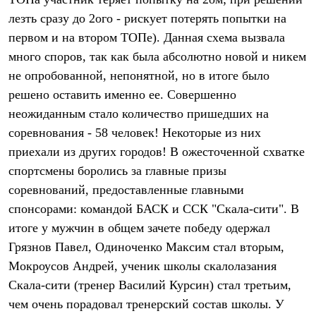
Термобелье
лезть сразу до 2ого - рискует потерять попытки на
Теплое термобелье
Среднее термобелье
первом и на втором ТОПе). Данная схема вызвала
Легкое термобелье
много споров, так как была абсолютно новой и никем
Лёгкая одежда
Футболки
не опробованной, непонятной, но в итоге было
Рубашки
решено оставить именно ее. Совершенно
Толстовки
Брюки
неожиданным стало количество пришедших на
Шорты
соревнования - 58 человек! Некоторые из них
Женская одежда
приехали из других городов! В ожесточенной схватке
Утепленная пухом
Куртки
спортсмены боролись за главные призы
Брюки
соревнований, предоставленные главными
Жилеты
Утепленная синтетикой
спонсорами: командой БАСК и ССК "Скала-сити". В
Куртки
итоге у мужчин в общем зачете победу одержал
Брюки
Грязнов Павел, Одиноченко Максим стал вторым,
Штормовая одежда
Куртки
Мокроусов Андрей, ученик школы скалолазания
Софтшелл одежда
Скала-сити (тренер Василий Курсин) стал третьим,
Куртки
Брюки
чем очень порадовал тренерский состав школы. У
Лёгкая одежда