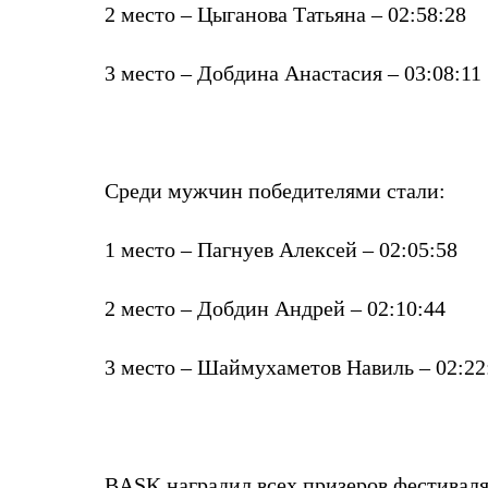
Брюки
2 место – Цыганова Татьяна – 02:58:28
Лёгкая одежда
Рубашки
Футболки
3 место – Добдина Анастасия – 03:08:11
Толстовки
Брюки
Термобелье
Теплое термобелье
Среднее термобелье
Легкое термобелье
Среди мужчин победителями стали:
Флисовая одежда
Куртки
1 место – Пагнуев Алексей – 02:05:58
Брюки
Детская одежда
Утепленная пухом
2 место – Добдин Андрей – 02:10:44
Комбинезоны
Куртки
Брюки
3 место – Шаймухаметов Навиль – 02:22
Утепленная синтетикой
Комбинезоны
Куртки
Брюки
Лёгкая одежда
Футболки
BASK
наградил всех призеров фестивал