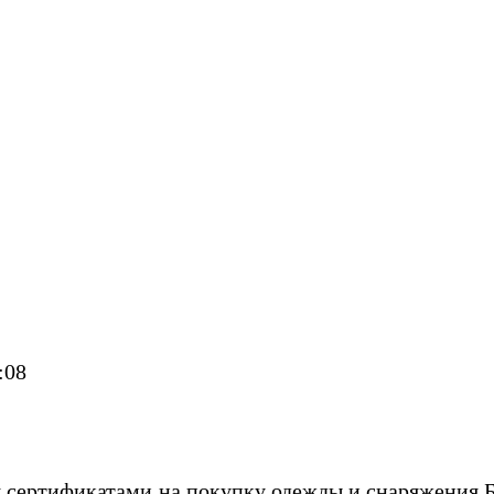
:08
я сертификатами на покупку одежды и снаряжения Б