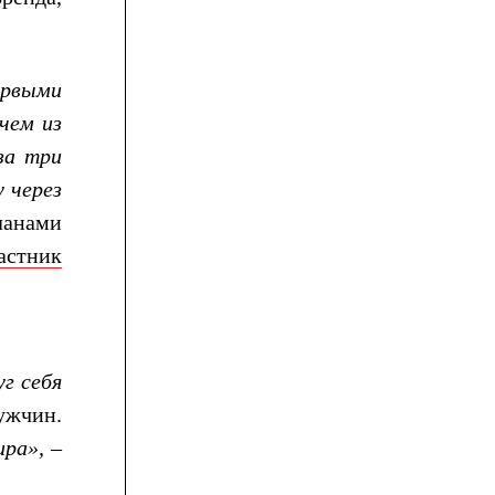
ервыми
чем из
за три
у через
ланами
астник
уг себя
ужчин.
ра», –