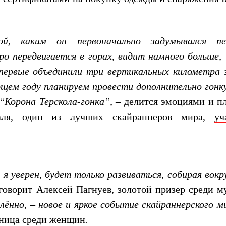
ой, каким он первоначально задумывался п
о передвигается в горах, видит намного больше, 
впервые объединили три вертикальных километра 
ующем году планируем провести дополнительно гонк
“Корона Терскола-гонка”, –
делится эмоциями и п
аля, один из лучших скайраннеров мира,
уч
я уверен, будет только развиваться, собирая вокр
говорит
Алексей Пагнуев
,
золотой призер среди м
ённо, – новое и яркое событие скайраннерского ми
ьница среди женщин
.