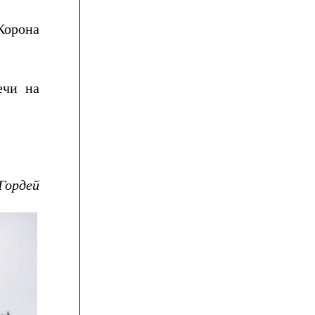
Корона
ечи на
.
Гордей