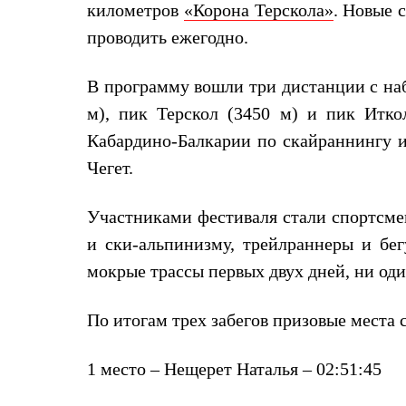
километров
«Корона Терскола»
. Новые 
Жилеты
Термобелье
проводить ежегодно.
Теплое термобелье
Среднее термобелье
Легкое термобелье
В программу вошли три дистанции с наб
Лёгкая одежда
м), пик Терскол (3450 м) и пик Итко
Футболки
Рубашки
Кабардино-Балкарии по скайраннингу и
Толстовки
Чегет.
Брюки
Шорты
Женская одежда
Участниками фестиваля стали спортсме
Утепленная пухом
Куртки
и ски-альпинизму, трейлраннеры и бе
Брюки
мокрые трассы первых двух дней, ни од
Жилеты
Утепленная синтетикой
Куртки
По итогам трех забегов призовые места
Брюки
Штормовая одежда
Куртки
1 место – Нещерет Наталья – 02:51:45
Софтшелл одежда
Куртки