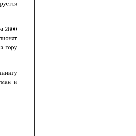
руется
ы 2800
пионат
а гору
ннингу
уман и