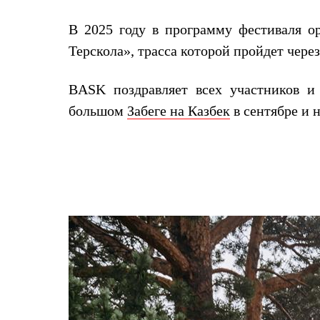
Комбинированные
С синтетическим утеплителем
В 2025 году в программу фестиваля о
Аксессуары для спальников
Терскола», трасса которой пройдет чер
Сумки и баулы
Баулы
Кошельки
BASK
поздравляет всех участников и
Сумки
Гермомешки
большом
Забеге на Казбек
в сентябре и
Полезные аксессуары
Книги
Еда
Коврики
Обувь
Женская обувь
Сапоги
Ботинки
Мужская обувь
Ботинки
Кроссовки
Сапоги
Гамаши и бахилы
Гамаши
Бахилы