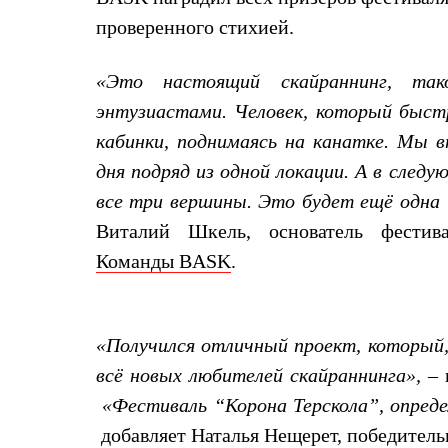
Толстовки
проверенного стихией.
Брюки
Софтшелл одежда
Куртки
«Это настоящий скайраннинг, так
Флисовая одежда
Куртки
энтузиастами. Человек, который быстр
Брюки
кабинки, поднимаясь на канатке. Мы 
Жилеты
Комбинезоны
дня подряд из одной локации. А в след
Термобелье
все три вершины. Это будет ещё одна 
Комплект термобелья
Снаряжение
Виталий Шкель, основатель фестив
Палатки и тенты
Палатки
Команды
BASK
.
Тенты
Аксессуары для палаток
Рюкзаки
Экспедиционные
«Получился отличный проект, который, 
Легкоходные
Альпинистские
всё новых любителей скайраннинга», –
Городские
«Фестиваль “Корона Терскола”, определ
Аксессуары для рюкзаков
Спальные мешки
добавляет Наталья Нещерет, победител
Пуховые