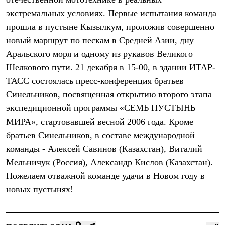
Термобелье
экстремальных условиях. Первые испытания команда
Теплое термобелье
Среднее термобелье
прошла в пустыне Кызылкум, проложив совершенно
Легкое термобелье
новый маршрут по пескам в Средней Азии, дну
Лёгкая одежда
Футболки
Аральского моря и одному из рукавов Великого
Рубашки
Шелкового пути. 21 декабря в 15-00, в здании ИТАР-
Толстовки
Брюки
ТАСС состоялась пресс-конференция братьев
Шорты
Синельников, посвященная открытию второго этапа
Женская одежда
экспедиционной программы «СЕМЬ ПУСТЫНЬ
Утепленная пухом
Куртки
МИРА», стартовавшей весной 2006 года. Кроме
Брюки
братьев Синельников, в составе международной
Жилеты
Утепленная синтетикой
команды - Алексей Савинов (Казахстан), Виталий
Куртки
Мельничук (Россия), Александр Кислов (Казахстан).
Брюки
Пожелаем отважной команде удачи в Новом году в
Штормовая одежда
Куртки
новых пустынях!
Софтшелл одежда
Куртки
Брюки
Лёгкая одежда