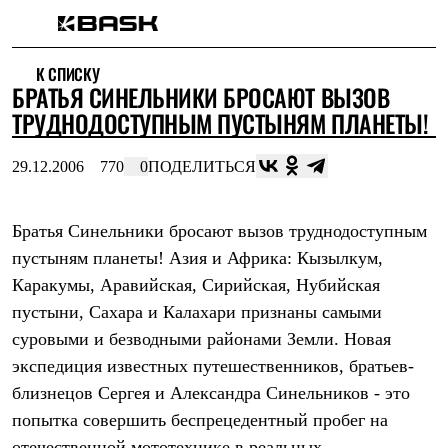
Каталог
К СПИСКУ
Интернет-магазин
БРАТЬЯ СИНЕЛЬНИКИ БРОСАЮТ ВЫЗОВ
Мужская одежда
Утепленная пухом
ТРУДНОДОСТУПНЫМ ПУСТЫНЯМ ПЛАНЕТЫ!
Куртки
Брюки
29.12.2006
770
0
ПОДЕЛИТЬСЯ
Жилеты
Комбинезоны
Утепленная синтетикой
Куртки
Братья Синельники бросают вызов труднодоступным
Брюки
пустыням планеты! Азия и Африка: Кызылкум,
Штормовая одежда
Каракумы, Аравийская, Сирийская, Нубийская
Куртки
Брюки
пустыни, Сахара и Калахари признаны самыми
Софтшелл одежда
суровыми и безводными районами Земли. Новая
Куртки
Брюки
экспедиция известных путешественников, братьев-
Флисовая одежда
близнецов Сергея и Александра Синельников - это
Куртки
Брюки
попытка совершить беспрецедентный пробег на
Жилеты
отечественной мототехнике в реальных