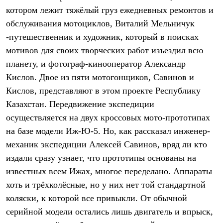
Брюки
котором лежит тяжёлый груз ежедневных ремонтов и
Софтшелл одежда
Куртки
обслуживания мотоциклов, Виталий Мельничук
Флисовая одежда
-путешественник и художник, который в поисках
Куртки
Брюки
мотивов для своих творческих работ изъездил всю
Жилеты
планету, и фотограф-кинооператор Александр
Комбинезоны
Кислов. Двое из пяти мотогонщиков, Савинов и
Термобелье
Комплект термобелья
Кислов, представляют в этом проекте Республику
Снаряжение
Казахстан. Передвижение экспедиции
Палатки и тенты
Палатки
осуществляется на двух кроссовых мото-прототипах
Тенты
на базе модели Иж-Ю-5. Но, как рассказал инженер-
Аксессуары для палаток
механик экспедиции Алексей Савинов, вряд ли кто
Рюкзаки
Экспедиционные
издали сразу узнает, что прототипы основаны на
Легкоходные
известных всем Ижах, многое переделано. Аппараты
Альпинистские
Городские
хоть и трёхколёсные, но у них нет той стандартной
Аксессуары для рюкзаков
коляски, к которой все привыкли. От обычной
Спальные мешки
Пуховые
серийной модели остались лишь двигатель и впрыск,
Комбинированные