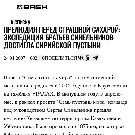
Каталог
К СПИСКУ
Интернет-магазин
ПРЕЛЮДИЯ ПЕРЕД СТРАШНОЙ САХАРОЙ:
Мужская одежда
Утепленная пухом
ЭКСПЕДИЦИЯ БРАТЬЕВ СИНЕЛЬНИКОВ
Куртки
ДОСТИГЛА СИРИЙСКОЙ ПУСТЫНИ
Брюки
Жилеты
Комбинезоны
24.01.2007
882
0
ПОДЕЛИТЬСЯ
Утепленная синтетикой
Куртки
Брюки
Проект "Семь пустынь мира" на отечественной
Штормовая одежда
мототехнике родился в 2004 году после Кругосветки
Куртки
Брюки
на тяжёлых УРАЛАХ. В минувшем году, в апреле-
Софтшелл одежда
мае, в рамках проекта "Семь пустынь мира" команда
Куртки
Брюки
под руководством Сергея Синельника прошла
Флисовая одежда
пустыню Кызылкум по территориям Казахстана и
Куртки
Брюки
Узбекистана. Было преодолено 1875 км, из которых
Жилеты
850 -полное бездорожье. Сейчас отважные