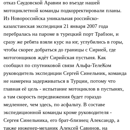
отказ Саудовской Аравии во въезде нашей
Рубашки
Футболки
мотоциклетной команды подкорректировали планы.
Толстовки
Из Новороссийска уникальная российско-
Брюки
казахстанская экспедиция 21 января 2007 года
Термобелье
Теплое термобелье
перебралась на пароме в турецкий порт Трабзон, и
Среднее термобелье
сразу же ребята взяли курс на юг, углубились в горы,
Легкое термобелье
Флисовая одежда
чтобы скорее добраться до границы с Сирией, где
Куртки
мотогонщиков ждёт Сирийская пустыня. Как
Брюки
сообщил по спутниковой связи Альфа-ТелеКом
Детская одежда
Утепленная пухом
руководитель экспедиции Сергей Синельник, команда
Комбинезоны
не намерена задерживаться в Турции, потому что
Куртки
Брюки
главная её цель - испытание мотоциклов в пустынях,
Утепленная синтетикой
а там скорость передвижения будет гораздо
Комбинезоны
Куртки
медленнее, чем здесь, по асфальту. В составе
Брюки
экспедиционной команды кроме руководителя -
Лёгкая одежда
Сергея Синельника, его брат-близнец Александр, а
Футболки
Толстовки
также инженер-механик Алексей Савинов, на