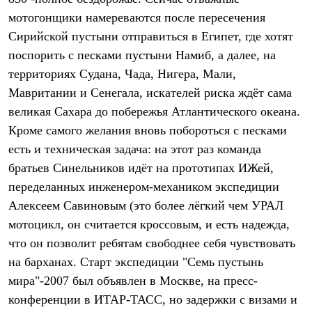
Термобелье
мотогонщики намереваются после пересечения
Теплое термобелье
Среднее термобелье
Сирийской пустыни отправиться в Египет, где хотят
Легкое термобелье
поспорить с песками пустыни Намиб, а далее, на
Лёгкая одежда
Футболки
территориях Судана, Чада, Нигера, Мали,
Рубашки
Мавритании и Сенегала, искателей риска ждёт сама
Толстовки
великая Сахара до побережья Атлантического океана.
Брюки
Шорты
Кроме самого желания вновь побороться с песками
Женская одежда
есть и техническая задача: на этот раз команда
Утепленная пухом
Куртки
братьев Синельников идёт на прототипах ИЖей,
Брюки
переделанных инженером-механиком экспедиции
Жилеты
Утепленная синтетикой
Алексеем Савиновым (это более лёгкий чем УРАЛ
Куртки
мотоцикл, он считается кроссовым, и есть надежда,
Брюки
что он позволит ребятам свободнее себя чувствовать
Штормовая одежда
Куртки
на барханах. Старт экспедиции "Семь пустынь
Софтшелл одежда
мира"-2007 был объявлен в Москве, на пресс-
Куртки
Брюки
конференции в ИТАР-ТАСС, но задержки с визами и
Лёгкая одежда