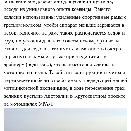
остальное всё доработано для условий пустынь,
С синтетическим утеплителем
исходя из уникального опыта команды. Вместо
Аксессуары для спальников
Сумки и баулы
коляски использованы усиленные спортивные рамы с
Баулы
третьим колесом, чтобы аппарат меньше зарывался в
Кошельки
Сумки
песок. Конечно, на раме также располагается седок и
Гермомешки
груз, но условия для него совсем некомфортные, и
Полезные аксессуары
Книги
главное для седока - это иметь возможность быстро
Еда
спрыгнуть с рамы и тут же присоединиться к
Коврики
драйверу (водителю), чтобы вместе выталкивать
Обувь
Женская обувь
мотоцикл из песка. Такой тип конструкции и методы
Сапоги
передвижения были отработаны в предыдущей нашей
Ботинки
Мужская обувь
мотоциклетной экспедиции, в ходе пересечения трех
Ботинки
великих пустынь Австралии в Кругосветном проекте
Кроссовки
на мотоциклах УРАЛ.
Сапоги
Гамаши и бахилы
Гамаши
Бахилы
Тапочки и чуни