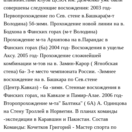
Термобелье
совершены следующие восхождения: 2003 год-
Теплое термобелье
Среднее термобелье
Первопрохождение по Сев. стене в.Башкара(м-т
Легкое термобелье
Володина) 5б-зимн. Прохождение новой линии на в.
Лёгкая одежда
Футболки
Бодхона в Фанских горах (м-т Володина)
Рубашки
Прохождение м-та Архипова на в.Парандас в
Толстовки
Брюки
Фанских горах (6а) 2004 год- Восхождения в ущелье
Шорты
Аксу. 2005 год- Прохождение сложнейшей
Женская одежда
комбинации м-тов на в. Замин-Карор ( Ягнобская
Утепленная пухом
Куртки
стена) 6а- 3-е место чемпионата России. -Зимнее
Брюки
восхождение на в. Башкара по Сев.стене
Жилеты
Утепленная синтетикой
(Центр.Кавказ) - 6а -зимн. Стенные восхождения в
Куртки
Фанских горах, на Кавказе и Памир-Алае. 2006 год-
Брюки
Второпрохождение м-та" Балтика" ( 6А) А. Одинцова
Штормовая одежда
Куртки
на Стену Троллей в Норвегии. В планах команды
Софтшелл одежда
-экспедиции в Каравшин и Пакистан. Состав
Куртки
Брюки
Команды: Кочетков Григорий - Мастер спорта по
Лёгкая одежда