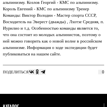
альпинизму. Козлов Георгий - КМС по альпинизму.
Рубашки
Футболки
Король Евгений - КМС по альпинизму Тренер
Толстовки
Команды: Виктор Володин - Мастер спорта СССР,
Брюки
Восходитель на Эверест (дважды) , Лхотзе Средняя, п.
Термобелье
Теплое термобелье
Иурилио и т.д. Особенностью команды является то,
Среднее термобелье
что она состоит из молодых альпинистов, поэтому о
Легкое термобелье
Флисовая одежда
ней можно говорить как о новой волне в российском
Куртки
альпинизме. Информация о ходе экспедиции будет
Брюки
Детская одежда
публиковаться на нашем сайте.
Утепленная пухом
Комбинезоны
Куртки
Брюки
ПОДЕЛИТЬСЯ
0
Утепленная синтетикой
Комбинезоны
Куртки
Брюки
Лёгкая одежда
Футболки
Толстовки
КАТАЛОГ