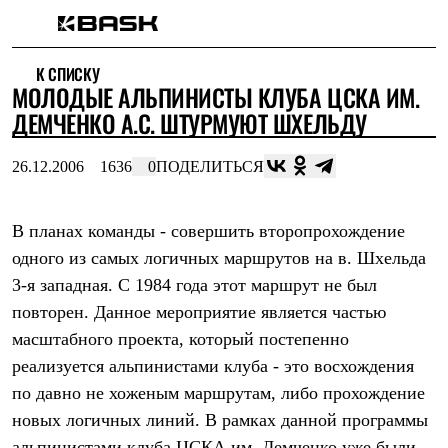
Каталог
К СПИСКУ
Интернет-магазин
МОЛОДЫЕ АЛЬПИНИСТЫ КЛУБА ЦСКА ИМ.
Мужская одежда
Утепленная пухом
ДЕМЧЕНКО А.С. ШТУРМУЮТ ШХЕЛЬДУ
Куртки
Брюки
26.12.2006
1636
0
ПОДЕЛИТЬСЯ
Жилеты
Комбинезоны
Утепленная синтетикой
Куртки
В планах команды - совершить второпрохождение
Брюки
одного из самых логичных маршрутов на в. Шхельда
Штормовая одежда
3-я западная. С 1984 года этот маршрут не был
Куртки
Брюки
повторен. Данное мероприятие является частью
Софтшелл одежда
масштабного проекта, который постепенно
Куртки
Брюки
реализуется альпинистами клуба - это восхождения
Флисовая одежда
по давно не хоженым маршрутам, либо прохождение
Куртки
Брюки
новых логичных линий. В рамках данной программы
Жилеты
альпинистами клуба ЦСКА им. Демченко уже были