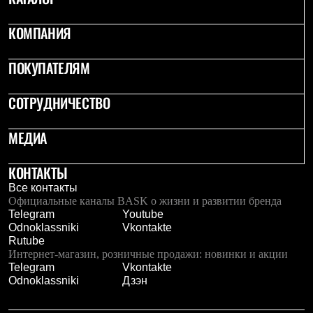
Брюки
Софтшелл одежда
КОМПАНИЯ
Куртки
Флисовая одежда
Куртки
ПОКУПАТЕЛЯМ
Брюки
Жилеты
Комбинезоны
СОТРУДНИЧЕСТВО
Термобелье
Комплект термобелья
МЕДИА
Снаряжение
Палатки и тенты
Палатки
КОНТАКТЫ
Тенты
Все контакты
Аксессуары для палаток
Официальные каналы BASK о жизни и развитии бренда
Рюкзаки
Telegram
Youtube
Экспедиционные
Odnoklassniki
Vkontakte
Легкоходные
Rutube
Альпинистские
Интернет-магазин, розничные продажи: новинки и акции
Городские
Telegram
Vkontakte
Аксессуары для рюкзаков
Odnoklassniki
Дзэн
Спальные мешки
Пуховые
Комбинированные