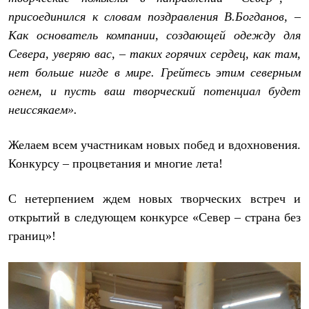
PEAK
присоединился к словам поздравления В.Богданов, –
ЗА ПОЛЯРНЫМ КРУГОМ
TREK
Как основатель компании, создающей одежду для
BASK kids
Севера, уверяю вас, – таких горячих сердец, как там,
CITY
нет больше нигде в мире. Грейтесь этим северным
BASK juno
ИДЁМ В ПОХОД
огнем, и пусть ваш творческий потенциал будет
Дневник капитана
неиссякаем».
Каталог дилеров
Компания
Баск сегодня
Желаем всем участникам новых побед и вдохновения.
История
Конкурсу – процветания и многие лета!
Отцы основатели
Производство
Баск в вашем городе
С нетерпением ждем новых творческих встреч и
Контроль качества
Технологии
открытий в следующем конкурсе «Север – страна без
Команда Баск
границ»!
Сотрудничество
Дилерам
Стать дилером
Корпоративным клиентам
Услуги
Медиа