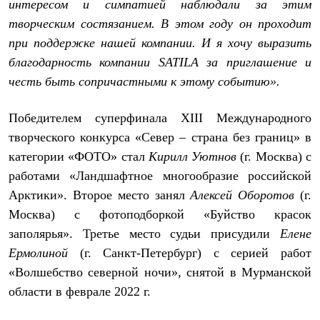
Брюки
интересом и симпатией наблюдали за этим
Софтшелл одежда
творческим состязанием. В этом году он проходит
Куртки
при поддержке нашей компании. И я хочу выразить
Флисовая одежда
Куртки
благодарность компании
SATILA
за приглашение и
Брюки
честь быть сопричастными к этому событию».
Жилеты
Комбинезоны
Термобелье
Победителем суперфинала XIII Международного
Комплект термобелья
творческого конкурса «Север – страна без границ» в
Снаряжение
Палатки и тенты
категории «ФОТО» стал
Кирилл Уютнов
(г. Москва) с
Палатки
работами «Ландшафтное многообразие российской
Тенты
Аксессуары для палаток
Арктики». Второе место занял
Алексей Оборотов
(г.
Рюкзаки
Москва) с фотоподборкой «Буйство красок
Экспедиционные
заполярья». Третье место судьи присудили
Елене
Легкоходные
Альпинистские
Ермолиной
(г. Санкт-Петербург) с серией работ
Городские
«Волшебство северной ночи», снятой в Мурманской
Аксессуары для рюкзаков
Спальные мешки
области в феврале 2022 г.
Пуховые
Комбинированные