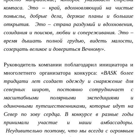
Рубашки
компаса. Это – край, вдохновляющий на чистые
Футболки
помыслы, добрые дела, дерзкие планы и большие
Толстовки
Брюки
открытия. Это – страна раздумий и вдохновения,
Термобелье
созидания и поисков, любви и сопереживания. Это –
Теплое термобелье
Среднее термобелье
время дышать полной грудью, видеть малости,
Легкое термобелье
созерцать великое и довериться Вечному»
.
Флисовая одежда
Куртки
Брюки
Руководитель компании поблагодарил инициатора и
Детская одежда
многолетнего организатора конкурса: «
BASK более
Утепленная пухом
Комбинезоны
тридцати лет создает одежду и снаряжение для
Куртки
северных широт, постоянно сотрудничает с
Брюки
масштабными полярными экспедициями и
Утепленная синтетикой
Комбинезоны
одиночными путешественниками, которые идут на
Куртки
Север по зову сердца. В конкурсе в разные годы
Брюки
Лёгкая одежда
принимали участие и наши амбассадоры.
Футболки
Неудивительно поэтому, что мы всегда с огромным
Толстовки