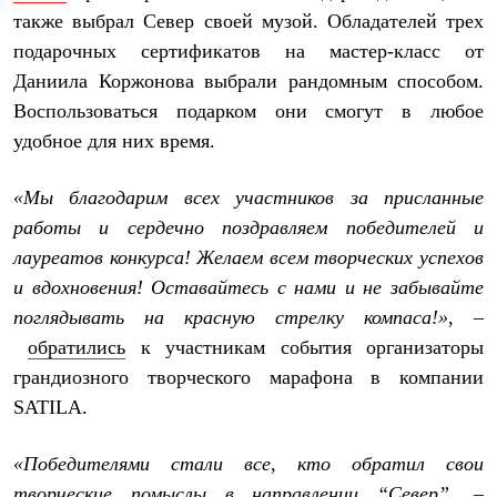
Тапочки
также выбрал Север своей музой. Обладателей трех
Чуни
Уход за обувью
подарочных сертификатов на мастер-класс от
Аксессуары
Даниила Коржонова выбрали рандомным способом.
Головные уборы
Шапки
Воспользоваться подарком они смогут в любое
Балаклавы и маски
удобное для них время.
Кепки и бейсболки
Повязки
Шарфы
«Мы благодарим всех участников за присланные
Панамы
работы и сердечно поздравляем победителей и
Перчатки и рукавицы
Перчатки
лауреатов конкурса! Желаем всем творческих успехов
Рукавицы
и вдохновения! Оставайтесь с нами и не забывайте
Носки
поглядывать на красную стрелку компаса!»
, –
Полезные аксессуары
Брелки
обратились
к участникам события организаторы
Ремни
грандиозного творческого марафона в компании
Шевроны
Опушки
SATILA.
Термоковрики
Уход за одеждой
«Победителями стали все, кто обратил свои
В Арктику
Коллекции
творческие помыслы в направлении “Север”, –