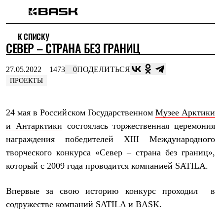
Каталог
К СПИСКУ
Интернет-магазин
СЕВЕР – СТРАНА БЕЗ ГРАНИЦ
Мужская одежда
Утепленная пухом
Куртки
27.05.2022
1473
0
ПОДЕЛИТЬСЯ
Брюки
ПРОЕКТЫ
Жилеты
Комбинезоны
Утепленная синтетикой
24 мая в Российском Государственном
Музее Арктики
Куртки
Брюки
и Антарктики
состоялась торжественная церемония
Штормовая одежда
награждения победителей
XIII
Международного
Куртки
Брюки
творческого конкурса «Север – страна без границ»,
Софтшелл одежда
который с 2009 года проводится компанией
SATILA.
Куртки
Брюки
Флисовая одежда
Впервые за свою историю конкурс проходил в
Куртки
содружестве компаний SATILA и BASK.
Брюки
Жилеты