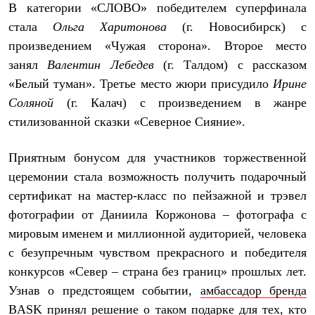
В категории «СЛОВО» победителем суперфинала
С синтетическим утеплителем
Аксессуары для спальников
стала
Ольга Харитонова
(г. Новосибирск) с
Сумки и баулы
произведением «Чужая сторона». Второе место
Баулы
Кошельки
занял
Валентин Лебедев
(г. Талдом) с рассказом
Сумки
«Белый туман». Третье место жюри присудило
Ирине
Гермомешки
Соляной
(г. Калач) с произведением в жанре
Полезные аксессуары
Книги
стилизованной сказки «Северное Сияние».
Еда
Коврики
Обувь
Приятным бонусом для участников торжественной
Женская обувь
церемонии стала возможность получить подарочный
Сапоги
сертификат на мастер-класс по пейзажной и трэвел
Ботинки
Мужская обувь
фотографии от Даниила Коржонова – фотографа с
Ботинки
мировым именем и миллионной аудиторией, человека
Кроссовки
Сапоги
с безупречным чувством прекрасного и победителя
Гамаши и бахилы
конкурсов «Север – страна без границ» прошлых лет.
Гамаши
Бахилы
Узнав о предстоящем событии,
амбассадор бренда
Тапочки и чуни
BASK
принял решение о таком подарке для тех, кто