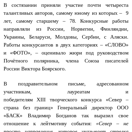
Термобелье
В состязании приняли участие почти четыреста
Теплое термобелье
талантливых авторов, самому юному из которых – 9
Среднее термобелье
Легкое термобелье
лет, самому старшему – 78. Конкурсные работы
Лёгкая одежда
направляли из России, Норвегии, Финляндии,
Футболки
Рубашки
Украины, Беларуси, Молдовы, Сербии, с Аляски.
Толстовки
Работы конкурсантов в двух категориях – «СЛОВО»
Брюки
и «ФОТО», – оценивало жюри под руководством
Шорты
Женская одежда
Почётного полярника, члена Союза писателей
Утепленная пухом
России
Виктора Боярского.
Куртки
Брюки
Жилеты
В поздравительном письме, адресованном
Утепленная синтетикой
участникам, лауреатам и
Куртки
Брюки
победителям
XIII
творческого конкурса «Север –
Штормовая одежда
страна без границ» Генеральный директор ООО
Куртки
Софтшелл одежда
«БАСК» Владимир Богданов так выразил свое
Куртки
отношение к лейтмотиву события:
«Север – не
Брюки
Лёгкая одежда
просто направление, которое указывает стрелка