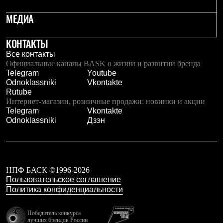
Тапочки
Чуни
МЕДИА
Уход за обувью
Аксессуары
Головные уборы
КОНТАКТЫ
Шапки
Все контакты
Балаклавы и маски
Официальные каналы BASK о жизни и развитии бренда
Кепки и бейсболки
Telegram
Youtube
Повязки
Odnoklassniki
Vkontakte
Шарфы
Rutube
Панамы
Интернет-магазин, розничные продажи: новинки и акции
Перчатки и рукавицы
Telegram
Vkontakte
Перчатки
Odnoklassniki
Дзэн
Рукавицы
Носки
Полезные аксессуары
Брелки
Ремни
НПФ БАСК ©1996-2026
Шевроны
Пользовательское соглашение
Опушки
Политика конфиденциальности
Термоковрики
Уход за одеждой
В Арктику
Победитель конкурса
Коллекции
лучших брендов России