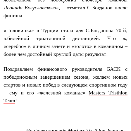
Рубашки
Леонида Богуславского»
, – отметил С.Богданов после
Футболки
финиша.
Толстовки
Брюки
Термобелье
«Половинка» в Турции стала для С.Богданова 70-й,
Теплое термобелье
Среднее термобелье
юбилейной триатлонной дистанцией. Что ж,
Легкое термобелье
«серебро» в личном зачете и «золото» в командном –
Флисовая одежда
более чем достойный круглой даты результат!
Куртки
Брюки
Детская одежда
Поздравляем финансового руководителя БАСК с
Утепленная пухом
победоносным завершением сезона, желаем новых
Комбинезоны
Куртки
стартов и новых побед в следующем спортивном году
Брюки
– ему и его «железной команде»
Masters Tristhlon
Утепленная синтетикой
Комбинезоны
Team
!
Куртки
Брюки
Лёгкая одежда
Футболки
Толстовки
На фото команда
Masters Tristhlon Team
на