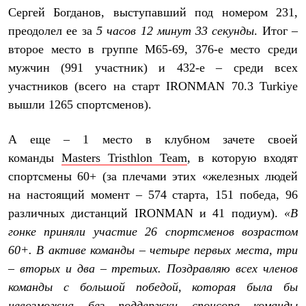
Термобелье
Сергей Богданов, выступавший под номером 231,
Теплое термобелье
преодолел ее за
5 часов 12 минут 33 секунды
. Итог –
Среднее термобелье
Легкое термобелье
второе место в группе М65-69, 376-е место среди
Лёгкая одежда
мужчин (991 участник) и 432-е – среди всех
Футболки
Рубашки
участников (всего на старт IRONMAN 70.3 Turkiye
Толстовки
вышли 1265 спортсменов).
Брюки
Шорты
Женская одежда
А еще – 1 место в клубном зачете своей
Утепленная пухом
команды
Masters Tristhlon Team
, в которую входят
Куртки
Брюки
спортсмены 60+ (за плечами этих «железных людей
Жилеты
на настоящий момент – 574 старта, 151 победа, 96
Утепленная синтетикой
различных дистанций I
RONMAN
и 41 подиум).
«В
Куртки
Брюки
гонке приняли участие 26 спортсменов возрастом
Штормовая одежда
60+. В активе команды – четыре первых места, три
Куртки
Софтшелл одежда
– вторых и два – третьих. Поздравляю всех членов
Куртки
команды с большой победой, которая была бы
Брюки
Лёгкая одежда
невозможна без поддержки спонсора команды