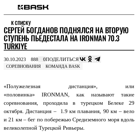
Каталог
К СПИСКУ
Интернет-магазин
СЕРГЕЙ БОГДАНОВ ПОДНЯЛСЯ НА ВТОРУЮ
Мужская одежда
Утепленная пухом
СТУПЕНЬ ПЬЕДЕСТАЛА НА IRONMAN 70.3
Куртки
TURKIYE
Брюки
Жилеты
Комбинезоны
30.10.2023
888
0
ПОДЕЛИТЬСЯ
Утепленная синтетикой
СОРЕВНОВАНИЯ
КОМАНДА BASK
Куртки
Брюки
Штормовая одежда
«Полужелезная дистанция», или
Куртки
Брюки
«половинка»
IRONMAN
, как называют такие
Софтшелл одежда
соревнования, проходила в турецком Белеке 29
Куртки
октября. Дистанция – 1.9 км плавания, 90 км – вело
Брюки
Флисовая одежда
и 21 км – бег по побережью Средиземного моря вдоль
Куртки
великолепной Турецкой Ривьеры.
Брюки
Жилеты