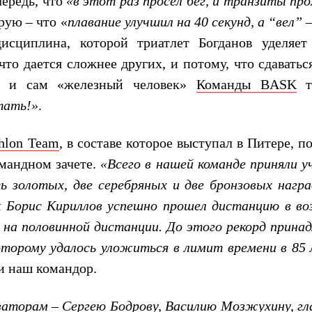
ередь, что
«в этот раз просел бег, и транзиты пр
орую – что «
плавание улучшил на 40 секунд, а “вел” –
сциплина, которой триатлет Богданов уделяет
то дается сложнее других, и потому, что сдаватьс
, и сам «железный человек»
Команды BASK
тать!»
.
thlon Team
, в составе которое выступал в Питере, п
мандном зачете.
«Всего в нашей команде приняли у
ь золотых, две серебряных и две бронзовых награ
 Борис Кириллов успешно прошел дистанцию в во
 на половинной дистанции. До этого рекорд прина
оторому удалось уложиться в лимит времени в 85 
и наш командор.
заторам – Сергею Бодрову, Василию Мозжухину, гл