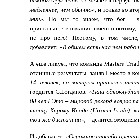
немного грустно
». Отмечает в первую оч
Брюки
Лёгкая одежда
медленнее, чем обычно
», и только во вт
Рубашки
Футболки
мин
». Но мы то знаем, что бег – ди
Толстовки
пристальное внимание именно потому, ч
Брюки
Термобелье
не про него! Поэтому, в том числе
Теплое термобелье
добавляет:
«В общем есть над чем рабо
Среднее термобелье
Легкое термобелье
Флисовая одежда
А еще ликует, что команда
Masters Triа
Куртки
Брюки
отличные результаты, заняв
I
место в ко
Детская одежда
14 человек, на которых пришлось шест
Утепленная пухом
Комбинезоны
гордится С.Богданов.
«Наш одноклубник
Куртки
88 лет! Это – мировой рекорд возраста
Брюки
Утепленная синтетикой
японцу Хирому Инада (Hiromu Inada), к
Комбинезоны
Куртки
той же дистанции»,
– делится эмоциям
Брюки
Лёгкая одежда
И добавляет:
«Огромное спасибо органи
Футболки