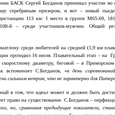
ании БАСК Сергей Богданов принимал участие во 
шу серебряным призером, и вот – новый пьеде
дистанцию 113 км:
I
место в группе М65-69, 181
 108-й – среди участников-мужчин. Общий рез
иатлону среди любителей на средней (1,9 км плав
анции проходил 16 июля. Плавательный этап – на Г
 скоростному диаметру, беговой – в Приморском
 вспоминает С.Богданов, «
в день соревновани
чень сильным ветром, что не характерно для Питер
ный в том, что идеал может и должен быть достиг
ет право на существование. С.Богданов – перфекци
охо, но, сравнивая предыдущие показатели, стан