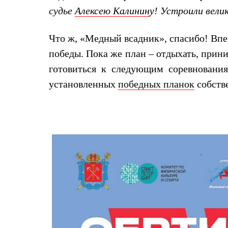
Толстовки
судье
Алексею Калинин
у! Устроили вели
Брюки
Софтшелл одежда
Куртки
Что ж, «Медный всадник», спасибо! Впе
Флисовая одежда
победы. Пока же план – отдыхать, прин
Куртки
Брюки
готовиться к следующим соревнованиям
Жилеты
Комбинезоны
установленных
победных планок
собств
Термобелье
Комплект термобелья
Снаряжение
Палатки и тенты
Палатки
Тенты
Аксессуары для палаток
Рюкзаки
Экспедиционные
Легкоходные
Альпинистские
Городские
Аксессуары для рюкзаков
Спальные мешки
Пуховые