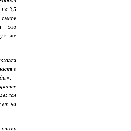
оходили
 на 3,5
 самое
я – это
тут же
оказала
частие
ды»,
–
зрасте
длежал
лет на
авному