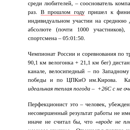
среди любителей, – сооснователь комп
Жилеты
Термобелье
раз.
В прошлом году
пришел к фини
Теплое термобелье
индивидуальном участии на среднюю 
Среднее термобелье
Легкое термобелье
абсолюте (почти 1000 участников),
Лёгкая одежда
Футболки
спортсмена – 05:01:50.
Рубашки
Толстовки
Чемпионат России и соревнования по тр
Брюки
Шорты
90,1 км велогонка + 21,1 км бег) дист
Женская одежда
Утепленная пухом
канале, велосипедный – по Западному
Куртки
победы и по ЦПКиО им.Кирова. Как
Брюки
Жилеты
идеальная теплая погода – +26С с не о
Утепленная синтетикой
Куртки
Брюки
Перфекционист это – человек, убежден
Штормовая одежда
несовершенный результат работы не име
Куртки
Софтшелл одежда
иначе не считал бы, что «
вроде не пл
Куртки