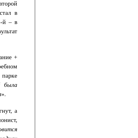
второй
стал в
-й – в
ультат
ание +
ребном
 парке
й была
а
».
нут, а
онист,
овится