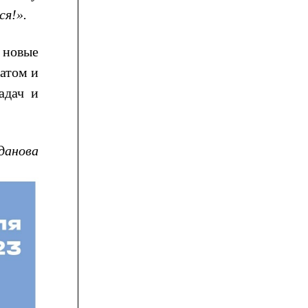
ся!».
, новые
атом и
адач и
данова