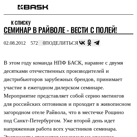
Каталог
К СПИСКУ
Интернет-магазин
СЕМИНАР В РАЙВОЛЕ - ВЕСТИ С ПОЛЕЙ!
Мужская одежда
Утепленная пухом
Куртки
02.08.2012
572
0
ПОДЕЛИТЬСЯ
Брюки
Жилеты
Комбинезоны
В этом году команда НПФ БАСК, наравне с двумя
Утепленная синтетикой
Куртки
десятками отечественных производителей и
Брюки
дистрибьюторов зарубежных брендов, принимает
Штормовая одежда
Куртки
участие в ежегодном дилерском семинаре.
Брюки
Мероприятие представляет собой серию митингов
Софтшелл одежда
для российских оптовиков и проходит в живописном
Куртки
Брюки
загородном отеле Райвола, что в местечке Рощино
Флисовая одежда
под Санкт-Петербургом. Уже второй день идет
Куртки
Брюки
напряженная работа всех участников семинара.
Жилеты