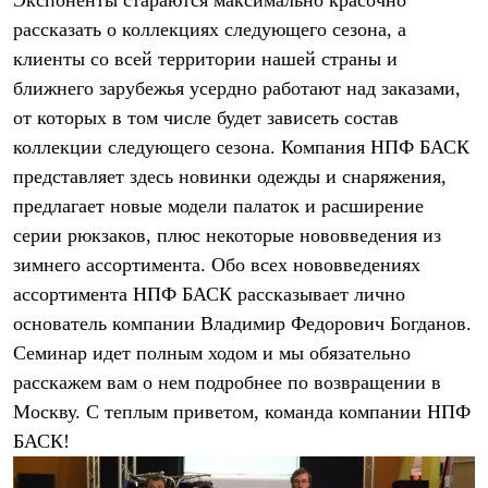
Экспоненты стараются максимально красочно
Термобелье
рассказать о коллекциях следующего сезона, а
Теплое термобелье
Среднее термобелье
клиенты со всей территории нашей страны и
Легкое термобелье
ближнего зарубежья усердно работают над заказами,
Лёгкая одежда
Футболки
от которых в том числе будет зависеть состав
Рубашки
коллекции следующего сезона. Компания НПФ БАСК
Толстовки
Брюки
представляет здесь новинки одежды и снаряжения,
Шорты
предлагает новые модели палаток и расширение
Женская одежда
серии рюкзаков, плюс некоторые нововведения из
Утепленная пухом
Куртки
зимнего ассортимента. Обо всех нововведениях
Брюки
ассортимента НПФ БАСК рассказывает лично
Жилеты
Утепленная синтетикой
основатель компании Владимир Федорович Богданов.
Куртки
Семинар идет полным ходом и мы обязательно
Брюки
Штормовая одежда
расскажем вам о нем подробнее по возвращении в
Куртки
Москву. С теплым приветом, команда компании НПФ
Софтшелл одежда
БАСК!
Куртки
Брюки
Лёгкая одежда