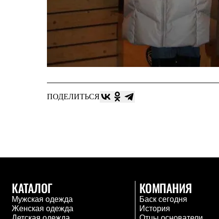
Услуги
Медиа
Где купить
ПОДЕЛИТЬСЯ
КАТАЛОГ
КОМПАНИЯ
Мужская одежда
Баск сегодня
Женская одежда
История
Детская одежда
Отцы основатели