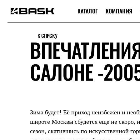
КАТАЛОГ
КОМПАНИЯ
Каталог
Интернет-магазин
К СПИСКУ
Мужская одежда
ВПЕЧАТЛЕНИ
Утепленная пухом
Куртки
Брюки
САЛОНЕ -2005
Жилеты
Комбинезоны
Утепленная синтетикой
Куртки
Брюки
Штормовая одежда
Куртки
Брюки
Софтшелл одежда
Зима будет! Её приход неизбежен и необ
Куртки
Брюки
широте Москвы сбудется еще не скоро,
Флисовая одежда
сезон, скатившись по искусственной го
Куртки
Брюки