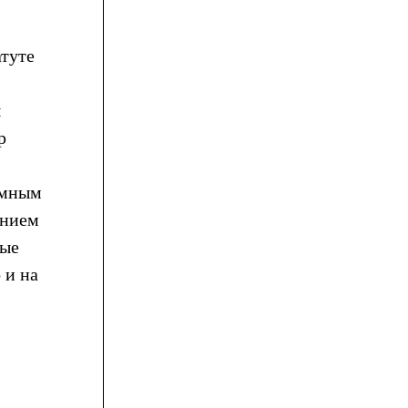
туте
ы
р
омным
анием
вые
 и на