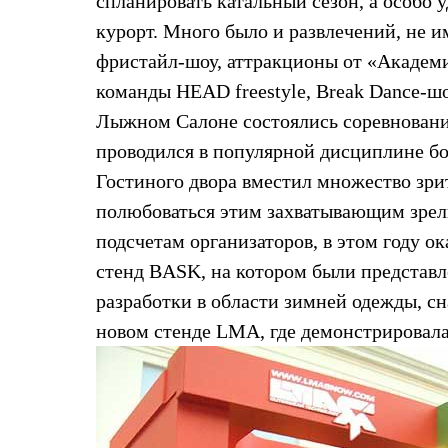
спланировать катальный сезон, а особо 
Жилеты
курорт. Много было и развлечений, не 
Термобелье
Теплое термобелье
фристайл-шоу, аттракционы от «Академ
Среднее термобелье
Легкое термобелье
команды HEAD freestyle, Break Dance-шо
Лёгкая одежда
Лыжном Салоне состоялись соревновани
Футболки
Рубашки
проводился в популярной дисциплине бо
Толстовки
Гостиного двора вместил множество зри
Брюки
Шорты
полюбоваться этим захватывающим зрели
Женская одежда
подсчетам организаторов, в этом году о
Утепленная пухом
Куртки
стенд BASK, на котором были представл
Брюки
Жилеты
разработки в области зимней одежды, сн
Утепленная синтетикой
новом стенде LMA, где демонстрировал
Куртки
Брюки
Штормовая одежда
Куртки
Софтшелл одежда
Куртки