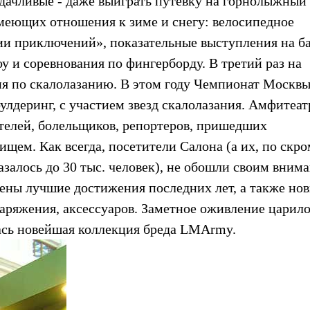
удачливые - даже выиграть путевку на горнолыжный
имеющих отношения к зиме и снегу: велосипедное
ии приключений», показательные выступления на ба
у и соревнования по фингерборду. В третий раз на
я по скалолазанию. В этом году Чемпионат Москв
улдеринг, с участием звезд скалолазания. Амфитеат
телей, болельщиков, репортеров, пришедших
щем. Как всегда, посетители Салона (а их, по скр
казалось до 30 тыс. человек), не обошли своим вним
ены лучшие достижения последних лет, а также но
аряжения, аксессуаров. Заметное оживление царило
ась новейшая коллекция бреда LMArmy.