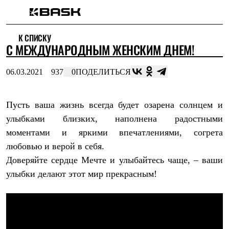
Каталог
К СПИСКУ
Интернет-магазин
С МЕЖДУНАРОДНЫМ ЖЕНСКИМ ДНЕМ!
Мужская одежда
Утепленная пухом
Куртки
06.03.2021
937
0
ПОДЕЛИТЬСЯ
Брюки
Жилеты
Комбинезоны
Пусть ваша жизнь всегда будет озарена солнцем и
Утепленная синтетикой
Куртки
улыбками близких, наполнена радостными
Брюки
моментами и яркими впечатлениями, согрета
Штормовая одежда
Куртки
любовью и верой в себя.
Брюки
Доверяйте сердце Мечте и улыбайтесь чаще, – ваши
Софтшелл одежда
улыбки делают этот мир прекрасным!
Куртки
Брюки
Флисовая одежда
Куртки
Брюки
Жилеты