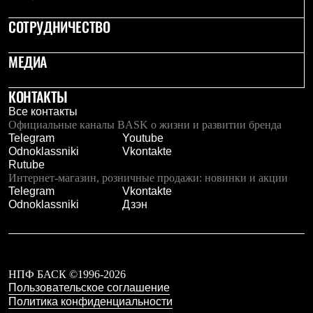
Рубашки
СОТРУДНИЧЕСТВО
Футболки
Толстовки
Брюки
МЕДИА
Термобелье
Теплое термобелье
Среднее термобелье
КОНТАКТЫ
Легкое термобелье
Все контакты
Флисовая одежда
Официальные каналы BASK о жизни и развитии бренда
Куртки
Telegram
Youtube
Брюки
Odnoklassniki
Vkontakte
Детская одежда
Rutube
Утепленная пухом
Интернет-магазин, розничные продажи: новинки и акции
Комбинезоны
Telegram
Vkontakte
Куртки
Odnoklassniki
Дзэн
Брюки
Утепленная синтетикой
Комбинезоны
Куртки
Брюки
НПФ БАСК ©1996-2026
Лёгкая одежда
Пользовательское соглашение
Футболки
Политика конфиденциальности
Толстовки