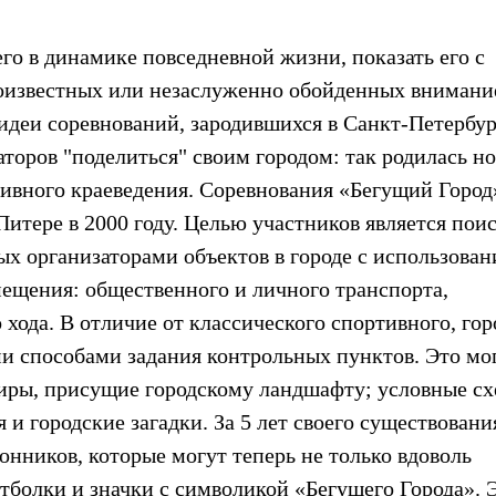
его в динамике повседневной жизни, показать его с
лоизвестных или незаслуженно обойденных вниман
идеи соревнований, зародившихся в Санкт-Петербур
торов "поделиться" своим городом: так родилась но
тивного краеведения. Соревнования «Бегущий Город
Питере в 2000 году. Целью участников является пои
ых организаторами объектов в городе с использова
ещения: общественного и личного транспорта,
 хода. В отличие от классического спортивного, гор
и способами задания контрольных пунктов. Это мо
тиры, присущие городскому ландшафту; условные с
и городские загадки. За 5 лет своего существовани
нников, которые могут теперь не только вдоволь
утболки и значки с символикой «Бегущего Города». 