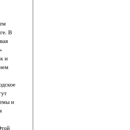
ием
ге. В
вая
»
ск и
нием
одское
гут
хемы и
я
Этой