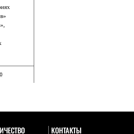
риях
ев»
»,
х
0
ИЧЕСТВО
КОНТАКТЫ