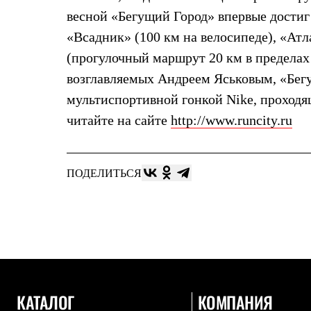
Брюки
Лёгкая одежда
весной «Бегущий Город» впервые достиг 
Рубашки
«Всадник» (100 км на велосипеде), «Ат
Футболки
Толстовки
(прогулочный маршрут 20 км в пределах
Брюки
возглавляемых Андреем Яськовым, «Бег
Термобелье
Теплое термобелье
мультиспортивной гонкой Nike, проходящ
Среднее термобелье
читайте на сайте
http://www.runcity.ru
Легкое термобелье
Флисовая одежда
Куртки
Брюки
Детская одежда
ПОДЕЛИТЬСЯ
Утепленная пухом
Комбинезоны
Куртки
Брюки
Утепленная синтетикой
Комбинезоны
Куртки
Брюки
Лёгкая одежда
КАТАЛОГ
КОМПАНИЯ
Футболки