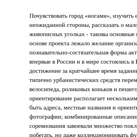
Жилеты
Термобелье
Почувствовать город «ногами», изучить 
Теплое термобелье
Среднее термобелье
неожиданной стороны, рассказать о ма
Легкое термобелье
Лёгкая одежда
живописных уголках - таковы основные 
Футболки
основе проекта лежало желание организа
Рубашки
Толстовки
познавательно-состязательная форма ак
Брюки
впервые в России и в мире состоялись в 
Шорты
Женская одежда
достижение за кратчайшее время заданн
Утепленная пухом
типично урбанистических средств перем
Куртки
Брюки
велосипеда, роликовых коньков и пешего
Жилеты
Утепленная синтетикой
ориентирование располагает нескольким
Куртки
быть адреса, местные названия и ориен
Брюки
Штормовая одежда
фотографии; комбинированные описания 
Куртки
соревнования завоевали множество покло
Софтшелл одежда
Куртки
побегать, но даже коллекционировать ф