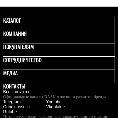
Тапочки
Чуни
Уход за обувью
Аксессуары
КАТАЛОГ
Головные уборы
Шапки
Балаклавы и маски
КОМПАНИЯ
Кепки и бейсболки
Повязки
ПОКУПАТЕЛЯМ
Шарфы
Панамы
Перчатки и рукавицы
СОТРУДНИЧЕСТВО
Перчатки
Рукавицы
Носки
МЕДИА
Полезные аксессуары
Брелки
КОНТАКТЫ
Ремни
Шевроны
Все контакты
Опушки
Официальные каналы BASK о жизни и развитии бренда
Термоковрики
Telegram
Youtube
Уход за одеждой
Odnoklassniki
Vkontakte
В Арктику
Rutube
Коллекции
Интернет-магазин, розничные продажи: новинки и акции