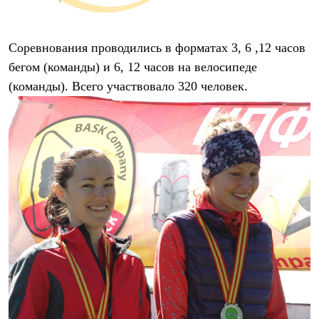
Термобелье
Теплое термобелье
Среднее термобелье
Легкое термобелье
Соревнования проводились в форматах 3, 6 ,12 часов
Лёгкая одежда
бегом (команды) и 6, 12 часов на велосипеде
Футболки
(команды). Всего участвовало 320 человек.
Рубашки
Толстовки
Брюки
Шорты
Женская одежда
Утепленная пухом
Куртки
Брюки
Жилеты
Утепленная синтетикой
Куртки
Брюки
Штормовая одежда
Куртки
Софтшелл одежда
Куртки
Брюки
Лёгкая одежда